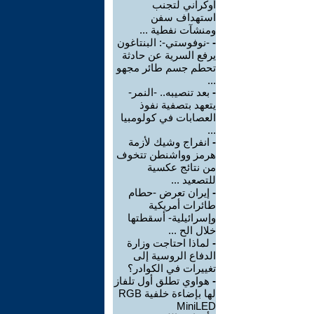
أوكراني لتجنب
استهداف سفن
ومنشآت نفطية ...
-
-نوفوستي-: البنتاغون
يرفع السرية عن حادثة
تحطم جسم طائر مجهو
...
-
بعد تنصيبه.. -النمر-
يتعهد بتصفية نفوذ
العصابات في كولومبيا
...
-
انفراج وشيك لأزمة
هرمز وواشنطن تتخوف
من نتائج عكسية
للتصعيد ...
-
إيران تعرض -حطام
طائرات أمريكية
وإسرائيلية- أسقطتها
خلال الح ...
-
لماذا احتاجت وزارة
الدفاع الروسية إلى
تغييرات في الكوادر؟
-
هواوي تطلق أول تلفاز
لها بإضاءة خلفية RGB
MiniLED