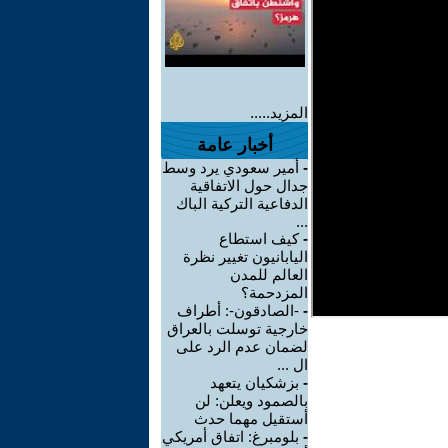
المزيد.....
أخبار عامة
-
أمير سعودي يرد وسط
جدال حول الاتفاقية
الدفاعية التركية الباك
...
-
كيف استطاع
اليابانيون تغيير نظرة
العالم للمدن
المزدحمة؟
-
-الصادقون-: أطراف
خارجية توسلت بالعراق
لضمان عدم الرد على
ال ...
-
بزشكيان يتعهد
بالصمود ويعلن: لن
أستقيل مهما حدث
-
بلومبرغ: اتفاق أمريكي