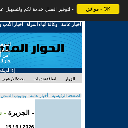
موافق - OK
لتوفير افضل خدمة لكم ولتسهيل عملي
أخبار عامة
-
وكالة أنباء المرأة
-
اخبار الأدب و
الموقع
يسارية
"من أج
حاز ال
إذا لديك
الزوار
اضافة/خدمات
بحث/الارشيف
الصفحة الرئيسية
-
أخبار عامة
-
يوتيوب التمدن
- الجزيرة
- 
2026 / 6 / 15