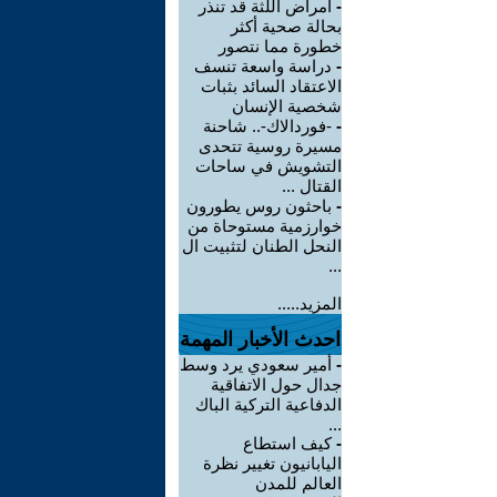
-
أمراض اللثة قد تنذر
بحالة صحية أكثر
خطورة مما نتصور
-
دراسة واسعة تنسف
الاعتقاد السائد بثبات
شخصية الإنسان
-
-فوردالاك-.. شاحنة
مسيرة روسية تتحدى
التشويش في ساحات
القتال ...
-
باحثون روس يطورون
خوارزمية مستوحاة من
النحل الطنان لتثبيت ال
...
المزيد.....
احدث الأخبار المهمة
-
أمير سعودي يرد وسط
جدال حول الاتفاقية
الدفاعية التركية الباك
...
-
كيف استطاع
اليابانيون تغيير نظرة
العالم للمدن