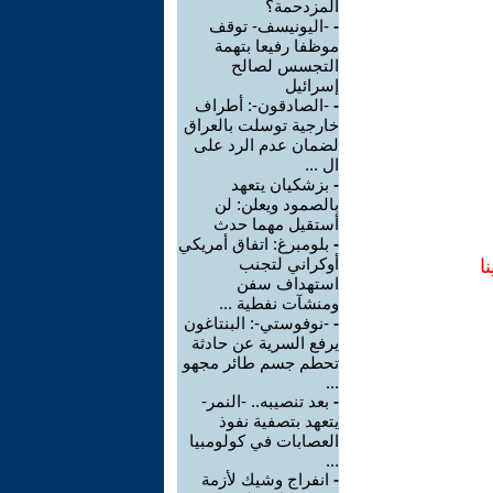
المزدحمة؟
-
-اليونيسف- توقف
موظفا رفيعا بتهمة
التجسس لصالح
إسرائيل
-
-الصادقون-: أطراف
خارجية توسلت بالعراق
لضمان عدم الرد على
ال ...
-
بزشكيان يتعهد
بالصمود ويعلن: لن
أستقيل مهما حدث
-
بلومبرغ: اتفاق أمريكي
أوكراني لتجنب
ا
استهداف سفن
ومنشآت نفطية ...
-
-نوفوستي-: البنتاغون
يرفع السرية عن حادثة
تحطم جسم طائر مجهو
...
-
بعد تنصيبه.. -النمر-
يتعهد بتصفية نفوذ
العصابات في كولومبيا
...
-
انفراج وشيك لأزمة