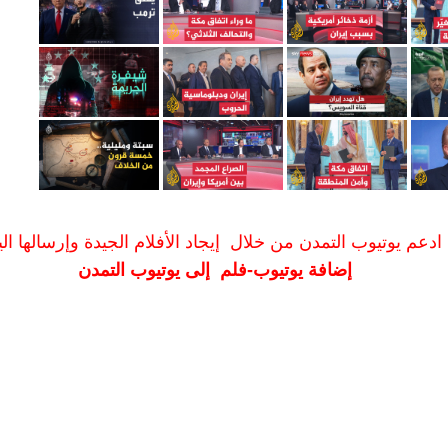
ادعم يوتيوب التمدن من خلال إيجاد الأفلام الجيدة وإرسالها الين
إضافة يوتيوب-فلم إلى يوتيوب التمدن