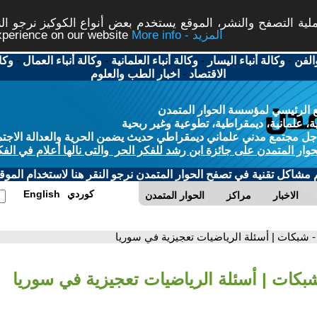
ة التصفح والنشر، الموقع يستخدم بعض أنواع الكوكيز نرجو النق
More info - المزيد
experience on our website
الفن
-
وكالة أنباء اليسار
-
وكالة أنباء العلمانية
-
وكالة أنباء العمال
-
وكا
الاقتصاد
-
اخبار الطب والعلوم
 الرئيسي لمؤسسة الحوار المتمدن
، علمانية، ديمقراطية، تطوعية وغير ربحية
ل مجتمع مدني علماني ديمقراطي حديث يضمن الحرية والعدالة الاجتم
حوار المتمدن على جائزة ابن رشد للفكر الحر والتى نالها أعلام في الفك
م مشاكل تقنية في تصفح الحوار المتمدن نرجو النقر هنا لاستخدام الموقع
كوردي
English
الاخبار
مراكز
الحوار المتمدن
- شبكات | أسئلة الرياضيات تعجيزية في سوريا
شبكات | أسئلة الرياضيات تعجيزية في سوريا