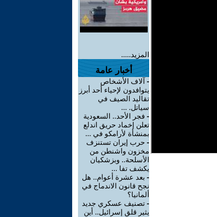
المزيد.....
أخبار عامة
-
آلاف الأشخاص
يتوافدون لإحياء أحد أبرز
تقاليد الصيف في
سياتل. ...
-
فجر الأحد.. السعودية
تعلن إخماد حريق اندلع
بمنشأة لأرامكو في ...
-
حرب إيران تستنزف
مخزون واشنطن من
الأسلحة.. وبزشكيان
يكشف تفا ...
-
بعد عشرة أعوام.. هل
نجح قانون الاندماج في
ألمانيا؟
-
تصنيف عسكري جديد
يثير قلق إسرائيل.. أين