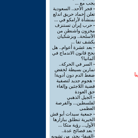
يجب مع ...
-
فجر الأحد.. السعودية
تعلن إخماد حريق اندلع
بمنشأة لأرامكو في ...
-
حرب إيران تستنزف
مخزون واشنطن من
الأسلحة.. وبزشكيان
يكشف تفا ...
-
بعد عشرة أعوام.. هل
نجح قانون الاندماج في
ألمانيا؟
-
السر في الحركة..
تمارين بسيطة لخفض
ا
ضغط الدم دون أدوية!
-
هجوم جديد لتصفية
قضية اللاجئين وإلغاء
حق العودة
-
الجيل الذهبي
لفلسطين... والفرصة
العظمى
-
جمعية سيدات أبو قش
الخيرية تنطلق ببازارها
الأول... رؤية متكا ...
-
بعد فضائح عدة..
-الفيفا- يحذر من تشويه