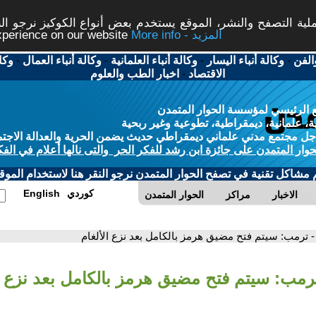
ة التصفح والنشر، الموقع يستخدم بعض أنواع الكوكيز نرجو النق
More info - المزيد
experience on our website
الفن
-
وكالة أنباء اليسار
-
وكالة أنباء العلمانية
-
وكالة أنباء العمال
-
وكا
الاقتصاد
-
اخبار الطب والعلوم
 الرئيسي لمؤسسة الحوار المتمدن
، علمانية، ديمقراطية، تطوعية وغير ربحية
ل مجتمع مدني علماني ديمقراطي حديث يضمن الحرية والعدالة الاجتم
حوار المتمدن على جائزة ابن رشد للفكر الحر والتى نالها أعلام في الفك
م مشاكل تقنية في تصفح الحوار المتمدن نرجو النقر هنا لاستخدام الموقع
كوردي
English
الاخبار
مراكز
الحوار المتمدن
- ترمب: سيتم فتح مضيق هرمز بالكامل بعد نزع الألغام
ترمب: سيتم فتح مضيق هرمز بالكامل بعد نزع ا