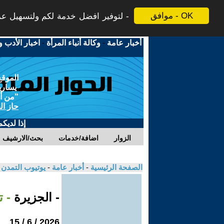
موافق - OK
لتوفير افضل خدمة لكم ولتسهيل عملي
أخبار عامة
-
وكالة أنباء المرأة
-
اخبار الأدب و
الموقع
يسارية
"من أج
حاز ال
إذا لديك
الزوار
اضافة/خدمات
بحث/الارشيف
الصفحة الرئيسية
-
أخبار عامة
-
يوتيوب التمدن
- الجزيرة
- 
2026 / 6 / 15