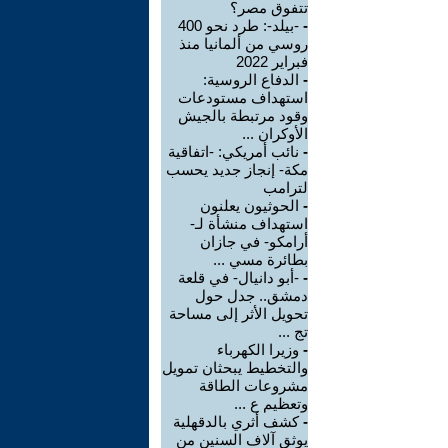
تتفوق مصر؟
-
-بيلد-: طرد نحو 400
روسي من ألمانيا منذ
فبراير 2022
-
الدفاع الروسية:
استهداف مستودعات
وقود مرتبطة بالجيش
الأوكران ...
-
نائب أمريكي: -اتفاقية
مكة- إنجاز جديد يحسب
لترامب
-
الحوثيون يعلنون
استهداف منشأة لـ-
أرامكو- في جازان
بطائرة مسي ...
-
-أبو دانيال- في قلعة
دمشق.. جدل حول
تحويل الأثر إلى مساحة
تج ...
-
وزيرا الكهرباء
والتخطيط يبحثان تمويل
مشروعات الطاقة
وتعظيم ع ...
-
كشف أثري بالدقهلية
يوثق آلاف السنين من