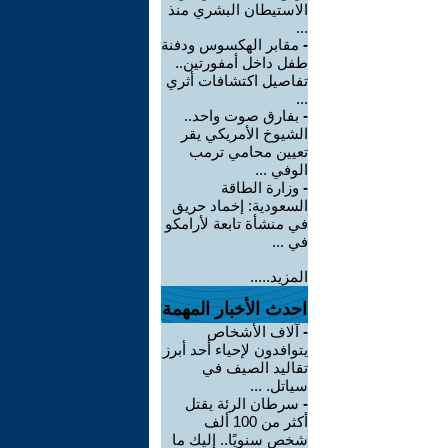
الاستيطان البشري منذ
...
-
مقابر الهكسوس ودفنة
طفل داخل أمفورتين..
تفاصيل اكتشافات أثري
...
-
بفارق صوت واحد..
الشيوخ الأمريكي يقر
تعيين محامي ترمب
الوفي ...
-
وزارة الطاقة
السعودية: إخماد حريق
في منشأة تابعة لأرامكو
في ...
المزيد.....
احدث الأخبار المهمة
-
آلاف الأشخاص
يتوافدون لإحياء أحد أبرز
تقاليد الصيف في
سياتل. ...
-
سرطان الرئة يقتل
أكثر من 100 ألف
شخص سنويًا.. إليك ما