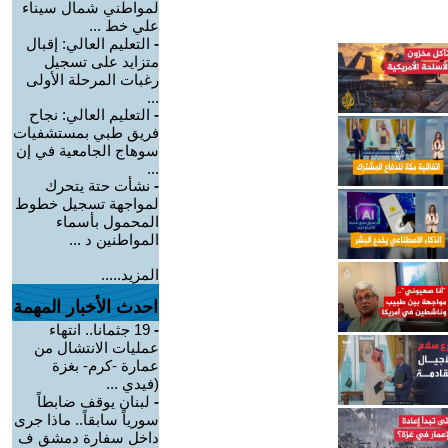
لمواطني شمال سيناء
علي خط ...
-
التعليم العالي: إقبال
متزايد على تسجيل
رغبات المرحلة الأولى
...
-
التعليم العالي: نجاح
فريق طبي بمستشفيات
سوهاج الجامعية في إن
...
-
نشأت حتة يتحرك
لمواجهة تسجيل خطوط
المحمول بأسماء
المواطنين د ...
المزيد.....
احدث الأخبار المهمة
-
19 جثمانا.. انتهاء
عمليات الانتشال من
عمارة -كرم- بغزة
(فيدي ...
-
لبنان يوقف ضابطاً
سورياً سابقاً.. ماذا جرى
داخل سفارة دمشق ف