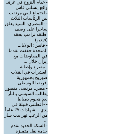
-
خيام النزوح في غزة..
واقع إنساني قاس
-
اجتماع ليبي مرتقب
بين الرئاسات الثلاث
-
-المصري- السيد يعلق
ساخرا على وصف
أطلقه ترامب بحقه
(فيديو)
-
فانس: الولايات
المتحدة حققت تقدما
في المفاوضات مع
إيران خلال ...
-
مصرع وإصابة
العشرات في انقلاب
صهريج بجمهورية
إفريقيا الوسطى ...
-
مصر.. مرتضى منصور
يطالب السيسي بالثأر
بعد هجوم دمياط
-
-أعطتني قنبلة في
يدي-.. شهادات 25 عاماً
من الرعب تهز بيت سار
...
-
السكة الحديد تقدم
خدمة نقل متميزة