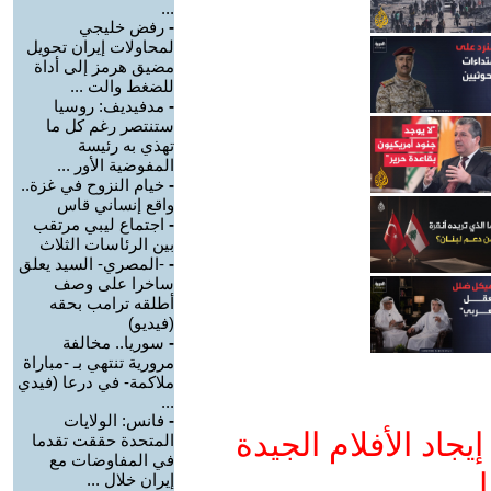
...
-
رفض خليجي
لمحاولات إيران تحويل
مضيق هرمز إلى أداة
للضغط والت ...
-
مدفيديف: روسيا
ستنتصر رغم كل ما
تهذي به رئيسة
المفوضية الأور ...
-
خيام النزوح في غزة..
واقع إنساني قاس
-
اجتماع ليبي مرتقب
بين الرئاسات الثلاث
-
-المصري- السيد يعلق
ساخرا على وصف
أطلقه ترامب بحقه
(فيديو)
-
سوريا.. مخالفة
مرورية تنتهي بـ -مباراة
ملاكمة- في درعا (فيدي
...
-
فانس: الولايات
جاد الأفلام الجيدة
المتحدة حققت تقدما
في المفاوضات مع
ا
إيران خلال ...