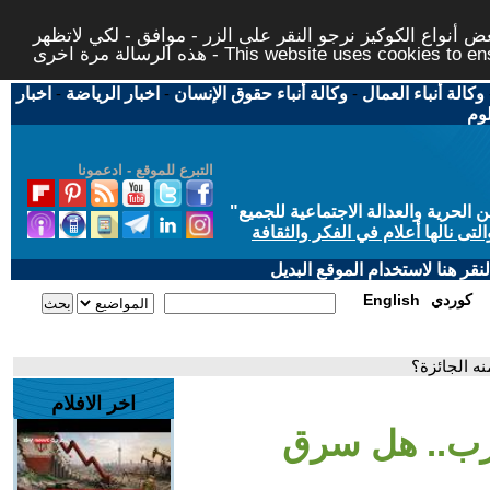
 أنواع الكوكيز نرجو النقر على الزر - موافق - لكي لاتظهر
This website uses cookies to ensure you ge
وكالة أنباء العمال
-
وكالة أنباء حقوق الإنسان
-
اخبار الرياضة
-
اخبار
لوم
التبرع للموقع - ادعمونا
حرية والعدالة الاجتماعية للجميع
"
تى نالها أعلام في الفكر والثقافة
قر هنا لاستخدام الموقع البديل
كوردي
English
ه الجائزة؟
اخر الافلام
رب.. هل سرق