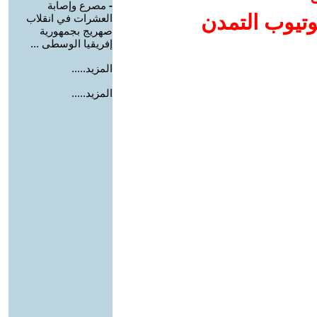
-
مصرع وإصابة
وتيوب التمدن
العشرات في انقلاب
صهريج بجمهورية
إفريقيا الوسطى ...
المزيد.....
المزيد.....