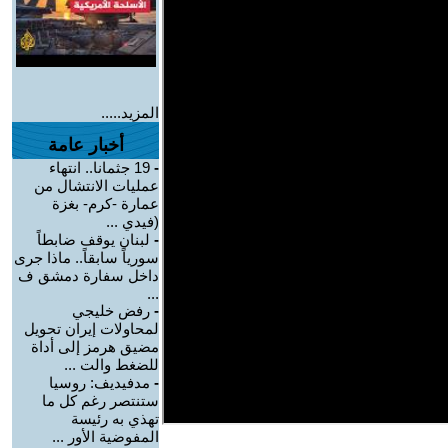
المزيد.....
أخبار عامة
-
19 جثمانا.. انتهاء
عمليات الانتشال من
عمارة -كرم- بغزة
(فيدي ...
-
لبنان يوقف ضابطاً
سورياً سابقاً.. ماذا جرى
داخل سفارة دمشق ف
...
-
رفض خليجي
لمحاولات إيران تحويل
مضيق هرمز إلى أداة
للضغط والت ...
-
مدفيديف: روسيا
ستنتصر رغم كل ما
تهذي به رئيسة
المفوضية الأور ...