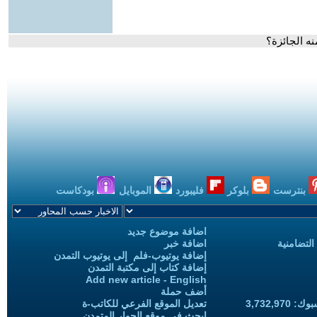
ه الجائزة؟
بنترست
بلوكر
فليبورد
الموبايل
بودكاست
اضافة موضوع جديد
التضامنية
اضافة خبر
إضافة يوتيوب-فلم إلى يوتيوب التمدن
إضافة كتاب إلى مكتبة التمدن
Add new article - English
أضف حملة
3,732,97
تعديل الموقع الفرعي للكاتب-ة
ابحث في موقع الحوار المتمدن