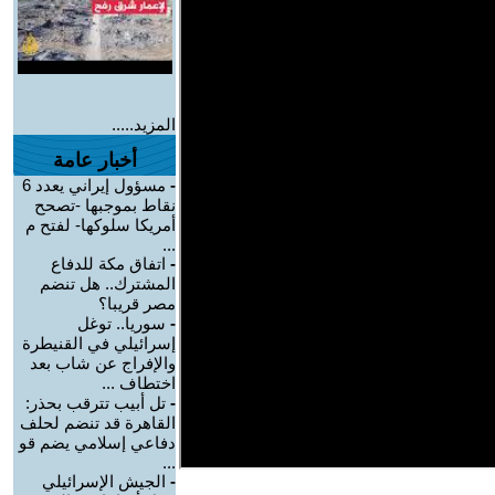
المزيد.....
أخبار عامة
-
مسؤول إيراني يعدد 6
نقاط بموجبها -تصحح
أمريكا سلوكها- لفتح م
...
-
اتفاق مكة للدفاع
المشترك.. هل تنضم
مصر قريبا؟
-
سوريا.. توغل
إسرائيلي في القنيطرة
والإفراج عن شاب بعد
اختطاف ...
-
تل أبيب تترقب بحذر:
القاهرة قد تنضم لحلف
دفاعي إسلامي يضم قو
...
-
الجيش الإسرائيلي