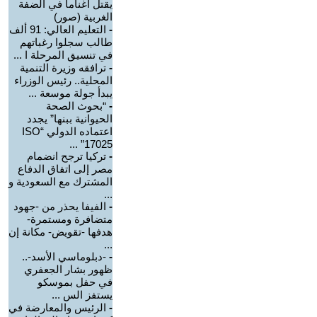
يقتل أغناما في الضفة
الغربية (صور)
-
التعليم العالي: 91 ألف
طالب سجلوا رغباتهم
في تنسيق المرحلة ا ...
-
ترافقه وزيرة التنمية
المحلية.. رئيس الوزراء
يبدأ جولة موسعة ...
-
“بحوث الصحة
الحيوانية ببنها” يجدد
اعتماده الدولي “ISO
17025” ...
-
تركيا ترجح انضمام
مصر إلى اتفاق الدفاع
المشترك مع السعودية و
...
-
الفيفا يحذر من -جهود
متضافرة ومستمرة-
هدفها -تقويض- مكانة إن
...
-
-دبلوماسي الأسد-..
ظهور بشار الجعفري
في حفل بموسكو
يستفز الس ...
-
الرئيس والمعارضة في