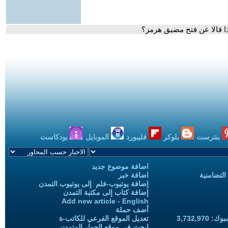
ذا قالا عن فتح مضيق هرمز؟
بنترست
بلوكر
فليبورد
الموبايل
بودكاست
اضافة موضوع جديد
التضامنية
اضافة خبر
إضافة يوتيوب-فلم إلى يوتيوب التمدن
إضافة كتاب إلى مكتبة التمدن
Add new article - English
أضف حملة
3,732,97
تعديل الموقع الفرعي للكاتب-ة
ابحث في موقع الحوار المتمدن