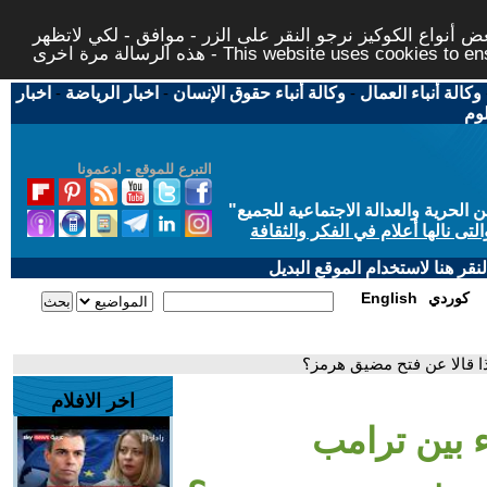
 أنواع الكوكيز نرجو النقر على الزر - موافق - لكي لاتظهر
This website uses cookies to ensure you ge
وكالة أنباء العمال
-
وكالة أنباء حقوق الإنسان
-
اخبار الرياضة
-
اخبار
لوم
التبرع للموقع - ادعمونا
حرية والعدالة الاجتماعية للجميع
"
تى نالها أعلام في الفكر والثقافة
قر هنا لاستخدام الموقع البديل
كوردي
English
ذا قالا عن فتح مضيق هرمز؟
اخر الافلام
ء بين ترامب