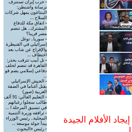
-
حرب إيران تستنزف
ترسانة واشنطن:
البنتاغون يمهل شركات
السلاح ...
-
اتفاق مكة للدفاع
المشترك.. هل تنضم
مصر قريبا؟
-
سوريا.. توغل
إسرائيلي في القنيطرة
والإفراج عن شاب بعد
اختطاف ...
-
تل أبيب تترقب بحذر:
القاهرة قد تنضم لحلف
دفاعي إسلامي يضم قو
...
-
الجيش الإسرائيلي
يقتل أغناما في الضفة
الغربية (صور)
-
التعليم العالي: 91 ألف
طالب سجلوا رغباتهم
في تنسيق المرحلة ا ...
-
ترافقه وزيرة التنمية
جاد الأفلام الجيدة
المحلية.. رئيس الوزراء
يبدأ جولة موسعة ...
ا
-
رئيس «البحوث