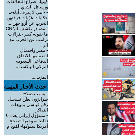
كينيا.. صراع التحالفات
ورسائل الشاي
-
-ابني لا يعرف أباه-..
حكايات غزّيات فرقتهن
الحرب عن أزواجهن ...
-
مصادر تكشف لـCNN
ما يقوله كبير جنرالات
ترامب عن الحرب مع
إير ...
-
مصر واحتمال
انضمامها للاتفاق
الدفاعي السعودي
التركي الباكستا ...
المزيد.....
احدث الأخبار المهمة
-
بسبب صلاح..
طرابزون يعلن تسجيل
رقم قياسي بمبيعات
التذاكر
-
مسؤول إيراني يعدد 6
نقاط بموجبها -تصحح
أمريكا سلوكها- لفتح م
...