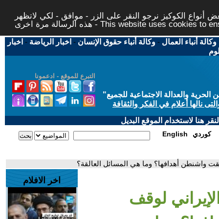
 أنواع الكوكيز نرجو النقر على الزر - موافق - لكي لاتظهر
This website uses cookies to ensure you ge
وكالة أنباء العمال
-
وكالة أنباء حقوق الإنسان
-
اخبار الرياضة
-
اخبار
لوم
التبرع للموقع - ادعمونا
حرية والعدالة الاجتماعية للجميع
"
تى نالها أعلام في الفكر والثقافة
قر هنا لاستخدام الموقع البديل
كوردي
English
ققت واشنطن أهدافها؟ وما هي المسائل العالقة؟
اخر الافلام
الإيراني لوقف