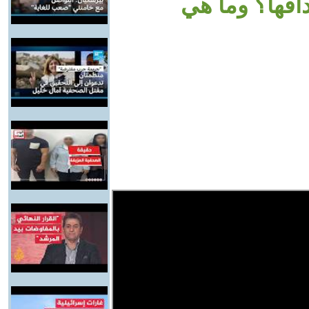
فها؟ وما هي