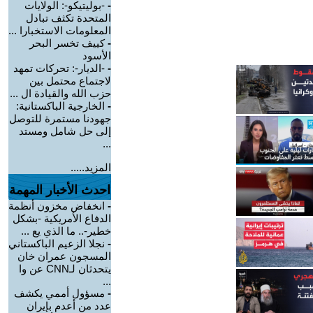
-
-بوليتيكو-: الولايات
المتحدة تكثف تبادل
المعلومات الاستخبارا ...
-
كييف تخسر البحر
الأسود
-
-الديار-: تحركات تمهد
لاجتماع محتمل بين
حزب الله والقيادة ال ...
-
الخارجية الباكستانية:
جهودنا مستمرة للتوصل
إلى حل شامل ومستد
...
المزيد.....
احدث الأخبار المهمة
-
انخفاض مخزون أنظمة
الدفاع الأمريكية -بشكل
خطير-.. ما الذي يع ...
-
نجلا الزعيم الباكستاني
المسجون عمران خان
يتحدثان لـCNN عن وا
...
-
مسؤول أممي يكشف
عدد من أعدم بإيران