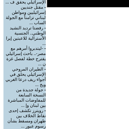
الإسرائيلي يحقق ف ...
-
مقتل جنديين
إسرائيليين ومواطن
لبناني تزامناً مع الجولة
الساب ...
-
رفضتا ترديد النشيد
الوطني.. الجنسية
الأسترالية للاعبتين إيرا
...
-
-ليتدبروا أمرهم مع
مصر-.. باحث إسرائيلي
يقترح خطة لفصل غزة
ن ...
-
الطيران المروحي
الإسرائيلي يحلق في
أجواء ريف درعا الغربي
ويخ ...
-
جولة جديدة من
النسخة السابعة
للمفاوضات المباشرة
بين لبنان وإ ...
-
رويترز تكشف إحدى
نقاط الخلاف بين
طهران ومسقط بشأن
رسوم عبور ...