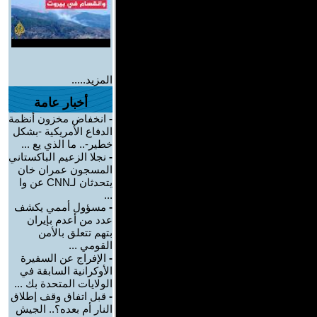
المزيد.....
أخبار عامة
-
انخفاض مخزون أنظمة
الدفاع الأمريكية -بشكل
خطير-.. ما الذي يع ...
-
نجلا الزعيم الباكستاني
المسجون عمران خان
يتحدثان لـCNN عن وا
...
-
مسؤول أممي يكشف
عدد من أعدم بإيران
بتهم تتعلق بالأمن
القومي ...
-
الإفراج عن السفيرة
الأوكرانية السابقة في
الولايات المتحدة بك ...
-
قبل اتفاق وقف إطلاق
النار أم بعده؟.. الجيش