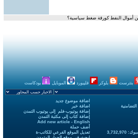
ن أموال النفط كورقة ضغط سياسية؟
بنترست
بلوكر
فليبورد
الموبايل
بودكاست
اضافة موضوع جديد
التضامنية
اضافة خبر
إضافة يوتيوب-فلم إلى يوتيوب التمدن
إضافة كتاب إلى مكتبة التمدن
Add new article - English
أضف حملة
3,732,97
تعديل الموقع الفرعي للكاتب-ة
ابحث في موقع الحوار المتمدن