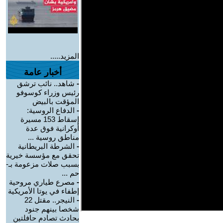
المزيد.....
أخبار عامة
-
شاهد.. نائب ترشق
رئيس وزراء كوسوفو
المؤقت بالبيض
-
الدفاع الروسية:
إسقاط 153 مسيرة
أوكرانية فوق عدة
مناطق روسية ...
-
الشرطة البريطانية
تحقق مع مؤسسة خيرية
بسبب صلات مزعومة بـ-
حم ...
-
مصرع طياري مروحية
إطفاء في يوتا الأمريكية
-
النيجر.. مقتل 22
شخصا بينهم جنود
بحادث تصادم حافلتين