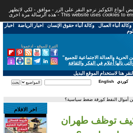
 أنواع الكوكيز نرجو النقر على الزر - موافق - لكي لاتظهر
This website uses cookies to ensure you ge
وكالة أنباء العمال
-
وكالة أنباء حقوق الإنسان
-
اخبار الرياضة
-
اخبار
لوم
التبرع للموقع - ادعمونا
حرية والعدالة الاجتماعية للجميع
"
تى نالها أعلام في الفكر والثقافة
قر هنا لاستخدام الموقع البديل
كوردي
English
ن أموال النفط كورقة ضغط سياسية؟
اخر الافلام
 كيف توظف طهران