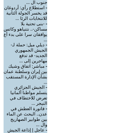
جنوب ال ...
-
استطلاع رأي: أردوغان
قد يخسر الجولة الثانية
للانتخابات الرئا ...
-
-بنى تحتية بلا
مساكن-.. نتنياهو وكاتس
يوافقان سرا على بدء أع
...
-
ديلي ميل: حملة لـ-
الجيش الجمهوري
الجديد- قد تدفع
مهاجرين إلى ...
-
مباشر: اتفاق وشيك
بين إيران وسلطنة عمان
بشأن الإدارة المستقب
...
-
الجيش الجزائري
يتسلم مواطنا ألمانيا
تعرض للاختطاف في
النيجر ...
-
فاتورة العطش في
عدن.. البحث عن الماء
بين طوابير الصهاريج
وال ...
-
عاجل | إذاعة الجيش