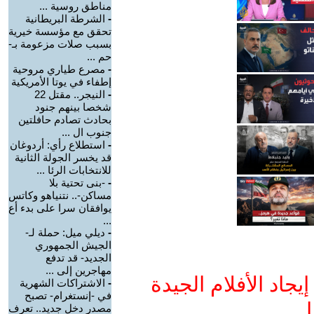
مناطق روسية ...
-
الشرطة البريطانية
تحقق مع مؤسسة خيرية
بسبب صلات مزعومة بـ-
حم ...
-
مصرع طياري مروحية
إطفاء في يوتا الأمريكية
-
النيجر.. مقتل 22
شخصا بينهم جنود
بحادث تصادم حافلتين
جنوب ال ...
-
استطلاع رأي: أردوغان
قد يخسر الجولة الثانية
للانتخابات الرئا ...
-
-بنى تحتية بلا
مساكن-.. نتنياهو وكاتس
يوافقان سرا على بدء أع
...
-
ديلي ميل: حملة لـ-
الجيش الجمهوري
الجديد- قد تدفع
مهاجرين إلى ...
جاد الأفلام الجيدة
-
الاشتراكات الشهرية
في -إنستغرام- تصبح
ا
مصدر دخل جديد.. تعرف