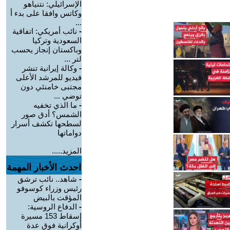
الإسرائيلي: نتنياهو
وكاتس وافقا على بدء أ
...
-
نائب أمريكي: اتفاقية
السعودية وتركيا
وباكستان إنجاز يحسب
لتر ...
-
وكالة إيرانية تنشر
فيديو للمرشد الأعلى
مجتبى خامنئي دون
توضي ...
-
ما الذي تخفيه
الشمس؟ أدق صور
لسطحها تكشف أسرار
دواماتها
المزيد.....
احدث الأخبار المهمة
-
شاهد.. نائب ترشق
رئيس وزراء كوسوفو
المؤقت بالبيض
-
الدفاع الروسية:
إسقاط 153 مسيرة
أوكرانية فوق عدة