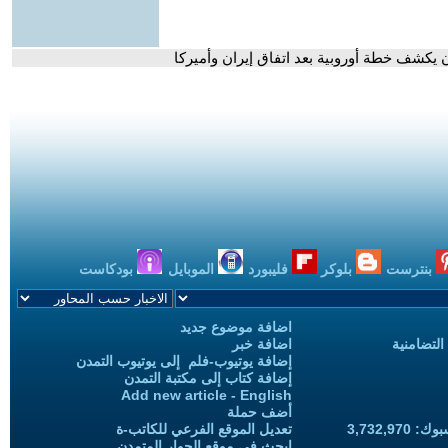
كشف خطة أوروبية بعد اتفاق إيران وأميركا
بنترست
بلوكر
فليبورد
الموبايل
بودكاست
اضافة موضوع جديد
التضامنية
اضافة خبر
إضافة يوتيوب-فلم إلى يوتيوب التمدن
إضافة كتاب إلى مكتبة التمدن
Add new article - English
أضف حملة
3,732,97
تعديل الموقع الفرعي للكاتب-ة
ابحث في موقع الحوار المتمدن