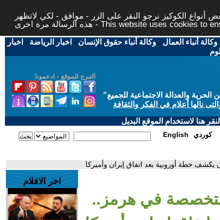
 أنواع الكوكيز نرجو النقر على الزر - موافق - لكي لاتظهر
This website uses cookies to ensure you ge
وكالة أنباء العمال
-
وكالة أنباء حقوق الإنسان
-
اخبار الرياضة
-
اخبار
لوم
التبرع للموقع - ادعمونا
حرية والعدالة الاجتماعية للجميع
"
تى نالها أعلام في الفكر والثقافة
قر هنا لاستخدام الموقع البديل
كوردي
English
كشف خطة أوروبية بعد اتفاق إيران وأميركا
اخر الافلام
تخصصة في هرمز..