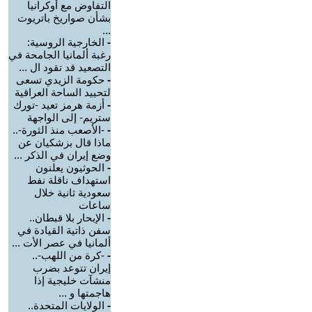
التفاوض مع أوكرانيا
بشأن صواريخ باتريوت
...
-
الخارجية الروسية:
رغبة ألمانيا الجامحة في
التصعيد قد تقود ال ...
-
حكومة الزيدي تسعى
لتحييد الساحة العراقية
-
أزمة هرمز تعيد -تورك
ستريم- إلى الواجهة
-
-الأصعب منذ الثورة-..
ماذا قال بزشكيان عن
وضع إيران في الذكر ...
-
الحوثيون يعلنون
استهداف ناقلة نفط
سعودية ثانية خلال
ساعات
-
الإبحار بلا قبطان..
سفن ذاتية القيادة في
ألمانيا في عصر الأت ...
-
-كرة من اللهب-..
إيران تتوعد بضرب
منشآت خليجية إذا
هاجمتها و ...
-
الولايات المتحدة..