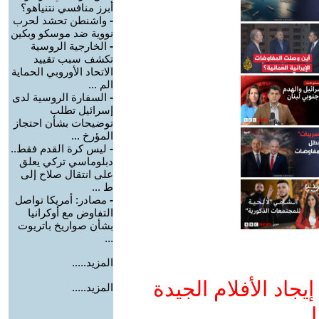
أبرز منافسي نتنياهو؟
-
واشنطن تحشد لحرب
نووية ضد موسكو وبكين
-
الخارجية الروسية
تكشف سبب تقييد
الاتحاد الأوروبي الحماية
الم ...
-
السفارة الروسية لدى
إسرائيل تطلب
توضيحات بشأن احتجاز
المؤرخ ...
-
ليس كرة القدم فقط..
دبلوماسي تركي يعلق
على انتقال صلاح إلى
ط ...
-
مصادر: أمريكا تواصل
التفاوض مع أوكرانيا
بشأن صواريخ باتريوت
...
المزيد.....
جاد الأفلام الجيدة
المزيد.....
ا