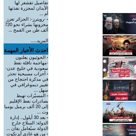
تفاصيل تقشعر لها
الأبدان لمجزرة نفذتها
أم ...
-
-رويترز-: الجزائر تعزز
مخزونها بشراء نحو 720
ألف طن من القمح ...
المزيد.....
احدث الأخبار المهمة
-
الحوثيون يعلنون
-مهاجمة ناقلة نفط
سعودية في خليج عدن-
-
أحزاب مسيحية تحذر
في مذكرة احتجاج من
تغيير ديموغرافي في
سهل ...
-
المسيّرات تهبط
بصادرات نفط الإقليم
إلى 20 ألف برميل يوميا
وت ...
-
بعد 30 أيلول.. إدارة
الدولة: السلاح خارج
الدولة سيُعامل بقان ...
-
من هو غادي آيزنكوت