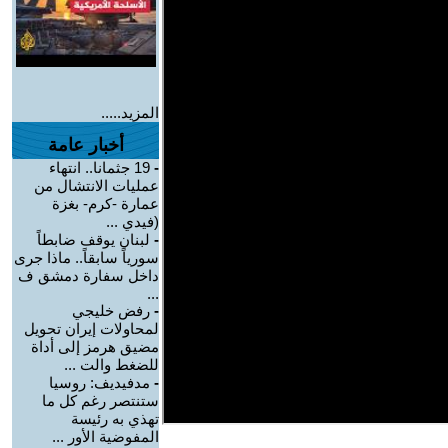
المزيد.....
أخبار عامة
-
19 جثمانا.. انتهاء
عمليات الانتشال من
عمارة -كرم- بغزة
(فيدي ...
-
لبنان يوقف ضابطاً
سورياً سابقاً.. ماذا جرى
داخل سفارة دمشق ف
...
-
رفض خليجي
لمحاولات إيران تحويل
مضيق هرمز إلى أداة
للضغط والت ...
-
مدفيديف: روسيا
ستنتصر رغم كل ما
تهذي به رئيسة
المفوضية الأور ...