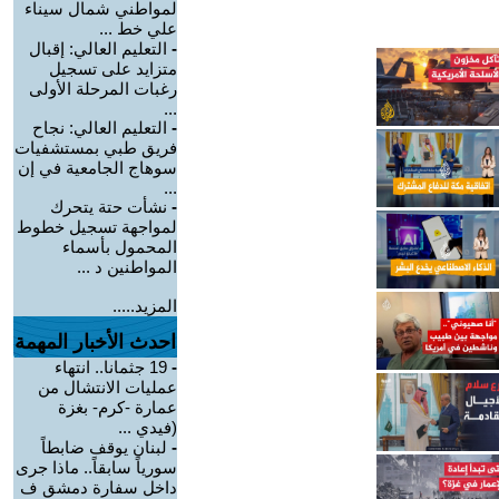
لمواطني شمال سيناء
علي خط ...
-
التعليم العالي: إقبال
متزايد على تسجيل
رغبات المرحلة الأولى
...
-
التعليم العالي: نجاح
فريق طبي بمستشفيات
سوهاج الجامعية في إن
...
-
نشأت حتة يتحرك
لمواجهة تسجيل خطوط
المحمول بأسماء
المواطنين د ...
المزيد.....
احدث الأخبار المهمة
-
19 جثمانا.. انتهاء
عمليات الانتشال من
عمارة -كرم- بغزة
(فيدي ...
-
لبنان يوقف ضابطاً
سورياً سابقاً.. ماذا جرى
داخل سفارة دمشق ف