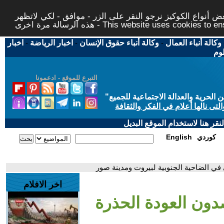
 أنواع الكوكيز نرجو النقر على الزر - موافق - لكي لاتظهر
This website uses cookies to ensure you ge
وكالة أنباء العمال
-
وكالة أنباء حقوق الإنسان
-
اخبار الرياضة
-
اخبار
لوم
التبرع للموقع - ادعمونا
حرية والعدالة الاجتماعية للجميع
"
تى نالها أعلام في الفكر والثقافة
قر هنا لاستخدام الموقع البديل
كوردي
English
 في الضاحية الجنوبية لبيروت ومدينة صور
اخر الافلام
دون العودة الحذرة