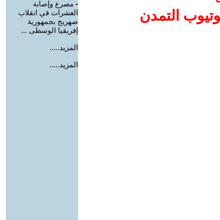
-
مصرع وإصابة
وتيوب التمدن
العشرات في انقلاب
صهريج بجمهورية
إفريقيا الوسطى ...
المزيد.....
المزيد.....