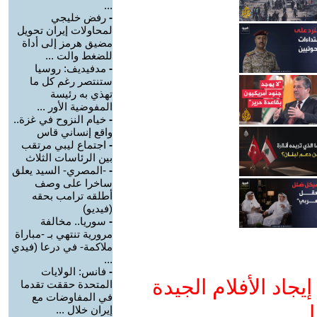
...
-
رفض خليجي
لمحاولات إيران تحويل
مضيق هرمز إلى أداة
للضغط والت ...
-
مدفيديف: روسيا
ستنتصر رغم كل ما
تهذي به رئيسة
المفوضية الأور ...
-
خيام النزوح في غزة..
واقع إنساني قاس
-
اجتماع ليبي مرتقب
بين الرئاسات الثلاث
-
-المصري- السيد يعلق
ساخرا على وصف
أطلقه ترامب بحقه
(فيديو)
-
سوريا.. مخالفة
مرورية تنتهي بـ -مباراة
ملاكمة- في درعا (فيدي
...
-
فانس: الولايات
جاد الأفلام الجيدة
المتحدة حققت تقدما
في المفاوضات مع
ا
إيران خلال ...