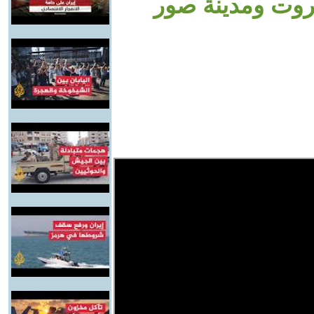
يروت ومدينة صور