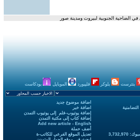
 في الضاحية الجنوبية لبيروت ومدينة صور
بنترست
بلوكر
فليبورد
الموبايل
بودكاست
اضافة موضوع جديد
التضامنية
اضافة خبر
إضافة يوتيوب-فلم إلى يوتيوب التمدن
إضافة كتاب إلى مكتبة التمدن
Add new article - English
أضف حملة
3,732,97
تعديل الموقع الفرعي للكاتب-ة
ابحث في موقع الحوار المتمدن