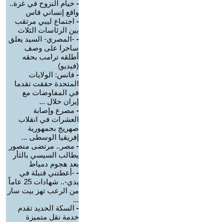
-
خيام النزوح في غزة..
واقع إنساني قاس
-
اجتماع ليبي مرتقب
بين الرئاسات الثلاث
-
-المصري- السيد يعلق
ساخرا على وصف
أطلقه ترامب بحقه
(فيديو)
-
فانس: الولايات
المتحدة حققت تقدما
في المفاوضات مع
إيران خلال ...
-
مصرع وإصابة
العشرات في انقلاب
صهريج بجمهورية
إفريقيا الوسطى ...
-
مصر.. مرتضى منصور
يطالب السيسي بالثأر
بعد هجوم دمياط
-
-أعطتني قنبلة في
يدي-.. شهادات 25 عاماً
من الرعب تهز بيت سار
...
-
السكة الحديد تقدم
خدمة نقل متميزة