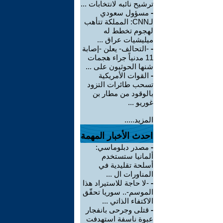
ترشيح نائبه لانتخابات ...
-
مسؤول سعودي
لـCNN: المملكة تتأهب
لهجوم تخطط له
ميليشيات عراق ...
-
-التحالف- يعلن -إصابة
11 مدنياً جراء هجمات
شنها الحوثيون على ...
-
القوات الأمريكية
تسحب طائرات التزود
بالوقود من مطار بن
غوريو ...
المزيد.....
احدث الأخبار المهمة
-
مصدر دبلوماسي:
ألمانيا ستستخدم
أسلحة تقليدية في
المناورات ال ...
-
-لا حاجة للاستيراد هذا
الموسم-.. سوريا تحقّق
الاكتفاء الذاتي ...
-
قتلى وجرحى بانفجار
عبوة ناسفة استهدفت