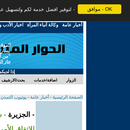
موافق - OK
لتوفير افضل خدمة لكم ولتسهيل عملي
أخبار عامة
-
وكالة أنباء المرأة
-
اخبار الأدب و
الموقع
يسارية
"من أج
حاز ال
إذا لديك
الزوار
اضافة/خدمات
بحث/الارشيف
الصفحة الرئيسية
-
أخبار عامة
-
يوتيوب التمدن
- الجزيرة
- 
للاتفاق الأمر