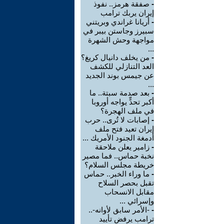
-
صفقة هرمز.. نفوذ
إيران يربك ترامب
-
أريانا غراندي وبريتني
سبيرز وجاستن بيبر في
مواجهة وحش الشهرة
...
-
من يخلف دانيال كريغ؟
العد التنازلي للكشف
عن جيمس بوند الجديد
...
-
بعد صدمة سبتة.. ما
أكبر تحدٍّ يواجه أوروبا
في ملف الهجرة؟
-
إصابات لا تُرى.. حرب
إيران تعيد فتح ملف
أدمغة الجنود الأمريك ...
-
زامير يعلن ملاحقة
نخبة حماس.. فما مصير
خريطة مجلس السلام؟
-
ما وراء الخبر.. حماس
تقبل بحصر السلاح
مقابل الانسحاب
وإسرائي ...
-
-الأمر سابق لأوانه-..
ترامب يرفض تأييد