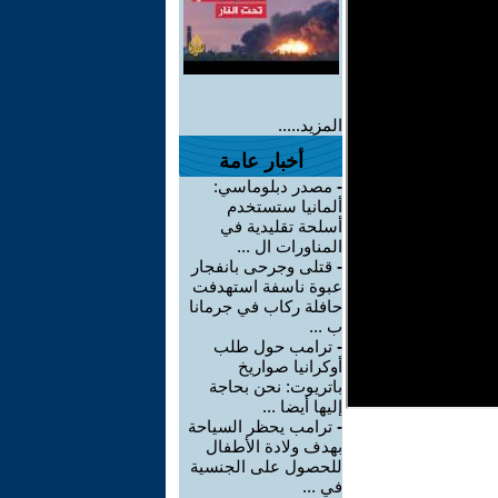
المزيد.....
أخبار عامة
-
مصدر دبلوماسي:
ألمانيا ستستخدم
أسلحة تقليدية في
المناورات ال ...
-
قتلى وجرحى بانفجار
عبوة ناسفة استهدفت
حافلة ركاب في جرمانا
ب ...
-
ترامب حول طلب
أوكرانيا صواريخ
باتريوت: نحن بحاجة
إليها أيضا ...
-
ترامب يحظر السياحة
بهدف ولادة الأطفال
للحصول على الجنسية
في ...