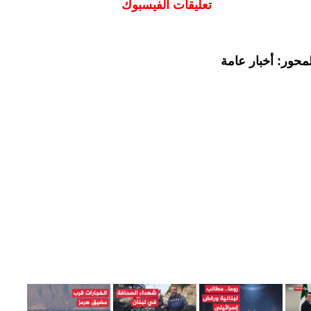
تعليقات الفيسبوك
محور: أخبار عامة