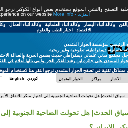
ة التصفح والنشر، الموقع يستخدم بعض أنواع الكوكيز نرجو النق
More info - المزيد
experience on our website
الفن
-
وكالة أنباء اليسار
-
وكالة أنباء العلمانية
-
وكالة أنباء العمال
-
وكا
الاقتصاد
-
اخبار الطب والعلوم
 الرئيسي لمؤسسة الحوار المتمدن
، علمانية، ديمقراطية، تطوعية وغير ربحية
ل مجتمع مدني علماني ديمقراطي حديث يضمن الحرية والعدالة الاجتم
حوار المتمدن على جائزة ابن رشد للفكر الحر والتى نالها أعلام في الفك
م مشاكل تقنية في تصفح الحوار المتمدن نرجو النقر هنا لاستخدام الموقع
كوردي
English
الاخبار
مراكز
الحوار المتمدن
- سياق الحدث| هل تحولت الضاحية الجنوبية إلى اختبار مبكر للاتفاق الأمري
سياق الحدث| هل تحولت الضاحية الجنوبية إلى ا
يكي الإيراني؟