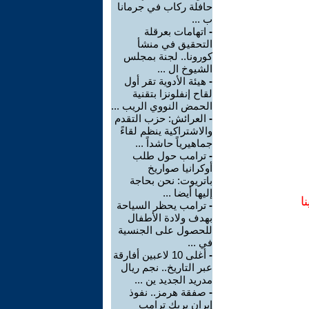
حافلة ركاب في جرمانا
ب ...
-
اتهامات بعرقلة
التحقيق في منشأ
كورونا.. لجنة بمجلس
الشيوخ ال ...
-
هيئة الأدوية تقر أول
لقاح إنفلونزا بتقنية
الحمض النووي الريب ...
-
العرائش: حزب التقدم
والاشتراكية ينظم لقاءً
جماهيرياً حاشداً ...
-
ترامب حول طلب
أوكرانيا صواريخ
باتريوت: نحن بحاجة
إليها أيضا ...
ا
-
ترامب يحظر السياحة
بهدف ولادة الأطفال
للحصول على الجنسية
في ...
-
أغلى 10 لاعبين أفارقة
عبر التاريخ.. نجم ريال
مدريد الجديد ين ...
-
صفقة هرمز.. نفوذ
إيران يربك ترامب