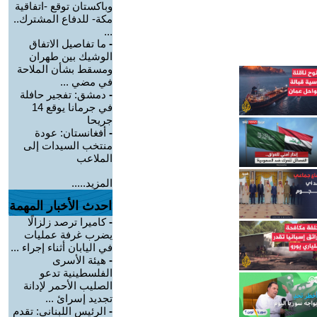
وباكستان توقع -اتفاقية
مكة- للدفاع المشترك..
...
-
ما تفاصيل الاتفاق
الوشيك بين طهران
ومسقط بشأن الملاحة
في مضي ...
-
دمشق: تفجير حافلة
في جرمانا يوقع 14
جريحا
-
أفغانستان: عودة
منتخب السيدات إلى
الملاعب
المزيد.....
احدث الأخبار المهمة
-
كاميرا ترصد زلزالًا
يضرب غرفة عمليات
في اليابان أثناء إجراء ...
-
هيئة الأسرى
الفلسطينية تدعو
الصليب الأحمر لإدانة
تجديد إسرائ ...
-
الرئيس اللبناني: تقدم