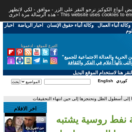
 أنواع الكوكيز نرجو النقر على الزر - موافق - لكي لاتظهر
This website uses cookies to ensure you ge
وكالة أنباء العمال
-
وكالة أنباء حقوق الإنسان
-
اخبار الرياضة
-
اخبار
لوم
التبرع للموقع - ادعمونا
حرية والعدالة الاجتماعية للجميع
"
تى نالها أعلام في الفكر والثقافة
قر هنا لاستخدام الموقع البديل
كوردي
English
ها إلى أسطول الظل وتحتجزها إلى حين انتهاء التحقيقات
اخر الافلام
ة نفط روسية يشتبه