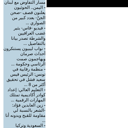
مسار التفاوض مع لبنان
-
اليمن.. الحوثيون
يعلنون قصف -صحن
الجنّ- بعدد كبير من
الصواري ...
-
فيديو -قاس- يثير
غضب العراقيين
والشرطة تصدر بيانا
بالتفاصيل ...
-
نواب ليبيون يستنكرون
أحداث صرمان
ويهاجمون صمت
الرئاسي وحكومة ...
-
منظمة رقابية في
تونس: الرئيس قيس
سعيد فشل في تحقيق
أكثر من 8 ...
-
التعليم العالي: إعداد
كوادر أكاديمية تمتلك
المهارات الرقمية ...
-
زين العابدين فؤاد:
-الشعر بالنسبة لي
مقاومة للقبح وبدونه أنا
...
-
السعودية وتركيا