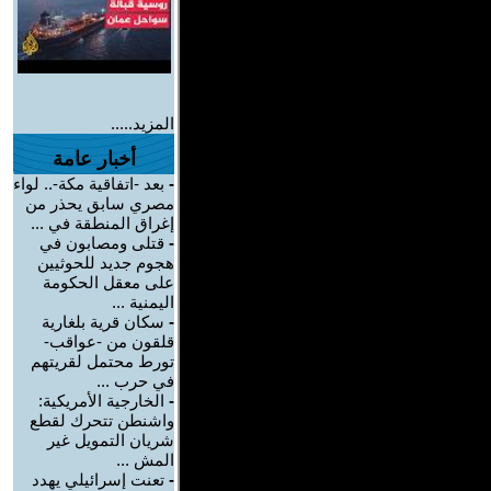
المزيد.....
أخبار عامة
-
بعد -اتفاقية مكة-.. لواء
مصري سابق يحذر من
إغراق المنطقة في ...
-
قتلى ومصابون في
هجوم جديد للحوثيين
على معقل الحكومة
اليمنية ...
-
سكان قرية بلغارية
قلقون من -عواقب-
تورط محتمل لقريتهم
في حرب ...
-
الخارجية الأمريكية:
واشنطن تتحرك لقطع
شريان التمويل غير
المش ...
-
تعنت إسرائيلي يهدد