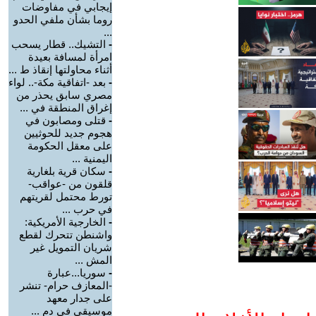
إيجابي في مفاوضات
روما بشأن ملفي الحدو
...
-
التشيك.. قطار يسحب
امرأة لمسافة بعيدة
أثناء محاولتها إنقاذ ط ...
-
بعد -اتفاقية مكة-.. لواء
مصري سابق يحذر من
إغراق المنطقة في ...
-
قتلى ومصابون في
هجوم جديد للحوثيين
على معقل الحكومة
اليمنية ...
-
سكان قرية بلغارية
قلقون من -عواقب-
تورط محتمل لقريتهم
في حرب ...
-
الخارجية الأمريكية:
واشنطن تتحرك لقطع
شريان التمويل غير
المش ...
-
سوريا...عبارة
-المعازف حرام- تنشر
على جدار معهد
موسيقي في دم ...