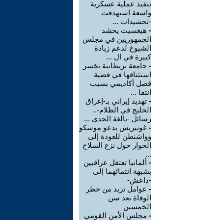
تنفيذ عملية عسكرية
واسعة استهدفت
-تحشيدات ...
-
هيغسيث يحشد
الجمهوريين في مجلس
الشيوخ لدعم زيادة
كبيرة في ال ...
-
جامعة بريطانية تخسر
استئنافها في قضية
فصل أكاديمي بسبب
انتقا ...
-
تهديد إيراني بـ-إغراق
الخليج في الظلام-..
رسائل -بالغة الجدي ...
-
غوتيريش يدعو موسكو
وواشنطن للعودة إلى
الحوار حول نزع السلاح
...
-
ألمانيا تعتقل عراقيين
بشبهة انتمائهما إلى
-داعش-
-
عوامل تزيد من خطر
الوفاة بعد سن
الخمسين
-
مجلس الأمن القومي