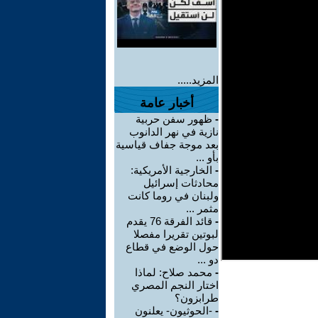
المزيد.....
أخبار عامة
-
ظهور سفن حربية
نازية في نهر الدانوب
بعد موجة جفاف قياسية
بأو ...
-
الخارجية الأمريكية:
محادثات إسرائيل
ولبنان في روما كانت
مثمر ...
-
قائد الفرقة 76 يقدم
لبوتين تقريرا مفصلا
حول الوضع في قطاع
دو ...
-
محمد صلاح: لماذا
اختار النجم المصري
طرابزون؟
-
-الحوثيون- يعلنون