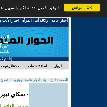
موافق - OK
لتوفير افضل خدمة لكم ولتسهيل عملي
أخبار عامة
-
وكالة أنباء المرأة
-
اخبار الأدب و
الموقع
يسارية
"من أج
حاز ال
إذا لديك
الزوار
اضافة/خدمات
بحث/الارشيف
الصفحة الرئيسية
-
أخبار عامة
-
يوتيوب التمدن
- سكاي نيوز
حدود الناتو |