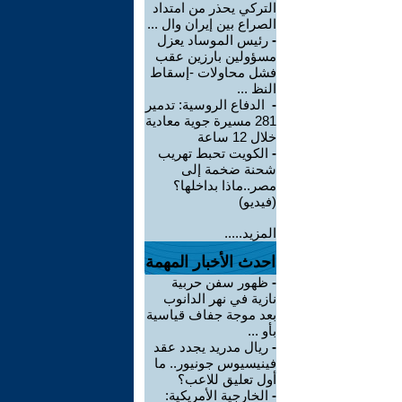
التركي يحذر من امتداد
الصراع بين إيران وال ...
-
رئيس الموساد يعزل
مسؤولين بارزين عقب
فشل محاولات -إسقاط
النظ ...
-
الدفاع الروسية: تدمير
281 مسيرة جوية معادية
خلال 12 ساعة
-
الكويت تحبط تهريب
شحنة ضخمة إلى
مصر..ماذا بداخلها؟
(فيديو)
المزيد.....
احدث الأخبار المهمة
-
ظهور سفن حربية
نازية في نهر الدانوب
بعد موجة جفاف قياسية
بأو ...
-
ريال مدريد يجدد عقد
فينيسيوس جونيور.. ما
أول تعليق للاعب؟
-
الخارجية الأمريكية: