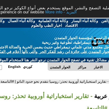
ة التصفح والنشر، الموقع يستخدم بعض أنواع الكوكيز نرجو النق
More info - المزيد
experience on our website
الفن
-
وكالة أنباء اليسار
-
وكالة أنباء العلمانية
-
وكالة أنباء العمال
-
وكا
الاقتصاد
-
اخبار الطب والعلوم
 الرئيسي لمؤسسة الحوار المتمدن
، علمانية، ديمقراطية، تطوعية وغير ربحية
ل مجتمع مدني علماني ديمقراطي حديث يضمن الحرية والعدالة الاجتم
حوار المتمدن على جائزة ابن رشد للفكر الحر والتى نالها أعلام في الفك
م مشاكل تقنية في تصفح الحوار المتمدن نرجو النقر هنا لاستخدام الموقع
كوردي
English
الاخبار
مراكز
الحوار المتمدن
- تقارير استخباراتية أوروبية تحذر: روسيا تتقدم نحو حدود الناتو | #التاسعة
 عربية
- تقارير استخباراتية أوروبية تحذر: روسي
 #التاسعة