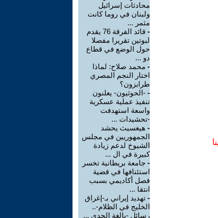
محادثات إسرائيل
ولبنان في روما كانت
مثمر ...
-
قائد الفرقة 76 يقدم
لبوتين تقريرا مفصلا
حول الوضع في قطاع
دو ...
-
محمد صلاح: لماذا
اختار النجم المصري
طرابزون؟
-
-الحوثيون- يعلنون
تنفيذ عملية عسكرية
واسعة استهدفت
-تحشيدات ...
-
هيغسيث يحشد
الجمهوريين في مجلس
ا
الشيوخ لدعم زيادة
كبيرة في ال ...
-
جامعة بريطانية تخسر
استئنافها في قضية
فصل أكاديمي بسبب
انتقا ...
-
تهديد إيراني بـ-إغراق
الخليج في الظلام-..
رسائل -بالغة الجدي ...