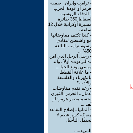
-
ترامب وإيران.. صفقة
هرمز أو عودة الحرب
-
الدفاع الروسية:
إسقاط 360 طائرة
مسيرة أوكرانية خلال 12
ساعة ...
-
كندا تكثف مفاوضاتها
مع واشنطن لتفادي
رسوم ترامب البالغة
50% ...
-
رحيل الرجل الذي آمن
بـ-البرغوث- أولاً.. والد
ميسي يودع الحيا ...
-
ما علاقة القطط
بالكهرباء والفلسفة
والأدب؟
ا
-
رغم تقدم مفاوضات
عُمان.. الحرس الثوري
يحسم مصير هرمز: لن
يُف ...
-
ألمانيا ـ إصلاح التقاعد
معركة كسر عظم لا
تحتمل التأجيل
المزيد.....