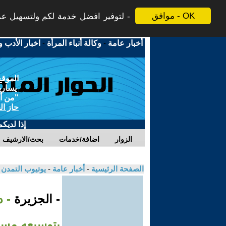
موافق - OK
لتوفير افضل خدمة لكم ولتسهيل عملي
أخبار عامة
-
وكالة أنباء المرأة
-
اخبار الأدب و
الموقع
يسارية
"من أج
حاز ال
إذا لديك
الزوار
اضافة/خدمات
بحث/الارشيف
الصفحة الرئيسية
-
أخبار عامة
-
يوتيوب التمدن
- الجزيرة
- 
بتوسيعه مستق