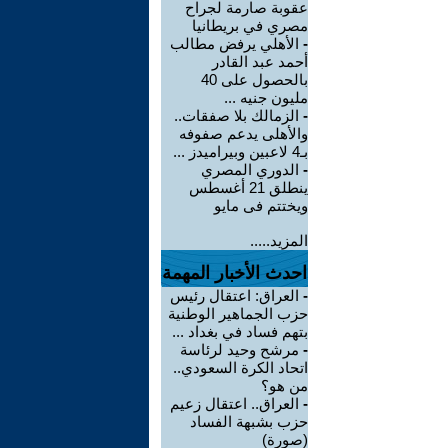
عقوبة صارمة لجراح
مصري في بريطانيا
-
الأهلي يرفض مطالب
أحمد عبد القادر
بالحصول على 40
مليون جنيه ...
-
الزمالك بلا صفقات..
والأهلى يدعم صفوفه
بـ4 لاعبين وبيراميدز ...
-
الدوري المصري
ينطلق 21 أغسطس
ويختتم فى مايو
المزيد.....
احدث الأخبار المهمة
-
العراق: اعتقال رئيس
حزب الجماهير الوطنية
بتهم فساد في بغداد ...
-
مرشح وحيد لرئاسة
اتحاد الكرة السعودي..
من هو؟
-
العراق.. اعتقال زعيم
حزب بشبهة الفساد
(صورة)