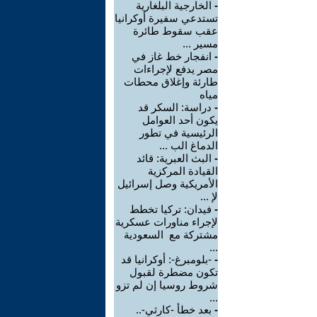
-
الخارجية البلغارية
تستدعي سفيرة أوكرانيا
عقب سقوط طائرة
مسير ...
-
انفجار خط غاز في
مصر يدفع لإجراءات
طارئة وإغلاق محطات
مياه
-
دراسة: السكر قد
يكون أحد العوامل
الرئيسية في تطور
الدماغ الب ...
-
البث العبرية: قائد
القيادة المركزية
الأمريكية وصل إسرائيل
لإ ...
-
فيدان: تركيا تخطط
لإجراء مناورات عسكرية
مشتركة مع السعودية
...
-
-بلومبرغ-: أوكرانيا قد
تكون مضطرة لقبول
شروط روسيا إن لم تزو
...
-
بعد خطأ -كارثي-..