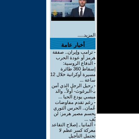
المزيد.....
أخبار عامة
-
ترامب وإيران.. صفقة
هرمز أو عودة الحرب
-
الدفاع الروسية:
إسقاط 360 طائرة
مسيرة أوكرانية خلال 12
ساعة ...
-
رحيل الرجل الذي آمن
بـ-البرغوث- أولاً.. والد
ميسي يودع الحيا ...
-
رغم تقدم مفاوضات
عُمان.. الحرس الثوري
يحسم مصير هرمز: لن
يُف ...
-
ألمانيا ـ إصلاح التقاعد
معركة كسر عظم لا
تحتمل التأجيل