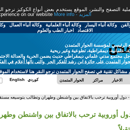
ة التصفح والنشر، الموقع يستخدم بعض أنواع الكوكيز نرجو النق
More info - المزيد
experience on our website
الفن
-
وكالة أنباء اليسار
-
وكالة أنباء العلمانية
-
وكالة أنباء العمال
-
وكا
الاقتصاد
-
اخبار الطب والعلوم
 الرئيسي لمؤسسة الحوار المتمدن
، علمانية، ديمقراطية، تطوعية وغير ربحية
ل مجتمع مدني علماني ديمقراطي حديث يضمن الحرية والعدالة الاجتم
حوار المتمدن على جائزة ابن رشد للفكر الحر والتى نالها أعلام في الفك
م مشاكل تقنية في تصفح الحوار المتمدن نرجو النقر هنا لاستخدام الموقع
كوردي
English
الاخبار
مراكز
الحوار المتمدن
- دول أوروبية ترحب بالاتفاق بين واشنطن وطهران وتطالب بتوسيعه مستقبل
دول أوروبية ترحب بالاتفاق بين واشنطن وطهر
بلاً