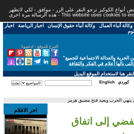
 أنواع الكوكيز نرجو النقر على الزر - موافق - لكي لاتظهر
This website uses cookies to ensure you ge
وكالة أنباء العمال
-
وكالة أنباء حقوق الإنسان
-
اخبار الرياضة
-
اخبار
لوم
التبرع للموقع - ادعمونا
حرية والعدالة الاجتماعية للجميع
"
تى نالها أعلام في الفكر والثقافة
قر هنا لاستخدام الموقع البديل
كوردي
English
ي ينهي الحرب ويعيد فتح مضيق هرمز
اخر الافلام
تفضي إلى اتفاق