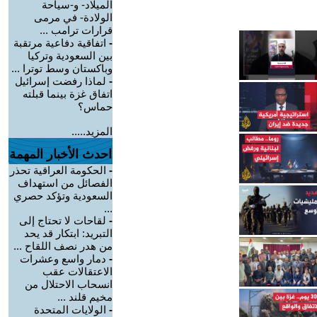
الميلاد- و-سياحة
الولادة- في مرمى
قرارات ترامب ...
-
اتفاقية دفاعية مرتقبة
بين السعودية وتركيا
وباكستان وسط توترا ...
-
لماذا رفضت إسرائيل
اتفاق غزة بينما قبلته
حماس؟
المزيد.....
احدث الأخبار المهمة
-
الحكومة العراقية تحذر
الفصائل من استهداف
السعودية وتؤكد حصري
...
-
لقاحات لا تحتاج إلى
التبريد: ابتكار قد يحد
من هدر نصف اللقاح ...
-
دمار واسع وعشرات
الاعتقالات عقب
انسحاب الاحتلال من
مخيم قلند ...
-
الولايات المتحدة