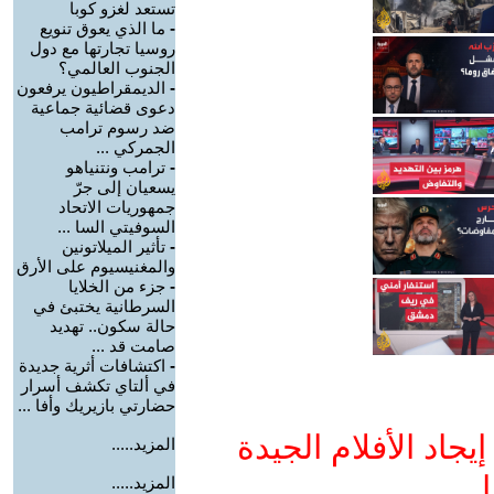
تستعد لغزو كوبا
-
ما الذي يعوق تنويع
روسيا تجارتها مع دول
الجنوب العالمي؟
-
الديمقراطيون يرفعون
دعوى قضائية جماعية
ضد رسوم ترامب
الجمركي ...
-
ترامب ونتنياهو
يسعيان إلى جرّ
جمهوريات الاتحاد
السوفيتي السا ...
-
تأثير الميلاتونين
والمغنيسيوم على الأرق
-
جزء من الخلايا
السرطانية يختبئ في
حالة سكون.. تهديد
صامت قد ...
-
اكتشافات أثرية جديدة
في ألتاي تكشف أسرار
حضارتي بازيريك وأفا ...
جاد الأفلام الجيدة
المزيد.....
ا
المزيد.....