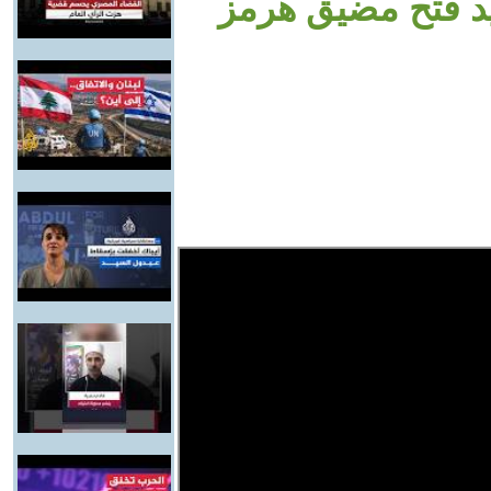
يد فتح مضيق هرمز