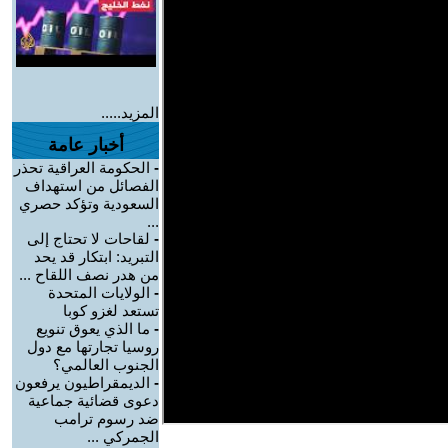
المزيد.....
أخبار عامة
-
الحكومة العراقية تحذر
الفصائل من استهداف
السعودية وتؤكد حصري
...
-
لقاحات لا تحتاج إلى
التبريد: ابتكار قد يحد
من هدر نصف اللقاح ...
-
الولايات المتحدة
تستعد لغزو كوبا
-
ما الذي يعوق تنويع
روسيا تجارتها مع دول
الجنوب العالمي؟
-
الديمقراطيون يرفعون
دعوى قضائية جماعية
ضد رسوم ترامب
الجمركي ...