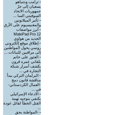
-
ترامب ونتنياهو
يسعيان إلى جرّ
جمهوريات الاتحاد
السوفيتي السا ...
-
تأثير الميلاتونين
والمغنيسيوم على الأرق
-
أبرز مواصفات
MatePad Pro 12
الجديد من هواوي
-
إطلاق موقع إلكتروني
روسي يحول المواطنين
إلى مراقبين للنباتات ...
-
العثور على خاتم
بلقاني عمره قرون
يكشف أسرار شبكة
التجارة في ...
-
البرلمان التركي يبدأ
مناقشة قانون دمج
-العمال الكردستاني-
في ...
-
الادعاء الإسرائيلي
يكتفي بتوجيه تهمة
القتل الخطأ لقاتل عودة
...
-
-المواطنة بحق