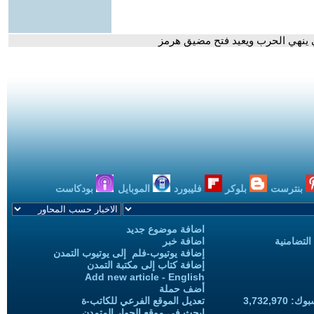
ي ينهي الحرب ويعيد فتح مضيق هرمز
بنترست
بلوكر
فليبورد
الموبايل
بودكاست
اضافة موضوع جديد
التضامنية
اضافة خبر
إضافة يوتيوب-فلم إلى يوتيوب التمدن
إضافة كتاب إلى مكتبة التمدن
Add new article - English
أضف حملة
3,732,97
تعديل الموقع الفرعي للكاتب-ة
ابحث في موقع الحوار المتمدن