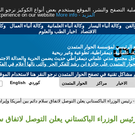
ة التصفح والنشر، الموقع يستخدم بعض أنواع الكوكيز نرجو النق
More info - المزيد
experience on our website
الفن
-
وكالة أنباء اليسار
-
وكالة أنباء العلمانية
-
وكالة أنباء العمال
-
وكا
الاقتصاد
-
اخبار الطب والعلوم
 الرئيسي لمؤسسة الحوار المتمدن
، علمانية، ديمقراطية، تطوعية وغير ربحية
ل مجتمع مدني علماني ديمقراطي حديث يضمن الحرية والعدالة الاجتم
حوار المتمدن على جائزة ابن رشد للفكر الحر والتى نالها أعلام في الفك
م مشاكل تقنية في تصفح الحوار المتمدن نرجو النقر هنا لاستخدام الموقع
كوردي
English
الاخبار
مراكز
الحوار المتمدن
- رئيس الوزراء الباكستاني يعلن التوصل لاتفاق سلام دائم بين أمريكا وإيرا
ئيس الوزراء الباكستاني يعلن التوصل لاتفاق س
ن