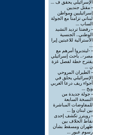
الإسرائيلي يحقق ف ...
-
مقتل جنديين
إسرائيليين ومواطن
لبناني تزامناً مع الجولة
الساب ...
-
رفضتا ترديد النشيد
الوطني.. الجنسية
الأسترالية للاعبتين إيرا
...
-
-ليتدبروا أمرهم مع
مصر-.. باحث إسرائيلي
يقترح خطة لفصل غزة
ن ...
-
الطيران المروحي
الإسرائيلي يحلق في
أجواء ريف درعا الغربي
ويخ ...
-
جولة جديدة من
النسخة السابعة
للمفاوضات المباشرة
بين لبنان وإ ...
-
رويترز تكشف إحدى
نقاط الخلاف بين
طهران ومسقط بشأن
رسوم عبور ...