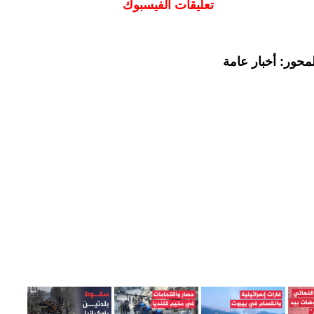
تعليقات الفيسبوك
محور: أخبار عامة