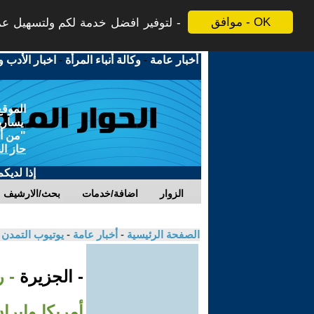
موافق - OK
لتوفير افضل خدمة لكم ولتسهيل عملي
أخبار عامة
-
وكالة أنباء المرأة
-
اخبار الأدب و
الموقع
يسارية
"من أج
حاز ال
إذا لديك
الزوار
اضافة/خدمات
بحث/الارشيف
الصفحة الرئيسية
-
أخبار عامة
-
يوتيوب التمدن
- الجزيرة
- ر
أمريكا وإيرا