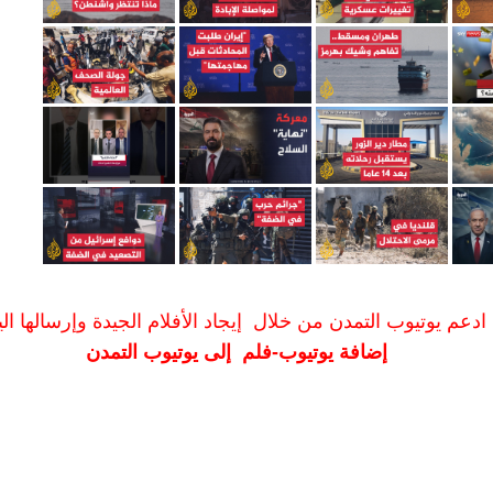
ادعم يوتيوب التمدن من خلال إيجاد الأفلام الجيدة وإرسالها الين
إضافة يوتيوب-فلم إلى يوتيوب التمدن