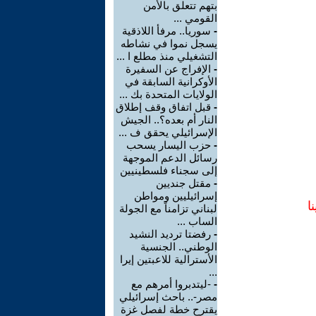
بتهم تتعلق بالأمن
القومي ...
-
سوريا.. مرفأ اللاذقية
يسجل نموا في نشاطه
التشغيلي منذ مطلع ا ...
-
الإفراج عن السفيرة
الأوكرانية السابقة في
الولايات المتحدة بك ...
-
قبل اتفاق وقف إطلاق
النار أم بعده؟.. الجيش
الإسرائيلي يحقق ف ...
-
حزب اليسار يسحب
رسائل الدعم الموجهة
إلى سجناء فلسطينيين
-
مقتل جنديين
إسرائيليين ومواطن
ا
لبناني تزامناً مع الجولة
الساب ...
-
رفضتا ترديد النشيد
الوطني.. الجنسية
الأسترالية للاعبتين إيرا
...
-
-ليتدبروا أمرهم مع
مصر-.. باحث إسرائيلي
يقترح خطة لفصل غزة