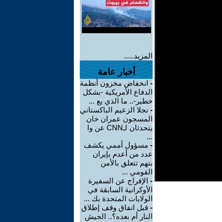
المزيد.....
أخبار عامة
-
انخفاض مخزون أنظمة
الدفاع الأمريكية -بشكل
خطير-.. ما الذي يع ...
-
نجلا الزعيم الباكستاني
المسجون عمران خان
يتحدثان لـCNN عن وا
...
-
مسؤول أممي يكشف
عدد من أعدم بإيران
بتهم تتعلق بالأمن
القومي ...
-
الإفراج عن السفيرة
الأوكرانية السابقة في
الولايات المتحدة بك ...
-
قبل اتفاق وقف إطلاق
النار أم بعده؟.. الجيش