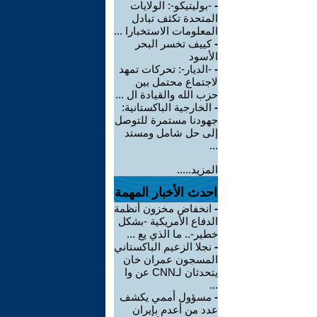
-
-بوليتيكو-: الولايات
المتحدة تكثف تبادل
المعلومات الاستخبارا ...
-
كييف تخسر البحر
الأسود
-
-الديار-: تحركات تمهد
لاجتماع محتمل بين
حزب الله والقيادة ال ...
-
الخارجية الباكستانية:
جهودنا مستمرة للتوصل
إلى حل شامل ومستد
...
المزيد.....
احدث الأخبار المهمة
-
انخفاض مخزون أنظمة
الدفاع الأمريكية -بشكل
خطير-.. ما الذي يع ...
-
نجلا الزعيم الباكستاني
المسجون عمران خان
يتحدثان لـCNN عن وا
...
-
مسؤول أممي يكشف
عدد من أعدم بإيران