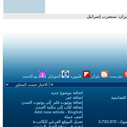
وإيران: سنضرب إسرائيل
بنترست
بلوكر
فليبورد
الموبايل
بودكاست
اضافة موضوع جديد
التضامنية
اضافة خبر
إضافة يوتيوب-فلم إلى يوتيوب التمدن
إضافة كتاب إلى مكتبة التمدن
Add new article - English
أضف حملة
3,732,97
تعديل الموقع الفرعي للكاتب-ة
ابحث في موقع الحوار المتمدن