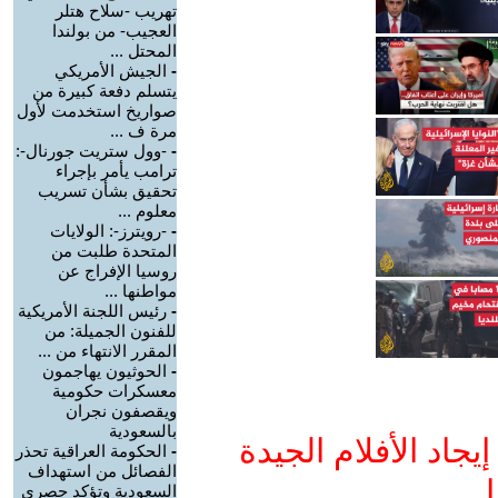
تهريب -سلاح هتلر
العجيب- من بولندا
المحتل ...
-
الجيش الأمريكي
يتسلم دفعة كبيرة من
صواريخ استخدمت لأول
مرة ف ...
-
-وول ستريت جورنال-:
ترامب يأمر بإجراء
تحقيق بشأن تسريب
معلوم ...
-
-رويترز-: الولايات
المتحدة طلبت من
روسيا الإفراج عن
مواطنها ...
-
رئيس اللجنة الأمريكية
للفنون الجميلة: من
المقرر الانتهاء من ...
-
الحوثيون يهاجمون
معسكرات حكومية
ويقصفون نجران
بالسعودية
جاد الأفلام الجيدة
-
الحكومة العراقية تحذر
الفصائل من استهداف
ا
السعودية وتؤكد حصري