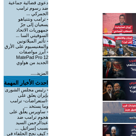
دعوى قضائية جماعية
ضد رسوم ترامب
الجمركي ...
-
ترامب ونتنياهو
يسعيان إلى جرّ
جمهوريات الاتحاد
السوفيتي السا ...
-
تأثير الميلاتونين
والمغنيسيوم على الأرق
-
أبرز مواصفات
MatePad Pro 12
الجديد من هواوي
المزيد.....
احدث الأخبار المهمة
-
رئيس مجلس الشورى
بإيران يعلق على
-استعراضات- ترامب
وما يستخد ...
-
ساويرس يعلّق على
هجوم ترامب ضد
عبدالرحمن السيد
بسبب إسرائيل. ...
-
كيف نجح الحلفاء في