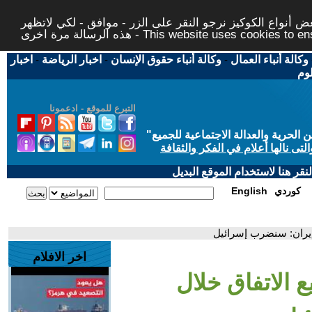
 أنواع الكوكيز نرجو النقر على الزر - موافق - لكي لاتظهر
This website uses cookies to ensure you ge
وكالة أنباء العمال
-
وكالة أنباء حقوق الإنسان
-
اخبار الرياضة
-
اخبار
لوم
التبرع للموقع - ادعمونا
حرية والعدالة الاجتماعية للجميع
"
تى نالها أعلام في الفكر والثقافة
قر هنا لاستخدام الموقع البديل
كوردي
English
وإيران: سنضرب إسرائيل
اخر الافلام
ع الاتفاق خلال