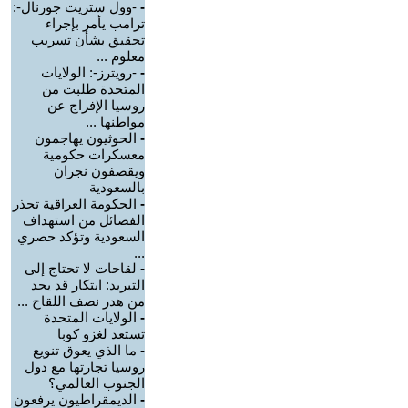
-
-وول ستريت جورنال-:
ترامب يأمر بإجراء
تحقيق بشأن تسريب
معلوم ...
-
-رويترز-: الولايات
المتحدة طلبت من
روسيا الإفراج عن
مواطنها ...
-
الحوثيون يهاجمون
معسكرات حكومية
ويقصفون نجران
بالسعودية
-
الحكومة العراقية تحذر
الفصائل من استهداف
السعودية وتؤكد حصري
...
-
لقاحات لا تحتاج إلى
التبريد: ابتكار قد يحد
من هدر نصف اللقاح ...
-
الولايات المتحدة
تستعد لغزو كوبا
-
ما الذي يعوق تنويع
روسيا تجارتها مع دول
الجنوب العالمي؟
-
الديمقراطيون يرفعون