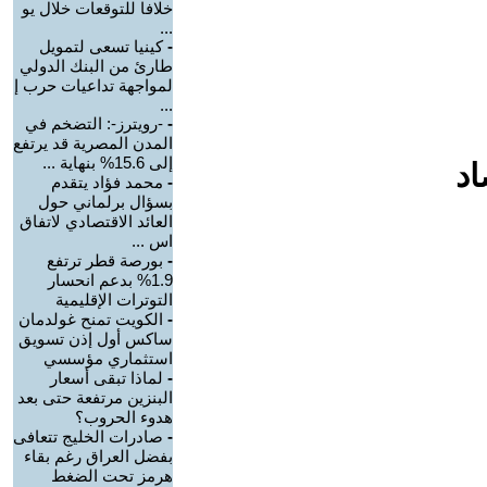
خلافا للتوقعات خلال يو
...
-
كينيا تسعى لتمويل
طارئ من البنك الدولي
لمواجهة تداعيات حرب إ
...
-
-رويترز-: التضخم في
المدن المصرية قد يرتفع
إلى 15.6% بنهاية ...
اد
-
محمد فؤاد يتقدم
بسؤال برلماني حول
العائد الاقتصادي لاتفاق
اس ...
-
بورصة قطر ترتفع
1.9% بدعم انحسار
التوترات الإقليمية
-
الكويت تمنح غولدمان
ساكس أول إذن تسويق
استثماري مؤسسي
-
لماذا تبقى أسعار
البنزين مرتفعة حتى بعد
هدوء الحروب؟
-
صادرات الخليج تتعافى
بفضل العراق رغم بقاء
هرمز تحت الضغط