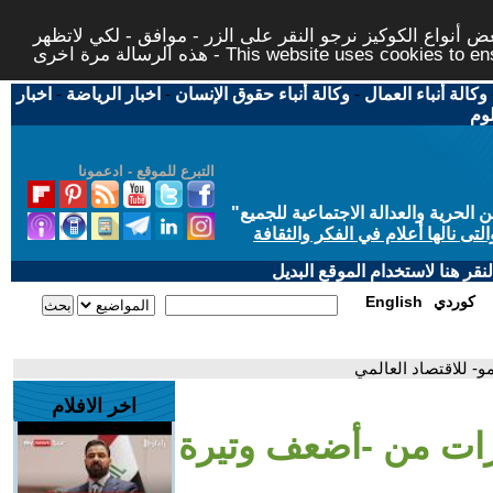
 أنواع الكوكيز نرجو النقر على الزر - موافق - لكي لاتظهر
This website uses cookies to ensure you ge
وكالة أنباء العمال
-
وكالة أنباء حقوق الإنسان
-
اخبار الرياضة
-
اخبار
لوم
التبرع للموقع - ادعمونا
حرية والعدالة الاجتماعية للجميع
"
تى نالها أعلام في الفكر والثقافة
قر هنا لاستخدام الموقع البديل
كوردي
English
و- للاقتصاد العالمي
اخر الافلام
يرات من -أضعف وتيرة