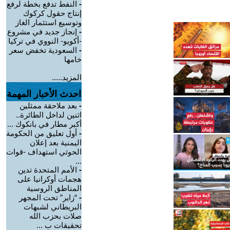
-
النفط تدفع بخطة لرفع
إنتاج حقول كركوك
وتوسيع استثمار الغاز
-
إنجاز جديد في مشروع
-أكويو- النووي في تركيا
-
السعودية تخفض سعر
خامها
المزيد.....
احدث الأخبار المهمة
-
بعد ملاحقة ممثلين
اثنين لداخل الطائرة..
أكبر مطار في بانكوك ...
-
أول تعليق من الحكومة
اليمنية بعد إعلان
الحوثي استهداف -قوات
...
-
الأمم المتحدة تدين
هجمات أوكرانيا على
المناطق الروسية
-
“زاير” تحت المجهر
البريطاني لشبهات
صلات بحزب الله
تحقيقات ب ...