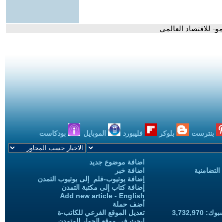
و- للاقتصاد العالمي
بنترست
بلوكر
فليبورد
الموبايل
بودكاست
اضافة موضوع جديد
التضامنية
اضافة خبر
إضافة يوتيوب-فلم إلى يوتيوب التمدن
إضافة كتاب إلى مكتبة التمدن
Add new article - English
أضف حملة
3,732,97
تعديل الموقع الفرعي للكاتب-ة
ابحث في موقع الحوار المتمدن