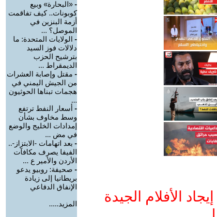
-
«البحارة» وبيع
كوبونات.. كيف تفاقمت
أزمة البنزين في
الموصل؟ ...
-
الولايات المتحدة: ما
دلالات فوز السيد
بترشيح الحزب
الديمقراط ...
-
مقتل وإصابة العشرات
من الجيش اليمني في
هجمات تبناها الحوثيون
...
-
أسعار النفط ترتفع
وسط مخاوف بشأن
إمدادات الخليج والوضع
في مض ...
-
بعد اتهامات -الابتزاز-..
الفيفا يصرف مكافآت
الأردن والأمير ع ...
-
صحيفة: روبيو يدعو
بريطانيا إلى زيادة
الإنفاق الدفاعي
جاد الأفلام الجيدة
المزيد.....
ا