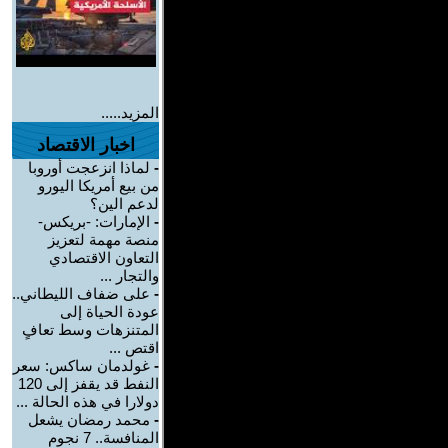
المزيد.....
اخبار الاقتصاد
-
لماذا انزعجت أوروبا
من بيع أمريكا اليورو
لدعم الين؟
-
الإمارات: -بريكس-
منصة مهمة لتعزيز
التعاون الاقتصادي
والتجار ...
-
على ضفاف الليطاني..
عودة الحياة إلى
المتنزهات وسط تعافٍ
اقتص ...
-
غولدمان ساكس: سعر
النفط قد يقفز إلى 120
دولارا في هذه الحالة ...
-
محمد رمضان يشعل
المنافسة.. 7 نجوم