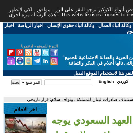
 أنواع الكوكيز نرجو النقر على الزر - موافق - لكي لاتظهر
This website uses cookies to ensure you ge
وكالة أنباء العمال
-
وكالة أنباء حقوق الإنسان
-
اخبار الرياضة
-
اخبار
لوم
التبرع للموقع - ادعمونا
حرية والعدالة الاجتماعية للجميع
"
تى نالها أعلام في الفكر والثقافة
قر هنا لاستخدام الموقع البديل
كوردي
English
ستئناف صادرات لبنان للمملكة.. ونواف سلام: قرار تاريخي
اخر الافلام
العهد السعودي يوجه