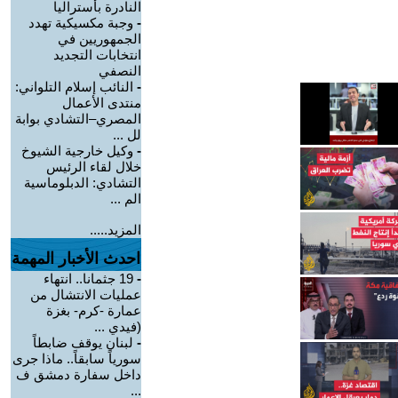
النادرة بأستراليا
-
وجبة مكسيكية تهدد
الجمهوريين في
انتخابات التجديد
النصفي
-
النائب إسلام التلواني:
منتدى الأعمال
المصري–التشادي بوابة
لل ...
-
وكيل خارجية الشيوخ
خلال لقاء الرئيس
التشادي: الدبلوماسية
الم ...
المزيد.....
احدث الأخبار المهمة
-
19 جثمانا.. انتهاء
عمليات الانتشال من
عمارة -كرم- بغزة
(فيدي ...
-
لبنان يوقف ضابطاً
سورياً سابقاً.. ماذا جرى
داخل سفارة دمشق ف
...