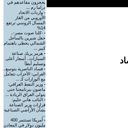
يحجزون مقاعدهم في
دراما رم ...
-
واردات الاتحاد
الأوروبي من الغاز
المسال الروسي ترتفع
14%
-
-كلنا صوت مصر-..
حفل شيرين بالساحل
الشمالي يحظى باهتمام
كبير ...
-
هرمز يربك صناعة
اد
السيارات.. أسعار أعلى
وتسليم أبطأ
-
فساد الناصرية يتوسع..
الغرابي: الأحزاب تتعامل
مع الوزارات كـ ...
-
وزير النفط العراقي:
ماضون ببرنامجنا حتى
يتولى العراق الريادة ...
-
النائب هاني حليم:
قرارات وزير الصناعة
بشأن الأراضي الصناعية
...
-
أمريكا تستثمر 400
مليون دولار في المعادن