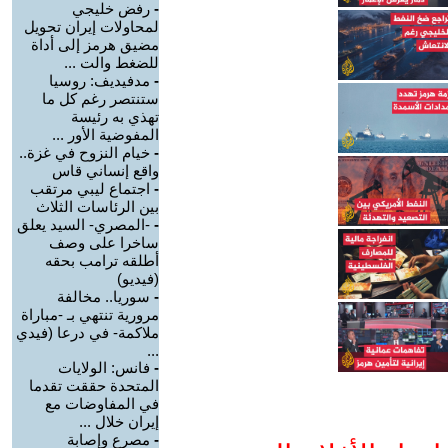
-
رفض خليجي
لمحاولات إيران تحويل
مضيق هرمز إلى أداة
للضغط والت ...
-
مدفيديف: روسيا
ستنتصر رغم كل ما
تهذي به رئيسة
المفوضية الأور ...
-
خيام النزوح في غزة..
واقع إنساني قاس
-
اجتماع ليبي مرتقب
بين الرئاسات الثلاث
-
-المصري- السيد يعلق
ساخرا على وصف
أطلقه ترامب بحقه
(فيديو)
-
سوريا.. مخالفة
مرورية تنتهي بـ -مباراة
ملاكمة- في درعا (فيدي
...
-
فانس: الولايات
المتحدة حققت تقدما
في المفاوضات مع
إيران خلال ...
-
مصرع وإصابة