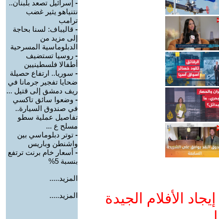
-
إسرائيل تصعد بلبنان..
نتنياهو يثير غضب
ترامب
-
قاليباف: لسنا بحاجة
إلى مزيد من
الدبلوماسية المسرحية
-
روسيا تستضيف
أطفالا فلسطينيين
-
سوريا.. ارتفاع حصيلة
ضحايا تفجير جرمانا في
ريف دمشق إلى قتيل ...
-
وضعوا سائق تاكسي
في صندوق السيارة..
تفاصيل عملية سطو
مسلح ع ...
-
توتر دبلوماسي بين
واشنطن وباريس
-
أسعار خام برنت ترتفع
بنسبة 5%
المزيد.....
جاد الأفلام الجيدة
المزيد.....
ا