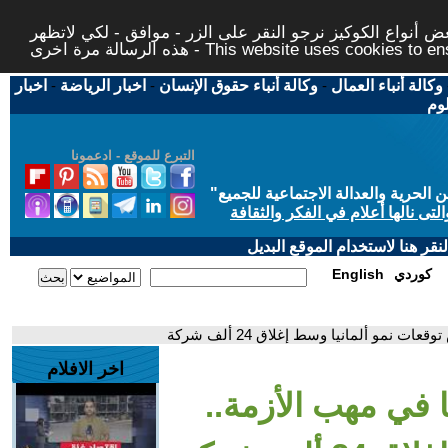
 أنواع الكوكيز نرجو النقر على الزر - موافق - لكي لاتظهر
This website uses cookies to ensure you ge
وكالة أنباء العمال
-
وكالة أنباء حقوق الإنسان
-
اخبار الرياضة
-
اخبار
لوم
التبرع للموقع - ادعمونا
حرية والعدالة الاجتماعية للجميع
"
تى نالها أعلام في الفكر والثقافة
قر هنا لاستخدام الموقع البديل
كوردي
English
 نمو ألمانيا وسط إغلاق 24 ألف شركة
اخر الافلام
ا في مهب الأزمة..