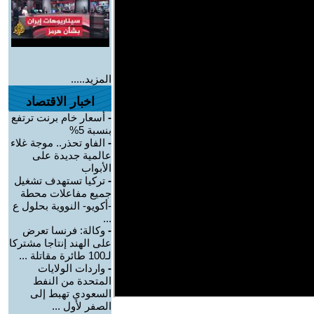
المزيد.....
اخبار الاقتصاد
-
أسعار خام برنت ترتفع
بنسبة 5%
-
الفاو تحذر.. موجة غلاء
عالمية جديدة على
الأبواب
-
تركيا تستهدف تشغيل
جميع مفاعلات محطة
-أكويو- النووية بحلول ع
...
-
وكالة: فرنسا تعرض
على الهند إنتاجا مشتركا
لـ100 طائرة مقاتلة ...
-
واردات الولايات
المتحدة من النفط
السعودي تهبط إلى
الصفر لأول ...