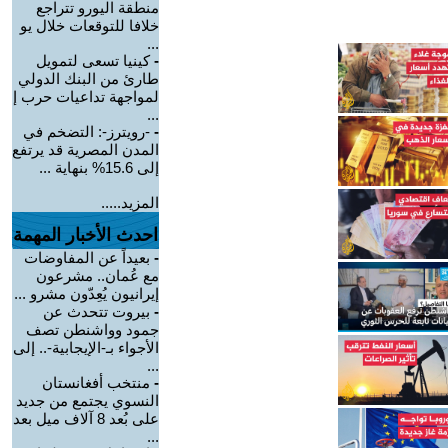
منطقة اليورو تتراجع
خلافا للتوقعات خلال يو
...
-
كينيا تسعى لتمويل
طارئ من البنك الدولي
لمواجهة تداعيات حرب إ
...
-
-رويترز-: التضخم في
المدن المصرية قد يرتفع
إلى 15.6% بنهاية ...
المزيد.....
احدث الأخبار المهمة
-
بعيداً عن المفاوضات
مع عُمان.. مشرعون
إيرانيون يُعِدّون مشرو ...
-
بيروت تتحدث عن
جمود وواشنطن تصف
الأجواء بـ-الإيجابية-.. إلى
...
-
منتخب أفغانستان
النسوي يجتمع من جديد
على بُعد 8 آلاف ميل بعد
...