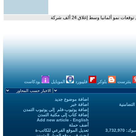
 نمو ألمانيا وسط إغلاق 24 ألف شركة
بنترست
بلوكر
فليبورد
الموبايل
بودكاست
اضافة موضوع جديد
التضامنية
اضافة خبر
إضافة يوتيوب-فلم إلى يوتيوب التمدن
إضافة كتاب إلى مكتبة التمدن
Add new article - English
أضف حملة
3,732,97
تعديل الموقع الفرعي للكاتب-ة
ابحث في موقع الحوار المتمدن