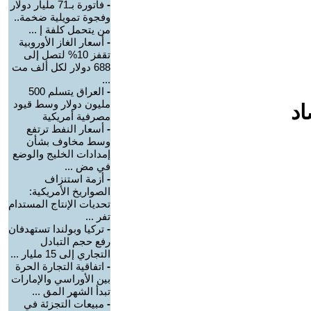
-
فاتورة بـ71 مليار دولار
وفجوة تمويلية ضخمة..
من يتحمل كلفة إ ...
-
أسعار الغاز الأوروبية
تقفز 10% لتصل إلى
688 دولار لكل ألف مت
...
-
العراق يتسلم 500
مليون دولار وسط قيود
اد
مصرفية أمريكية
-
أسعار النفط ترتفع
وسط مخاوف بشأن
إمدادات الخليج والوضع
في مض ...
-
أزمة استنزاف
الصواريخ الأمريكية:
تحديات الإنتاج المستدام
تفر ...
-
تركيا وبولندا تستهدفان
رفع حجم التبادل
التجاري إلى 15 مليار ...
-
اتفاقية التجارة الحرة
بين الأوراسي والإمارات
تبدأ الشهر المق ...
-
مبيعات التجزئة في