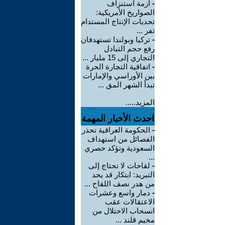
-
أزمة استنزاف
الصواريخ الأمريكية:
تحديات الإنتاج المستدام
تفر ...
-
تركيا وبولندا تستهدفان
رفع حجم التبادل
التجاري إلى 15 مليار ...
-
اتفاقية التجارة الحرة
بين الأوراسي والإمارات
تبدأ الشهر المق ...
المزيد.....
احدث الأخبار المهمة
-
الحكومة العراقية تحذر
الفصائل من استهداف
السعودية وتؤكد حصري
...
-
لقاحات لا تحتاج إلى
التبريد: ابتكار قد يحد
من هدر نصف اللقاح ...
-
دمار واسع وعشرات
الاعتقالات عقب
انسحاب الاحتلال من
مخيم قلند ...