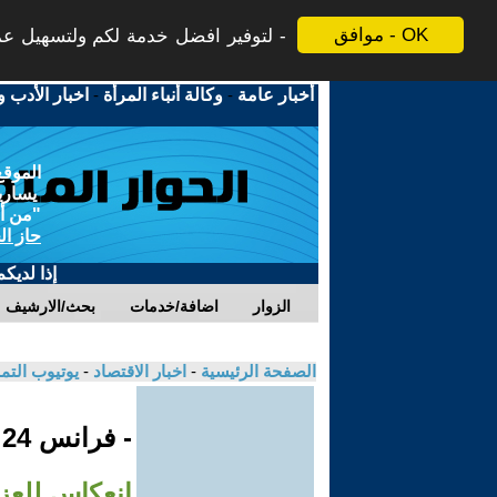
موافق - OK
لتوفير افضل خدمة لكم ولتسهيل عملي
أخبار عامة
-
وكالة أنباء المرأة
-
اخبار الأدب و
الموقع
يسارية
"من أج
حاز ال
إذا لديك
الزوار
اضافة/خدمات
بحث/الارشيف
الصفحة الرئيسية
-
اخبار الاقتصاد
-
يوتيوب الت
- فرانس 24
انعكاس للعز