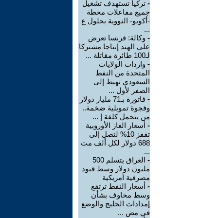
-
تركيا تستهدف تشغيل
جميع مفاعلات محطة
-أكويو- النووية بحلول ع
...
-
وكالة: فرنسا تعرض
على الهند إنتاجا مشتركا
لـ100 طائرة مقاتلة ...
-
واردات الولايات
المتحدة من النفط
السعودي تهبط إلى
الصفر لأول ...
-
فاتورة بـ71 مليار دولار
وفجوة تمويلية ضخمة..
من يتحمل كلفة إ ...
-
أسعار الغاز الأوروبية
تقفز 10% لتصل إلى
688 دولار لكل ألف مت
...
-
العراق يتسلم 500
مليون دولار وسط قيود
مصرفية أمريكية
-
أسعار النفط ترتفع
وسط مخاوف بشأن
إمدادات الخليج والوضع
في مض ...