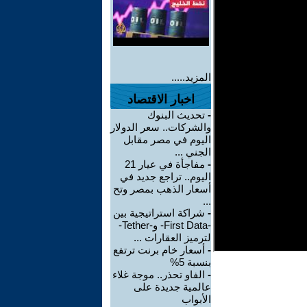
المزيد.....
اخبار الاقتصاد
-
تحديث البنوك
والشركات.. سعر الدولار
اليوم في مصر مقابل
الجني ...
-
مفاجأة في عيار 21
اليوم.. تراجع جديد في
أسعار الذهب بمصر وتح
...
-
شراكة استراتيجية بين
-First Data- و-Tether-
لترميز العقارات ...
-
أسعار خام برنت ترتفع
بنسبة 5%
-
الفاو تحذر.. موجة غلاء
عالمية جديدة على
الأبواب