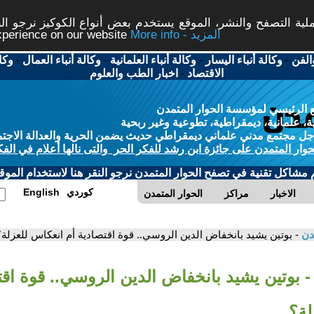
ة التصفح والنشر، الموقع يستخدم بعض أنواع الكوكيز نرجو النق
More info - المزيد
experience on our website
الفن
-
وكالة أنباء اليسار
-
وكالة أنباء العلمانية
-
وكالة أنباء العمال
-
وكا
الاقتصاد
-
اخبار الطب والعلوم
 الرئيسي لمؤسسة الحوار المتمدن
، علمانية، ديمقراطية، تطوعية وغير ربحية
ل مجتمع مدني علماني ديمقراطي حديث يضمن الحرية والعدالة الاجتم
حوار المتمدن على جائزة ابن رشد للفكر الحر والتى نالها أعلام في الفك
م مشاكل تقنية في تصفح الحوار المتمدن نرجو النقر هنا لاستخدام الموقع
كوردي
English
الاخبار
مراكز
الحوار المتمدن
مدن
- بوتين يشيد بانخفاض الدين الروسي.. قوة اقتصادية أم انعكاس للعزلة؟
- بوتين يشيد بانخفاض الدين الروسي.. قوة اقت
لة؟