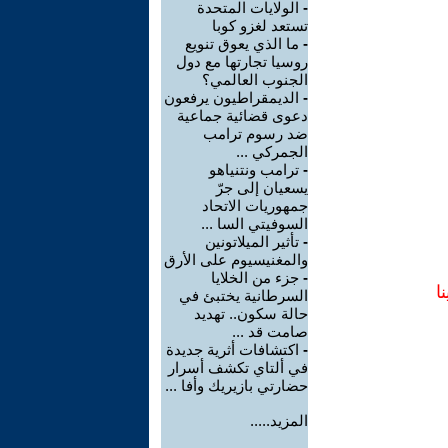
-
الولايات المتحدة
تستعد لغزو كوبا
-
ما الذي يعوق تنويع
روسيا تجارتها مع دول
الجنوب العالمي؟
-
الديمقراطيون يرفعون
دعوى قضائية جماعية
ضد رسوم ترامب
الجمركي ...
-
ترامب ونتنياهو
يسعيان إلى جرّ
جمهوريات الاتحاد
السوفيتي السا ...
-
تأثير الميلاتونين
والمغنيسيوم على الأرق
-
جزء من الخلايا
ا
السرطانية يختبئ في
حالة سكون.. تهديد
صامت قد ...
-
اكتشافات أثرية جديدة
في ألتاي تكشف أسرار
حضارتي بازيريك وأفا ...
المزيد.....