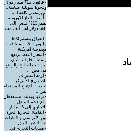
-
فاتورة بـ71 مليار دولار
وفجوة تمويلية ضخمة..
من يتحمل كلفة إ ...
-
أسعار الغاز الأوروبية
تقفز 10% لتصل إلى
688 دولار لكل ألف مت
...
-
العراق يتسلم 500
مليون دولار وسط قيود
مصرفية أمريكية
-
أسعار النفط ترتفع
اد
وسط مخاوف بشأن
إمدادات الخليج والوضع
في مض ...
-
أزمة استنزاف
الصواريخ الأمريكية:
تحديات الإنتاج المستدام
تفر ...
-
تركيا وبولندا تستهدفان
رفع حجم التبادل
التجاري إلى 15 مليار ...
-
اتفاقية التجارة الحرة
بين الأوراسي والإمارات
تبدأ الشهر المق ...
-
مبيعات التجزئة في