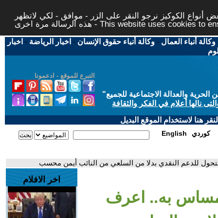
 أنواع الكوكيز نرجو النقر على الزر - موافق - لكي لاتظهر
This website uses cookies to ensure you ge
وكالة أنباء العمال
-
وكالة أنباء حقوق الإنسان
-
اخبار الرياضة
-
اخبار
لوم
التبرع للموقع - ادعمونا
حرية والعدالة الاجتماعية للجميع
"
تى نالها أعلام في الفكر والثقافة
قر هنا لاستخدام الموقع البديل
كوردي
English
تحول للدعم النقدي بدلا من السلعي من النائب أيمن محسب
اخر الافلام
مساس به.. اعرف