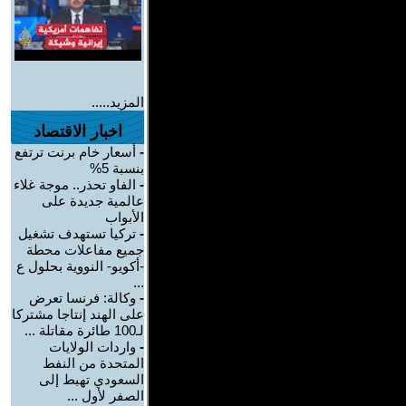
المزيد.....
اخبار الاقتصاد
-
أسعار خام برنت ترتفع
بنسبة 5%
-
الفاو تحذر.. موجة غلاء
عالمية جديدة على
الأبواب
-
تركيا تستهدف تشغيل
جميع مفاعلات محطة
-أكويو- النووية بحلول ع
...
-
وكالة: فرنسا تعرض
على الهند إنتاجا مشتركا
لـ100 طائرة مقاتلة ...
-
واردات الولايات
المتحدة من النفط
السعودي تهبط إلى
الصفر لأول ...