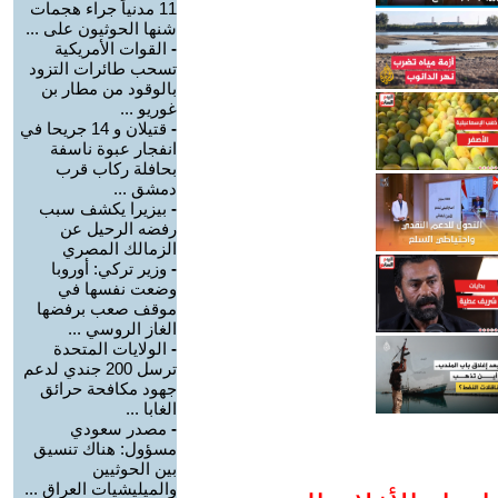
11 مدنياً جراء هجمات
شنها الحوثيون على ...
-
القوات الأمريكية
تسحب طائرات التزود
بالوقود من مطار بن
غوريو ...
-
قتيلان و 14 جريحا في
انفجار عبوة ناسفة
بحافلة ركاب قرب
دمشق ...
-
بيزيرا يكشف سبب
رفضه الرحيل عن
الزمالك المصري
-
وزير تركي: أوروبا
وضعت نفسها في
موقف صعب برفضها
الغاز الروسي ...
-
الولايات المتحدة
ترسل 200 جندي لدعم
جهود مكافحة حرائق
الغابا ...
-
مصدر سعودي
مسؤول: هناك تنسيق
بين الحوثيين
والميليشيات العراق ...