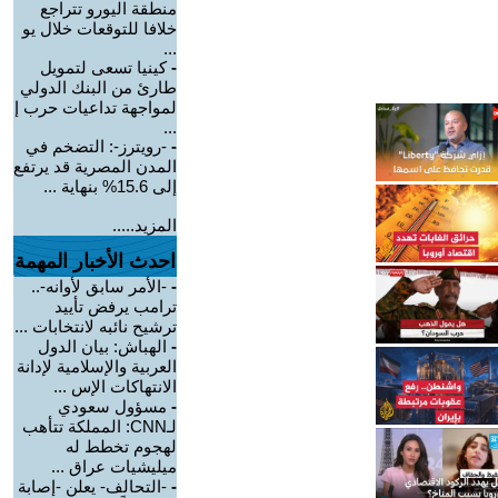
منطقة اليورو تتراجع
خلافا للتوقعات خلال يو
...
-
كينيا تسعى لتمويل
طارئ من البنك الدولي
لمواجهة تداعيات حرب إ
...
-
-رويترز-: التضخم في
المدن المصرية قد يرتفع
إلى 15.6% بنهاية ...
المزيد.....
احدث الأخبار المهمة
-
-الأمر سابق لأوانه-..
ترامب يرفض تأييد
ترشيح نائبه لانتخابات ...
-
الهباش: بيان الدول
العربية والإسلامية لإدانة
الانتهاكات الإس ...
-
مسؤول سعودي
لـCNN: المملكة تتأهب
لهجوم تخطط له
ميليشيات عراق ...
-
-التحالف- يعلن -إصابة