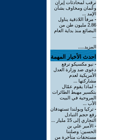
ترقب لمحادثات إيران
وعُمان ومخاوف بشأن
الإمد ...
-
مرفأ اللاذقية يناول
2.86 مليون طن من
البضائع منذ بداية العام
...
المزيد.....
احدث الأخبار المهمة
-
نيو مكسيكو ترفع
دعوى ضد وزارة العدل
الأمريكية لعدم
مشاركتها ...
-
لماذا يقوم عمّال
بتكسير مهبط الطائرات
المروحية في البيت
الأب ...
-
تركيا وبولندا تستهدفان
رفع حجم التبادل
التجاري إلى 15 مليار ...
-
الأمير علي بن
الحسين: وصلتنا
مستحقات متأخرة من