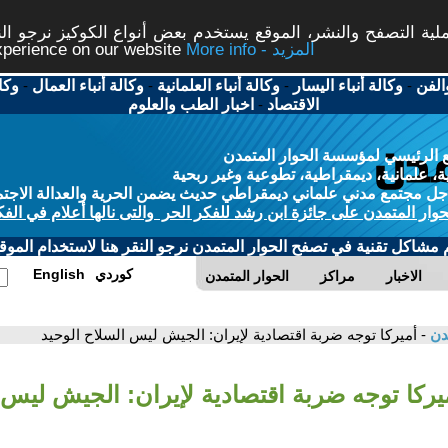
ة التصفح والنشر، الموقع يستخدم بعض أنواع الكوكيز نرجو النق
More info - المزيد
experience on our website
الفن
-
وكالة أنباء اليسار
-
وكالة أنباء العلمانية
-
وكالة أنباء العمال
-
وكا
الاقتصاد
-
اخبار الطب والعلوم
 الرئيسي لمؤسسة الحوار المتمدن
، علمانية، ديمقراطية، تطوعية وغير ربحية
ل مجتمع مدني علماني ديمقراطي حديث يضمن الحرية والعدالة الاجتم
حوار المتمدن على جائزة ابن رشد للفكر الحر والتى نالها أعلام في الفك
م مشاكل تقنية في تصفح الحوار المتمدن نرجو النقر هنا لاستخدام الموقع
كوردي
English
الاخبار
مراكز
الحوار المتمدن
مدن
- أميركا توجه ضربة اقتصادية لإيران: الجيش ليس السلاح الوحيد
ميركا توجه ضربة اقتصادية لإيران: الجيش ليس 