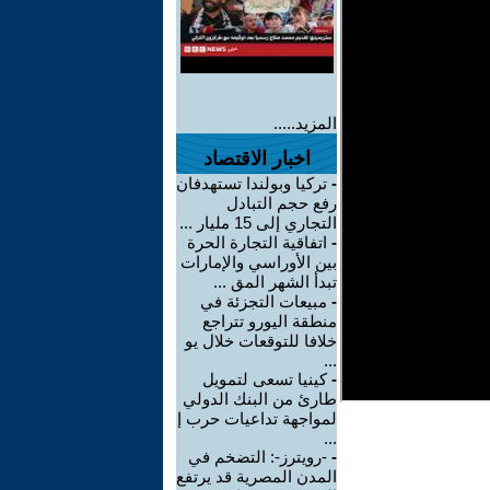
المزيد.....
اخبار الاقتصاد
-
تركيا وبولندا تستهدفان
رفع حجم التبادل
التجاري إلى 15 مليار ...
-
اتفاقية التجارة الحرة
بين الأوراسي والإمارات
تبدأ الشهر المق ...
-
مبيعات التجزئة في
منطقة اليورو تتراجع
خلافا للتوقعات خلال يو
...
-
كينيا تسعى لتمويل
طارئ من البنك الدولي
لمواجهة تداعيات حرب إ
...
-
-رويترز-: التضخم في
المدن المصرية قد يرتفع