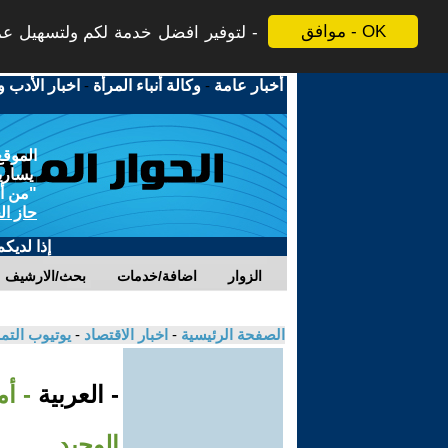
موافق - OK
لتوفير افضل خدمة لكم ولتسهيل عملي
أخبار عامة
-
وكالة أنباء المرأة
-
اخبار الأدب و
الموقع
يسارية
"من أج
حاز ال
إذا لديك
الزوار
اضافة/خدمات
بحث/الارشيف
الصفحة الرئيسية
-
اخبار الاقتصاد
-
يوتيوب الت
- العربية
- أ
الوحيد