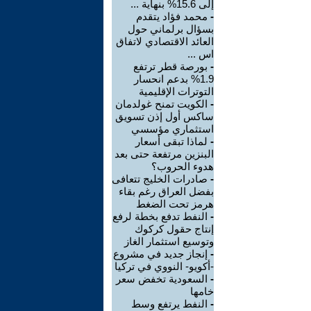
إلى 15.6% بنهاية ...
-
محمد فؤاد يتقدم
بسؤال برلماني حول
العائد الاقتصادي لاتفاق
اس ...
-
بورصة قطر ترتفع
1.9% بدعم انحسار
التوترات الإقليمية
-
الكويت تمنح غولدمان
ساكس أول إذن تسويق
استثماري مؤسسي
-
لماذا تبقى أسعار
البنزين مرتفعة حتى بعد
هدوء الحروب؟
-
صادرات الخليج تتعافى
بفضل العراق رغم بقاء
هرمز تحت الضغط
-
النفط تدفع بخطة لرفع
إنتاج حقول كركوك
وتوسيع استثمار الغاز
-
إنجاز جديد في مشروع
-أكويو- النووي في تركيا
-
السعودية تخفض سعر
خامها
-
النفط يرتفع وسط