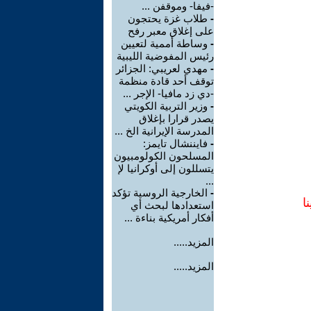
-فيفا- وموقفن ...
-
طلاب غزة يحتجون
على إغلاق معبر رفح
-
وساطة أممية لتعيين
رئيس المفوضية الليبية
-
مهدي لعريبي: الجزائر
توقف أحد قادة منظمة
-دي زد مافيا- الإجر ...
-
وزير التربية الكويتي
يصدر قرارا بإغلاق
المدرسة الإيرانية الخ ...
-
فايننشال تايمز:
المسلحون الكولومبيون
يتسللون إلى أوكرانيا لإ
...
-
الخارجية الروسية تؤكد
ا
استعدادها لبحث أي
أفكار أمريكية بناءة ...
المزيد.....
المزيد.....