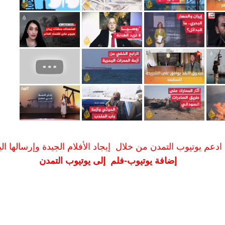
ادعم يوتيوب التمدن من خلال إيجاد الأفلام الجيدة وإرسالها الين
إضافة يوتيوب-فلم إلى يوتيوب التمدن