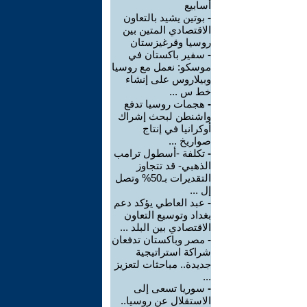
أسابيع
-
بوتين يشيد بالتعاون
الاقتصادي المتين بين
روسيا وقرغيزستان
-
سفير باكستان في
موسكو: نعمل مع روسيا
وبيلاروس على إنشاء
خط س ...
-
هجمات روسيا تدفع
واشنطن لبحث إشراك
أوكرانيا في إنتاج
صواريخ ...
-
تكلفة -أسطول ترامب
الذهبي- قد تتجاوز
التقديرات بـ50% وتصل
إل ...
-
عبد العاطي يؤكد دعم
بغداد وتوسيع التعاون
الاقتصادي بين البلد ...
-
مصر وباكستان تدفعان
شراكة استراتيجية
جديدة.. مباحثات لتعزيز
...
-
سوريا تسعى إلى
الاستقلال عن روسيا..