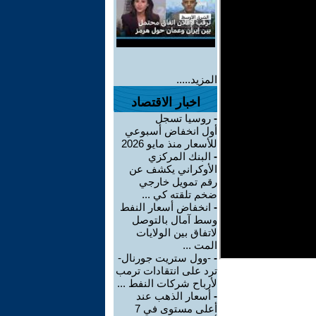
المزيد.....
اخبار الاقتصاد
-
روسيا تسجل
أول انخفاض أسبوعي
للأسعار منذ مايو 2026
-
البنك المركزي
الأوكراني يكشف عن
رقم تمويل خارجي
ضخم تلقته كي ...
-
انخفاض أسعار النفط
وسط آمال بالتوصل
لاتفاق بين الولايات
المت ...
-
-وول ستريت جورنال-
ترد على انتقادات ترمب
لأرباح شركات النفط ...
-
أسعار الذهب عند
أعلى مستوى في 7