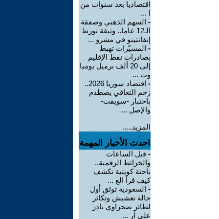
اقتصاديا بعد سنوات من
ا ...
-
السهم الذهبي وصفقة
الـ12 عاما.. وثيقة تورط
إنفانتينو في مشرو ...
-
المسيّرات تهبط
بصادرات نفط الإقليم
إلى 20 ألف برميل يوميا
وت ...
-
اقتصاد سوريا 2026..
زخم التعافي يصطدم
باختبار -سويفت-
والإصل ...
المزيد.....
احدث الأخبار المهمة
-
قبل الساعات
والخرائط الرقمية..
باحثة كويتية تكشف
كيف قرأ الع ...
-
السعودية توثق أول
حالة تعشيش وتكاثر
لطائر صحراوي نادر
على أر ...