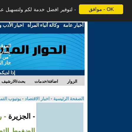
موافق - OK
لتوفير افضل خدمة لكم ولتسهيل عملي
أخبار عامة
-
وكالة أنباء المرأة
-
اخبار الأدب و
الموقع
يسارية
"من أج
حاز ال
إذا لديك
الزوار
اضافة/خدمات
بحث/الارشيف
الصفحة الرئيسية
-
اخبار الاقتصاد
-
يوتيوب الت
- الجزيرة
- ر
الضغوط التض