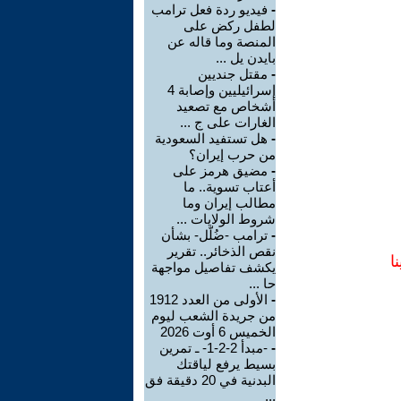
-
فيديو ردة فعل ترامب
لطفل ركض على
المنصة وما قاله عن
بايدن يل ...
-
مقتل جنديين
إسرائيليين وإصابة 4
أشخاص مع تصعيد
الغارات على ج ...
-
هل تستفيد السعودية
من حرب إيران؟
-
مضيق هرمز على
أعتاب تسوية.. ما
مطالب إيران وما
شروط الولايات ...
-
ترامب -ضُلّل- بشأن
نقص الذخائر.. تقرير
ا
يكشف تفاصيل مواجهة
حا ...
-
الأولى من العدد 1912
من جريدة الشعب ليوم
الخميس 6 أوت 2026
-
-مبدأ 2-2-1- ـ تمرين
بسيط يرفع لياقتك
البدنية في 20 دقيقة فق
...