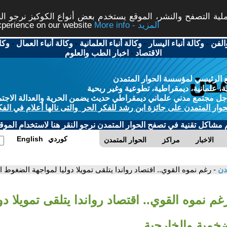
ة التصفح والنشر، الموقع يستخدم بعض أنواع الكوكيز نرجو النق
More info - المزيد
experience on our website
الفن
-
وكالة أنباء اليسار
-
وكالة أنباء العلمانية
-
وكالة أنباء العمال
-
وكا
الاقتصاد
-
اخبار الطب والعلوم
 الرئيسي لمؤسسة الحوار المتمدن
، علمانية، ديمقراطية، تطوعية وغير ربحية
ل مجتمع مدني علماني ديمقراطي حديث يضمن الحرية والعدالة الاجتم
حوار المتمدن على جائزة ابن رشد للفكر الحر والتى نالها أعلام في الفك
م مشاكل تقنية في تصفح الحوار المتمدن نرجو النقر هنا لاستخدام الموقع
كوردي
English
الاخبار
مراكز
الحوار المتمدن
مدن
- رغم نموه القوي.. اقتصاد رواندا يتلقى تمويلا دوليا لمواجهة الضغوط 
غم نموه القوي.. اقتصاد رواندا يتلقى تمويلا دو
خمية والخارجية