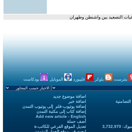
اعيات التصعيد بين واشنطن وطهران
بنترست
بلوكر
فليبورد
الموبايل
بودكاست
اضافة موضوع جديد
التضامنية
اضافة خبر
إضافة يوتيوب-فلم إلى يوتيوب التمدن
إضافة كتاب إلى مكتبة التمدن
Add new article - English
أضف حملة
3,732,97
تعديل الموقع الفرعي للكاتب-ة
ابحث في موقع الحوار المتمدن