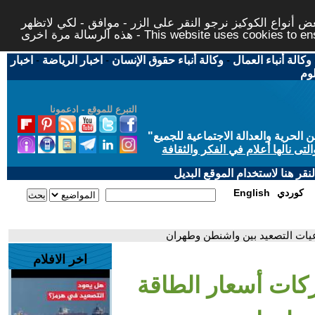
 أنواع الكوكيز نرجو النقر على الزر - موافق - لكي لاتظهر
This website uses cookies to ensure you ge
وكالة أنباء العمال
-
وكالة أنباء حقوق الإنسان
-
اخبار الرياضة
-
اخبار
لوم
التبرع للموقع - ادعمونا
حرية والعدالة الاجتماعية للجميع
"
تى نالها أعلام في الفكر والثقافة
قر هنا لاستخدام الموقع البديل
كوردي
English
اعيات التصعيد بين واشنطن وطهران
اخر الافلام
ركات أسعار الطاقة