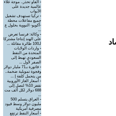
-
الفاو تحذر.. موجة غلاء
عالمية جديدة على
الأبواب
-
تركيا تستهدف تشغيل
جميع مفاعلات محطة
-أكويو- النووية بحلول ع
...
-
وكالة: فرنسا تعرض
على الهند إنتاجا مشتركا
اد
لـ100 طائرة مقاتلة ...
-
واردات الولايات
المتحدة من النفط
السعودي تهبط إلى
الصفر لأول ...
-
فاتورة بـ71 مليار دولار
وفجوة تمويلية ضخمة..
من يتحمل كلفة إ ...
-
أسعار الغاز الأوروبية
تقفز 10% لتصل إلى
688 دولار لكل ألف مت
...
-
العراق يتسلم 500
مليون دولار وسط قيود
مصرفية أمريكية
-
أسعار النفط ترتفع