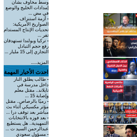
وسط مخاوف بشأن
إمدادات الخليج والوضع
في مض ...
-
أزمة استنزاف
الصواريخ الأمريكية:
تحديات الإنتاج المستدام
تفر ...
-
تركيا وبولندا تستهدفان
رفع حجم التبادل
التجاري إلى 15 مليار ...
المزيد.....
احدث الأخبار المهمة
-
طالب يطلق النار
داخل مدرسة في
تايلاند.. مقتل معلم
وإصابة 15 ...
-
رميًا بالرصاص.. مقتل
مؤثر مكسيكي أثناء بث
مباشر بعد توقف درا ...
-
بعد فوزه بالانتخابات
التمهيدية.. هل يستطيع
عبدالرحمن السيد ت ...
-
مسؤول سعودي