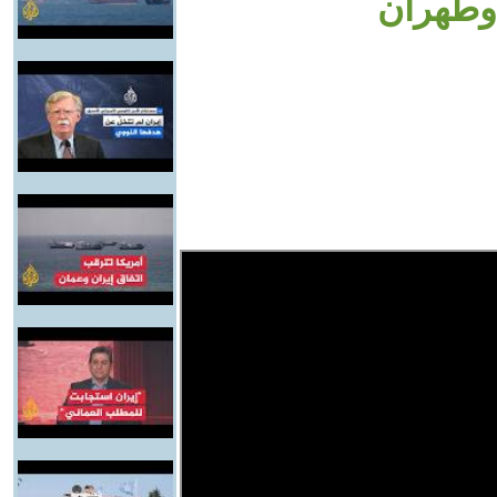
وطهران