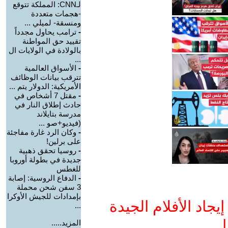
لـCNN: المملكة تتوقع
-هجمات متعددة
ومنسقة- لميلي ...
-
ترامب يحاول مجدداً
تقييد حق المواطنة
بالولادة في الولايات ال
...
-
الأسواق العالمية
تترقب بيانات الوظائف
الأمريكية: الدولار يتم ...
-
مقتل 7 أشخاص في
حادث إطلاق النار في
مدرسة بتايلاند
(فيديو+صو ...
-
وكان الرد غارة مفاجئة
على برلين!
-
روسيا تحقق ذهبية
جديدة في بطولة أوروبا
للغطس
-
الدفاع الروسية: إصابة
3 سفن شحن محملة
بإمدادات للجيش الأوكرا
جاد الأفلام الجيدة
...
ا
المزيد.....