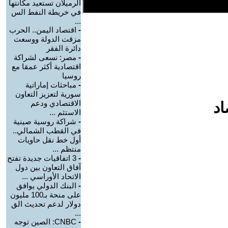
الرميلان تستعيد مكانتها
في خريطة النفط الس
...
-
اقتصاد اليمن.. الحرب
مزقت الدولة ووسعت
دائرة الفقر
-
مصر: نسعى لشراكة
اقتصادية أكثر عمقا مع
روسيا
-
مباحثات إماراتية
سورية لتعزيز التعاون
الاقتصادي ودعم
اد
الاستثم ...
-
شراكة روسية صينية
في القطب الشمالي..
أول خط نقل حاويات
منتظم ...
-
3 اتفاقيات جديدة تفتح
آفاق التعاون بين دول
الاتحاد الأوراسي ...
-
البنك الدولي يوافق
على منحة بـ100 مليون
دولار لدعم تحديث الق
...
-
CNBC: الصين توجه