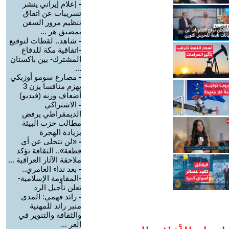
-
إعلام إيراني ينشر
تسريبات عن اتفاق
تنظيم مرور السفن
بمضيق هر ...
-
شاهد.. لقطات لتوقيع
-اتفاقية مكة للدفاع
المشترك- بين باكستان
...
-
مصارع سومو أوزبكي
يهزم منافسا يزن 3
أضعاف وزنه (فيديو)
-
الاشتراكي
الديمقراطي يرفض
مطالب حزب البيئة
بزيادة الهجرة
-
«لن نتخلى عن أي
قطعة».. الثقافة تؤكد
ملاحقة الآثار العراقية ...
-
بعد نداء العامري..
-المقاومة الإسلامية-
تعلن تأجيل الرد
-
رائد فهمي: المدى
منبر رائد للمهنية
والثقافة والتنوير في
العر ...