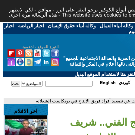
 أنواع الكوكيز نرجو النقر على الزر - موافق - لكي لاتظهر
This website uses cookies to ensure you ge
وكالة أنباء العمال
-
وكالة أنباء حقوق الإنسان
-
اخبار الرياضة
-
اخبار
لوم
التبرع للموقع - ادعمونا
حرية والعدالة الاجتماعية للجميع
"
تى نالها أعلام في الفكر والثقافة
قر هنا لاستخدام الموقع البديل
كوردي
English
 عن تصعيد أفراد فريق الإنتاج في بودكاست الشغلانة
اخر الافلام
تج الفني.. شريف