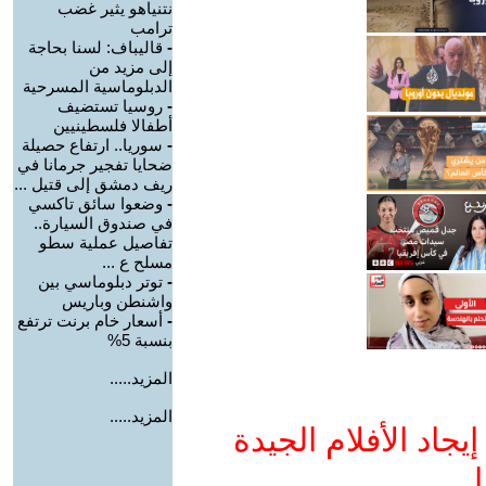
نتنياهو يثير غضب
ترامب
-
قاليباف: لسنا بحاجة
إلى مزيد من
الدبلوماسية المسرحية
-
روسيا تستضيف
أطفالا فلسطينيين
-
سوريا.. ارتفاع حصيلة
ضحايا تفجير جرمانا في
ريف دمشق إلى قتيل ...
-
وضعوا سائق تاكسي
في صندوق السيارة..
تفاصيل عملية سطو
مسلح ع ...
-
توتر دبلوماسي بين
واشنطن وباريس
-
أسعار خام برنت ترتفع
بنسبة 5%
المزيد.....
المزيد.....
جاد الأفلام الجيدة
ا