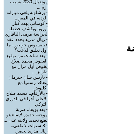
مونديال 2030 بسبب
أزم ...
-
برشلونة يلغي مباراته
الودية في المغرب
-
كومباني يهدد كبار
أوروبا ويكشف خططه
لحراسة مرمى البافاري
-
ريال مدريد يجدد عقد
فينيسيوس جونيور.. ما
ة
أول تعليق للاعب؟
-
بعد ساعات من توقيع
العقود.. محمد صلاح
يخوض أول مران مع
طرابز ...
-
باريس سان جيرمان
يتعاقد رسميا مع
أكليوش
-
بالأرقام.. محمد صلاح
الأعلى أجرا في الدوري
التركي
-
بعد يويفا.. ضربة
موجعة جديدة لإنفانتينو
تضع تجديد ولايته على ...
-
8 سنوات لا تكفي..
ريال مدريد يحصن