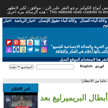
 أنواع الكوكيز نرجو النقر على الزر - موافق - لكي لاتظهر
This website uses cookies to ensure you ge
وكالة أنباء العمال
-
وكالة أنباء حقوق الإنسان
-
اخبار الرياضة
-
اخبار
لوم
التبرع للموقع - ادعمونا
حرية والعدالة الاجتماعية للجميع
"
تى نالها أعلام في الفكر والثقافة
قر هنا لاستخدام الموقع البديل
كوردي
English
اخر الافلام
بطال البريميرليغ بعد