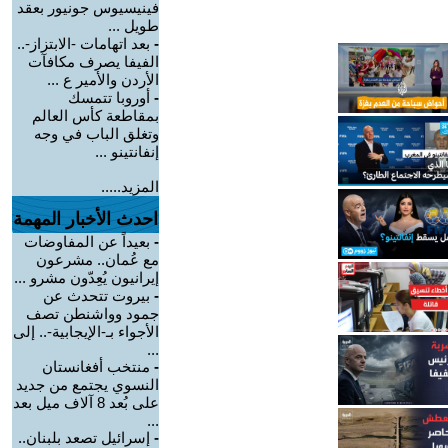
فينيسيوس جونيور بعقد
طويل ...
-
بعد اتهامات -الابتزاز-..
الفيفا يصرف مكافآت
الأردن والأمير ع ...
-
أوروبا تتمسك
بمقاطعة كأس العالم
وتغلق الباب في وجه
إنفانتينو ...
المزيد.....
احدث الأخبار المهمة
-
بعيداً عن المفاوضات
مع عُمان.. مشرعون
إيرانيون يُعِدّون مشرو ...
-
بيروت تتحدث عن
جمود وواشنطن تصف
الأجواء بـ-الإيجابية-.. إلى
...
-
منتخب أفغانستان
النسوي يجتمع من جديد
على بُعد 8 آلاف ميل بعد
...
-
إسرائيل تصعد بلبنان..