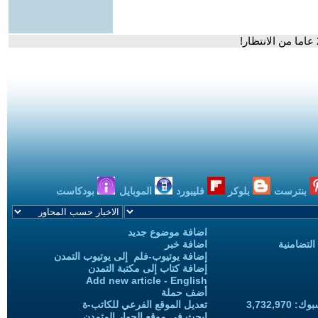
بنترست
بلوكر
فليبورد
الموبايل
بودكاست
اضافة موضوع جديد
التضامنية
اضافة خبر
إضافة يوتيوب-فلم إلى يوتيوب التمدن
إضافة كتاب إلى مكتبة التمدن
Add new article - English
أضف حملة
3,732,97
تعديل الموقع الفرعي للكاتب-ة
ابحث في موقع الحوار المتمدن