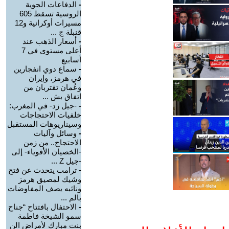
-
الدفاعات الجوية
الروسية تسقط 605
مسيرات أوكرانية و12
قنبلة ج ...
-
أسعار الذهب عند
أعلى مستوى في 7
أسابيع
-
سماع دوي انفجارين
في هرمز، وإيران
وعُمان تقتربان من
اتفاق بش ...
-
-جيل زد- في المغرب:
خلفيات الاحتجاجات
وسيناريوهات المستقبل
-
وسائل وآليات
الاحتجاج.. من زمن
-الخصيان الأقوياء- إلى
-جيل Z ...
-
ترامب يتحدث عن فتح
وشيك لمصيق هرمز
ونائبه يصف المفاوضات
بالم ...
-
الاحتفال بافتتاح “جناح
سمو الشيخة فاطمة
بنت مبارك لأمراض الن