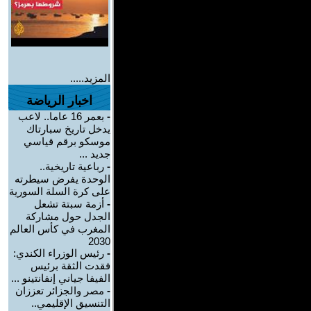
المزيد.....
اخبار الرياضة
-
بعمر 16 عاما.. لاعب
يدخل تاريخ سبارتاك
موسكو برقم قياسي
جديد ...
-
رباعية تاريخية..
الوحدة يفرض سيطرته
على كرة السلة السورية
-
أزمة سبتة تشعل
الجدل حول مشاركة
المغرب في كأس العالم
2030
-
رئيس الوزراء الكندي:
فقدت الثقة برئيس
الفيفا جياني إنفانتينو ...
-
مصر والجزائر تعززان
التنسيق الإقليمي..