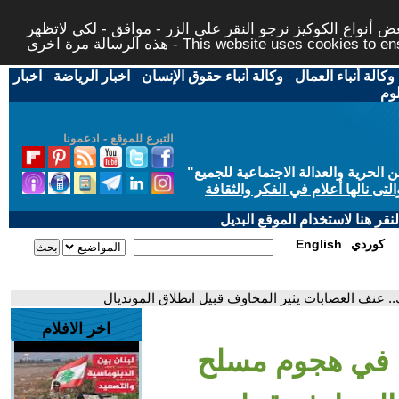
 أنواع الكوكيز نرجو النقر على الزر - موافق - لكي لاتظهر
This website uses cookies to ensure you ge
وكالة أنباء العمال
-
وكالة أنباء حقوق الإنسان
-
اخبار الرياضة
-
اخبار
لوم
التبرع للموقع - ادعمونا
حرية والعدالة الاجتماعية للجميع
"
تى نالها أعلام في الفكر والثقافة
قر هنا لاستخدام الموقع البديل
كوردي
English
اخر الافلام
أشخاص في هجوم مسلح