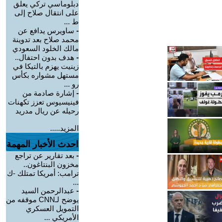
دبلوماسي تركي يعلق
على انتقال صلاح إلى
ط ...
-
ساويرس يدافع عن
محمد صلاح بعد تدوينة
مالك الخلود السعودي
-
هدف بدون احتفال..
زينيت يهزم بالتيكا في
مستهل مشواره بكأس
رو ...
-
إشارة صادمة من
فينيسيوس تعزز تكهنات
رحيله عن ريال مدريد
المزيد.....
احدث الأخبار المهمة
-
بعد تقارير عن تراجع
مخزون البنتاغون..
ترامب: أمريكا تمتلك -ك
...
-
عبدالرحمن السيد
يوضح لـCNN موقفه من
التمويل العسكري
الأمريكي ...