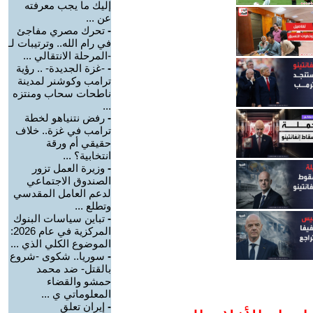
إليك ما يجب معرفته
عن ...
-
تحرك مصري مفاجئ
في رام الله.. وترتيبات لـ
-المرحلة الانتقالي ...
-
-غزة الجديدة- .. رؤية
ترامب وكوشنر لمدينة
ناطحات سحاب ومنتزه
...
-
رفض نتنياهو لخطة
ترامب في غزة.. خلاف
حقيقي أم ورقة
انتخابية؟ ...
-
وزيرة العمل تزور
الصندوق الاجتماعي
لدعم العامل المقدسي
وتطلع ...
-
تباين سياسات البنوك
المركزية في عام 2026:
الموضوع الكلي الذي ...
-
سوريا.. شكوى -شروع
بالقتل- ضد محمد
حمشو والقضاء
المعلوماتي ي ...
-
إيران تعلق