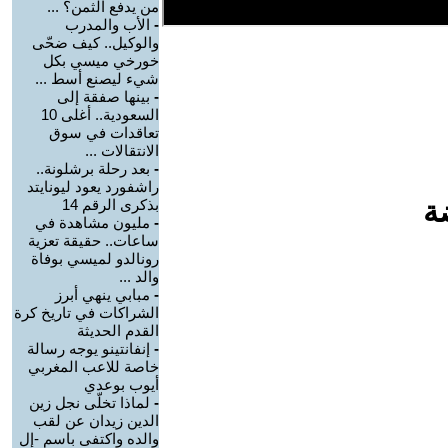
من يدفع الثمن؟ ...
-
الأب والمدرب
والوكيل.. كيف ضحّى
خورخي ميسي بكل
شيء ليصنع أسط ...
-
بينها صفقة إلى
السعودية.. أغلى 10
تعاقدات في سوق
الانتقالات ...
-
بعد رحلة برشلونة..
راشفورد يعود ليونايتد
ة
بذكرى الرقم 14
-
مليون مشاهدة في
ساعات.. حقيقة تعزية
رونالدو لميسي بوفاة
والد ...
-
مبابي ينهي أبرز
الشراكات في تاريخ كرة
القدم الحديثة
-
إنفانتينو يوجه رسالة
خاصة للاعب المغربي
أيوب بوعدي
-
لماذا تخلّى نجل زين
الدين زيدان عن لقب
والده واكتفى باسم -إل