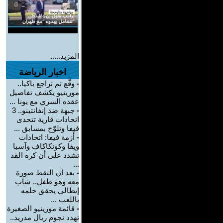
المزيد.....
اخبار الرياضة
-
وقّع ثم تراجع باكيا..
مورينيو يكشف تفاصيل
عقده السري مع يونا ...
-
جبهة ضد إنفانتينو.. 3
اتحادات قارية تتحدى
فيفا وتلوّح بمسابق ...
-
أزمة فيفا: اتحادات
ويفا وكونكاكاف وآسيا
تشدد على أن كرة القد
...
-
بعد أن التقط صورة
معه وهو طفل.. شاب
إيطالي يحقق حلمه
باللعب ...
-
قائمة مورينيو الصغيرة
تهدد نجوم ريال مدريد..