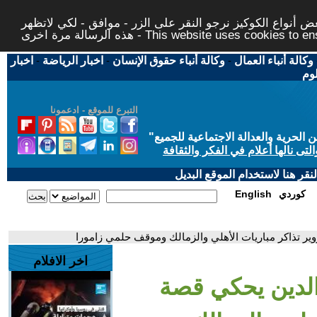
 أنواع الكوكيز نرجو النقر على الزر - موافق - لكي لاتظهر
This website uses cookies to ensure you ge
وكالة أنباء العمال
-
وكالة أنباء حقوق الإنسان
-
اخبار الرياضة
-
اخبار
لوم
التبرع للموقع - ادعمونا
حرية والعدالة الاجتماعية للجميع
"
تى نالها أعلام في الفكر والثقافة
قر هنا لاستخدام الموقع البديل
كوردي
English
وير تذاكر مباريات الأهلي والزمالك وموقف حلمي زامورا
اخر الافلام
 الدين يحكي قصة