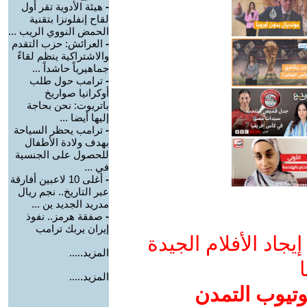
-
هيئة الأدوية تقر أول
لقاح إنفلونزا بتقنية
الحمض النووي الريب ...
-
العرائش: حزب التقدم
والاشتراكية ينظم لقاءً
جماهيرياً حاشداً ...
-
ترامب حول طلب
أوكرانيا صواريخ
باتريوت: نحن بحاجة
إليها أيضا ...
-
ترامب يحظر السياحة
بهدف ولادة الأطفال
للحصول على الجنسية
في ...
-
أغلى 10 لاعبين أفارقة
عبر التاريخ.. نجم ريال
مدريد الجديد ين ...
-
صفقة هرمز.. نفوذ
إيران يربك ترامب
جاد الأفلام الجيدة
المزيد.....
ا
المزيد.....
وتيوب التمدن