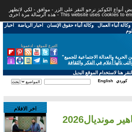
 أنواع الكوكيز نرجو النقر على الزر - موافق - لكي لاتظهر
This website uses cookies to ensure you ge
وكالة أنباء العمال
-
وكالة أنباء حقوق الإنسان
-
اخبار الرياضة
-
اخبار
لوم
التبرع للموقع - ادعمونا
حرية والعدالة الاجتماعية للجميع
"
تى نالها أعلام في الفكر والثقافة
قر هنا لاستخدام الموقع البديل
كوردي
English
اخر الافلام
 مونديال2026