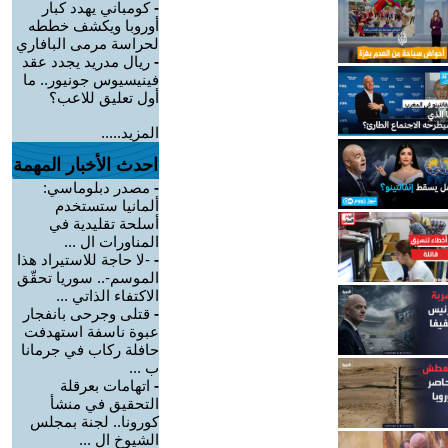
-
كومباني يهدد كبار
أوروبا ويكشف خططه
لحراسة مرمى البافاري
-
ريال مدريد يجدد عقد
فينيسيوس جونيور.. ما
أول تعليق للاعب؟
المزيد.....
احدث الأخبار المهمة
-
مصدر دبلوماسي:
ألمانيا ستستخدم
أسلحة تقليدية في
المناورات ال ...
-
-لا حاجة للاستيراد هذا
الموسم-.. سوريا تحقّق
الاكتفاء الذاتي ...
-
قتلى وجرحى بانفجار
عبوة ناسفة استهدفت
حافلة ركاب في جرمانا
ب ...
-
اتهامات بعرقلة
التحقيق في منشأ
كورونا.. لجنة بمجلس
الشيوخ ال ...