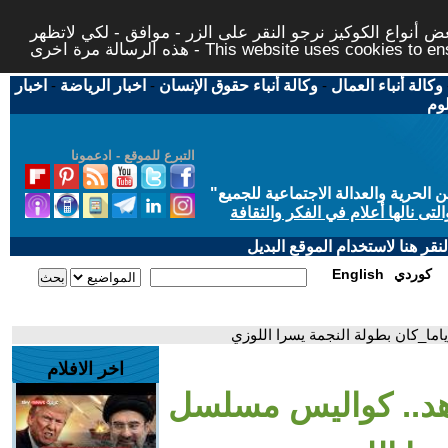
 أنواع الكوكيز نرجو النقر على الزر - موافق - لكي لاتظهر
This website uses cookies to ensure you ge
وكالة أنباء العمال
-
وكالة أنباء حقوق الإنسان
-
اخبار الرياضة
-
اخبار
لوم
التبرع للموقع - ادعمونا
حرية والعدالة الاجتماعية للجميع
"
تى نالها أعلام في الفكر والثقافة
قر هنا لاستخدام الموقع البديل
كوردي
English
ما_كان بطولة النجمة يسرا اللوزي
اخر الافلام
اهد.. كواليس مسلسل