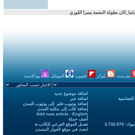
ما_كان بطولة النجمة يسرا اللوزي
بنترست
بلوكر
فليبورد
الموبايل
بودكاست
اضافة موضوع جديد
التضامنية
اضافة خبر
إضافة يوتيوب-فلم إلى يوتيوب التمدن
إضافة كتاب إلى مكتبة التمدن
Add new article - English
أضف حملة
3,732,97
تعديل الموقع الفرعي للكاتب-ة
ابحث في موقع الحوار المتمدن