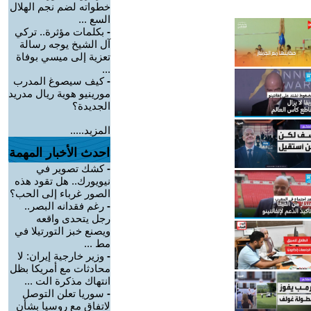
خطواته لضم نجم الهلال
السع ...
-
بكلمات مؤثرة.. تركي
آل الشيخ يوجه رسالة
تعزية إلى ميسي بوفاة
...
-
كيف سيصوغ المدرب
مورينيو هوية ريال مدريد
الجديدة؟
المزيد.....
احدث الأخبار المهمة
-
كشك تصوير في
نيويورك.. هل تقود هذه
الصور غرباء إلى الحب؟
-
رغم فقدانه البصر..
رجل يتحدى واقعه
ويصنع خبز التورتيلا في
مط ...
-
وزير خارجية إيران: لا
محادثات مع أمريكا بظل
انتهاك مذكرة الت ...
-
سوريا تعلن التوصل
لاتفاق مع روسيا بشأن