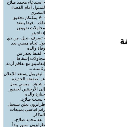
-
استدعاء محمد صلاح
للمثول أمام القضاء
المصري
-
-لا يمكنكم تحقيق
ذلك-.. فيفا ينتقد
محاولات تقويض
إنفانتينو
-
تصرف -نبيل- من دي
ة
بول تجاه ميسي بعد
وفاة والده
-
الفيفا يحذر من
محاولات إسقاط
إنفانتينو مع تفاقم أزمة
رئاسته ...
-
ليفربول يستعد للإعلان
عن صفقته الجديدة
-
شاهد.. ميسي يصل
إلى الأرجنتين لحضور
جنازة والده
-
بسبب صلاح..
طرابزون يعلن تسجيل
رقم قياسي بمبيعات
التذاكر
-
بعد محمد صلاح..
طرابزون سبور يبدأ