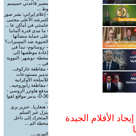
مصير قاعدتي حميميم
وط ...
-
إعلام إيراني: نشر صور
للمرشد الأعلى مجتبى
خامنئي في أماكن عا ...
-
ما مدى قدرة ألمانيا
على حماية منشآتها
الحيوية ضد المسيرات؟
-
-روساتوم- تبدأ في
إعادة موظفيها إلى
محطة -بوشهر- النووية
في ...
-
مقاطعة خاركوف..
تدمير مستودعات
للأسلحة الأوكرانية
-
مقاطعة زابوروجيه..
مدفع هاوتزر الروسي -
D-30- يدمر مواقع لقوا
...
-
هنغاريا.. خنزير بري
ينزل عبر السلم
جاد الأفلام الجيدة
المتحرك إلى داخل
محطة الم ...
ا
المزيد.....