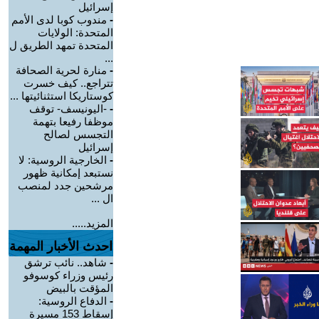
إسرائيل
-
مندوب كوبا لدى الأمم
المتحدة: الولايات
المتحدة تمهد الطريق ل
...
-
منارة لحرية الصحافة
تتراجع.. كيف خسرت
كوستاريكا استثنائيتها ...
-
-اليونيسف- توقف
موظفا رفيعا بتهمة
التجسس لصالح
إسرائيل
-
الخارجية الروسية: لا
نستبعد إمكانية ظهور
مرشحين جدد لمنصب
ال ...
المزيد.....
احدث الأخبار المهمة
-
شاهد.. نائب ترشق
رئيس وزراء كوسوفو
المؤقت بالبيض
-
الدفاع الروسية:
إسقاط 153 مسيرة