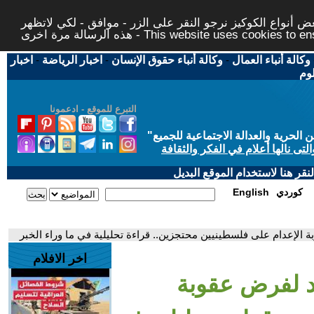
 أنواع الكوكيز نرجو النقر على الزر - موافق - لكي لاتظهر
This website uses cookies to ensure you ge
وكالة أنباء العمال
-
وكالة أنباء حقوق الإنسان
-
اخبار الرياضة
-
اخبار
لوم
التبرع للموقع - ادعمونا
حرية والعدالة الاجتماعية للجميع
"
تى نالها أعلام في الفكر والثقافة
قر هنا لاستخدام الموقع البديل
كوردي
English
 الإعدام على فلسطينيين محتجزين.. قراءة تحليلية في ما وراء الخبر
اخر الافلام
د لفرض عقوبة