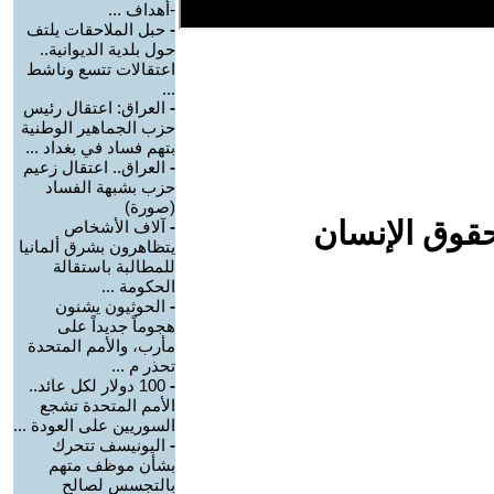
-أهداف ...
-
حبل الملاحقات يلتف
حول بلدية الديوانية..
اعتقالات تتسع وناشط
...
-
العراق: اعتقال رئيس
حزب الجماهير الوطنية
بتهم فساد في بغداد ...
-
العراق.. اعتقال زعيم
حزب بشبهة الفساد
(صورة)
حقوق الإنسان
-
آلاف الأشخاص
يتظاهرون بشرق ألمانيا
للمطالبة باستقالة
الحكومة ...
-
الحوثيون يشنون
هجوماً جديداً على
مأرب، والأمم المتحدة
تحذر م ...
-
100 دولار لكل عائد..
الأمم المتحدة تشجع
السوريين على العودة ...
-
اليونيسف تتحرك
بشأن موظف متهم
بالتجسس لصالح