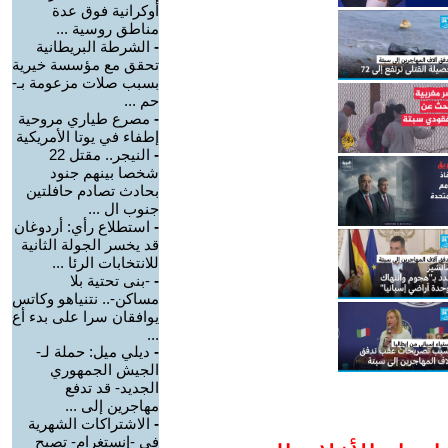
أوكرانية فوق عدة
مناطق روسية ...
-
الشرطة البريطانية
تحقق مع مؤسسة خيرية
بسبب صلات مزعومة بـ-
حم ...
-
مصرع طياري مروحية
إطفاء في يوتا الأمريكية
-
النيجر.. مقتل 22
شخصا بينهم جنود
بحادث تصادم حافلتين
جنوب ال ...
-
استطلاع رأي: أردوغان
قد يخسر الجولة الثانية
للانتخابات الرئا ...
-
-بنى تحتية بلا
مساكن-.. نتنياهو وكاتس
يوافقان سرا على بدء أع
...
-
ديلي ميل: حملة لـ-
الجيش الجمهوري
الجديد- قد تدفع
مهاجرين إلى ...
-
الاشتراكات الشهرية
في -إنستغرام- تصبح