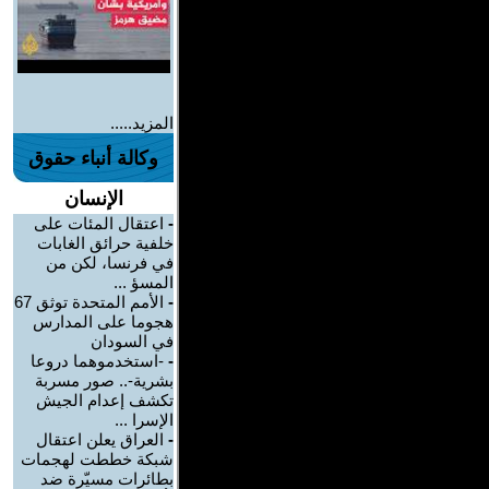
المزيد.....
وكالة أنباء حقوق
الإنسان
-
اعتقال المئات على
خلفية حرائق الغابات
في فرنسا، لكن من
المسؤ ...
-
الأمم المتحدة توثق 67
هجوما على المدارس
في السودان
-
-استخدموهما دروعا
بشرية-.. صور مسربة
تكشف إعدام الجيش
الإسرا ...
-
العراق يعلن اعتقال
شبكة خططت لهجمات
بطائرات مسيّرة ضد