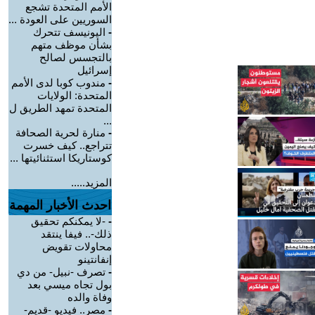
الأمم المتحدة تشجع
السوريين على العودة ...
-
اليونيسف تتحرك
بشأن موظف متهم
بالتجسس لصالح
إسرائيل
-
مندوب كوبا لدى الأمم
المتحدة: الولايات
المتحدة تمهد الطريق ل
...
-
منارة لحرية الصحافة
تتراجع.. كيف خسرت
كوستاريكا استثنائيتها ...
المزيد.....
احدث الأخبار المهمة
-
-لا يمكنكم تحقيق
ذلك-.. فيفا ينتقد
محاولات تقويض
إنفانتينو
-
تصرف -نبيل- من دي
بول تجاه ميسي بعد
وفاة والده
-
مصر.. فيديو -قديم-