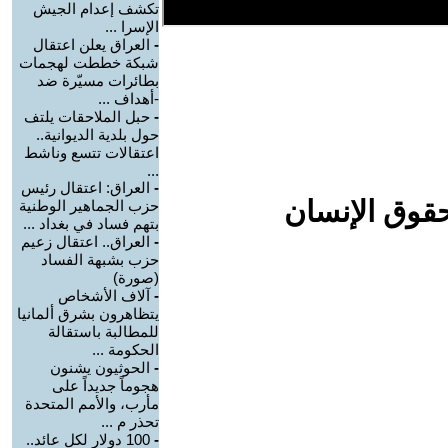
تكشف إعدام الجيش
الإسرا ...
-
العراق يعلن اعتقال
شبكة خططت لهجمات
بطائرات مسيّرة ضد
-أهداف ...
-
حبل الملاحقات يلتف
حول بلدية الديوانية..
اعتقالات تتسع وناشط
...
-
العراق: اعتقال رئيس
حقوق الإنسان
حزب الجماهير الوطنية
بتهم فساد في بغداد ...
-
العراق.. اعتقال زعيم
حزب بشبهة الفساد
(صورة)
-
آلاف الأشخاص
يتظاهرون بشرق ألمانيا
للمطالبة باستقالة
الحكومة ...
-
الحوثيون يشنون
هجوماً جديداً على
مأرب، والأمم المتحدة
تحذر م ...
-
100 دولار لكل عائد..