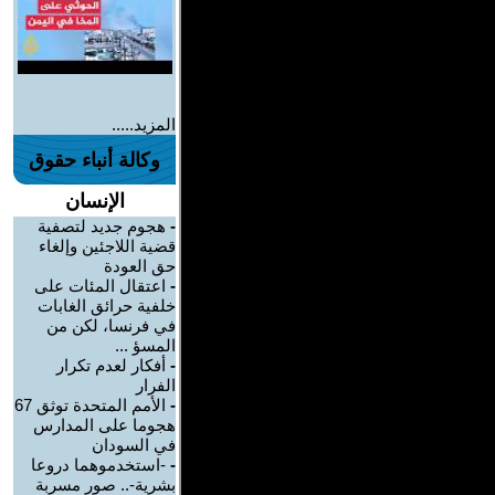
المزيد.....
وكالة أنباء حقوق
الإنسان
-
هجوم جديد لتصفية
قضية اللاجئين وإلغاء
حق العودة
-
اعتقال المئات على
خلفية حرائق الغابات
في فرنسا، لكن من
المسؤ ...
-
أفكار لعدم تكرار
الفرار
-
الأمم المتحدة توثق 67
هجوما على المدارس
في السودان
-
-استخدموهما دروعا
بشرية-.. صور مسربة