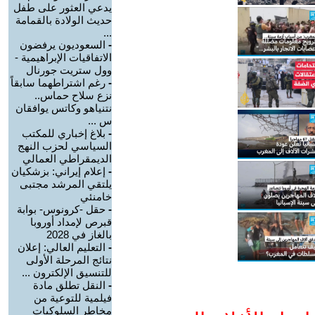
يدعي العثور على طفل
حديث الولادة بالقمامة
...
-
السعوديون يرفضون
الاتفاقيات الإبراهيمية -
وول ستريت جورنال
-
رغم اشتراطهما سابقاً
نزع سلاح حماس..
نتنياهو وكاتس يوافقان
س ...
-
بلاغ إخباري للمكتب
السياسي لحزب النهج
الديمقراطي العمالي
-
إعلام إيراني: بزشكيان
يلتقي المرشد مجتبى
خامنئي
-
حقل -كرونوس- بوابة
قبرص لإمداد أوروبا
بالغاز في 2028
-
التعليم العالي: إعلان
نتائج المرحلة الأولى
للتنسيق الإلكترون ...
-
النقل تطلق مادة
فيلمية للتوعية من
مخاطر السلوكيات