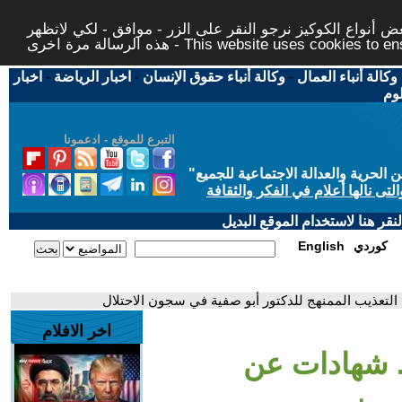
 أنواع الكوكيز نرجو النقر على الزر - موافق - لكي لاتظهر
This website uses cookies to ensure you ge
وكالة أنباء العمال
-
وكالة أنباء حقوق الإنسان
-
اخبار الرياضة
-
اخبار
لوم
التبرع للموقع - ادعمونا
حرية والعدالة الاجتماعية للجميع
"
تى نالها أعلام في الفكر والثقافة
قر هنا لاستخدام الموقع البديل
كوردي
English
التعذيب الممنهج للدكتور أبو صفية في سجون الاحتلال
اخر الافلام
. شهادات عن