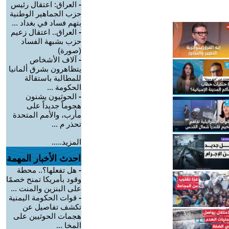
-
العراق: اعتقال رئيس
حزب الجماهير الوطنية
بتهم فساد في بغداد ...
-
العراق.. اعتقال زعيم
حزب بشبهة الفساد
(صورة)
-
آلاف الأشخاص
يتظاهرون بشرق ألمانيا
للمطالبة باستقالة
الحكومة ...
-
الحوثيون يشنون
هجوماً جديداً على
مأرب، والأمم المتحدة
تحذر م ...
المزيد.....
احدث الأخبار المهمة
-
هل تفعلها؟.. محطة
وقود بأمريكا تمنح خصمًا
على البنزين والمنت ...
-
قوات الحكومة اليمنية
تكشف تفاصيل عن
هجمات الحوثيين على
المخا ...