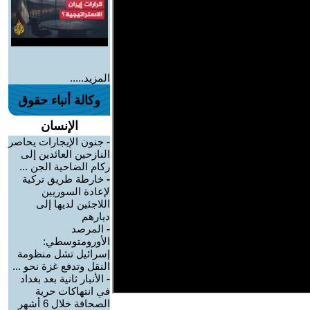
المزيد.....
وكالة أنباء حقوق
الإنسان
-
جنون الإيجارات يحاصر
النازحين العائدين إلى
ركام الضاحية الجن ...
-
خارطة طريق تركية
لإعادة السوريين
اللاجئين لديها إلى
ديارهم
-
المرصد
الأورومتوسطي:
إسرائيل تشل منظومة
النقل وتدفع غزة نحو ...
-
الأنبار ثانية بعد بغداد
في انتهاكات حرية
الصحافة خلال 6 أشهر