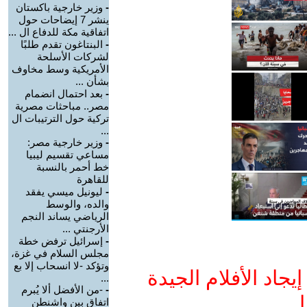
-
وزير خارجية باكستان
ينشر 7 إيضاحات حول
اتفاقية مكة للدفاع ال ...
-
البنتاغون تقدم طلبًا
لشركات الأسلحة
الأمريكية وسط مخاوف
بشأن ...
-
بعد احتمال انضمام
مصر.. مباحثات مصرية
تركية حول الترتيبات ال
...
-
وزير خارجية مصر:
مساعي تقسيم ليبيا
خط أحمر بالنسبة
للقاهرة
-
ليونيل ميسي يفقد
والده، والوسط
الرياضي يساند النجم
الأرجنتي ...
-
إسرائيل ترفض خطة
مجلس السلام في غزة،
وتؤكد -لا انسحاب إلا بع
جاد الأفلام الجيدة
...
-
-من الأفضل ألا يُبرم
ا
اتفاق بين واشنطن