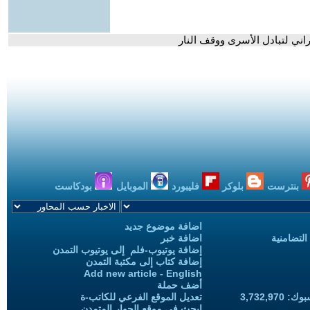
راني لتبادل الأسرى ووقف النار
بنترست
بلوكر
فليبورد
الموبايل
بودكاست
اضافة موضوع جديد
التضامنية
اضافة خبر
إضافة يوتيوب-فلم إلى يوتيوب التمدن
إضافة كتاب إلى مكتبة التمدن
Add new article - English
أضف حملة
3,732,97
تعديل الموقع الفرعي للكاتب-ة
ابحث في موقع الحوار المتمدن