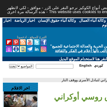
 أنواع الكوكيز نرجو النقر على الزر - موافق - لكي لاتظهر
This website uses cookies to ensure you ge
وكالة أنباء العمال
-
وكالة أنباء حقوق الإنسان
-
اخبار الرياضة
-
اخبار
لوم
التبرع للموقع - ادعمونا
حرية والعدالة الاجتماعية للجميع
"
تى نالها أعلام في الفكر والثقافة
قر هنا لاستخدام الموقع البديل
كوردي
English
راني لتبادل الأسرى ووقف النار
اخر الافلام
اق روسي أوكراني