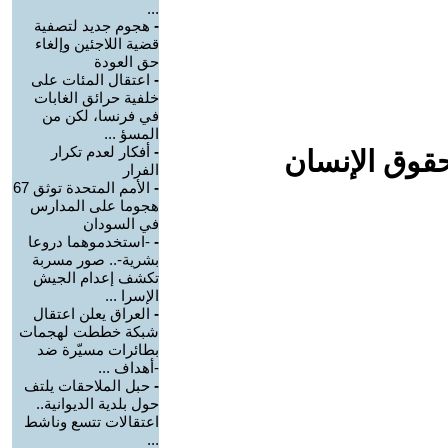
...
-
هجوم جديد لتصفية
قضية اللاجئين وإلغاء
حق العودة
-
اعتقال المئات على
خلفية حرائق الغابات
في فرنسا، لكن من
المسؤ ...
-
أفكار لعدم تكرار
حقوق الإنسان
الفرار
-
الأمم المتحدة توثق 67
هجوما على المدارس
في السودان
-
-استخدموهما دروعا
بشرية-.. صور مسربة
تكشف إعدام الجيش
الإسرا ...
-
العراق يعلن اعتقال
شبكة خططت لهجمات
بطائرات مسيّرة ضد
-أهداف ...
-
حبل الملاحقات يلتف
حول بلدية الديوانية..
اعتقالات تتسع وناشط
...