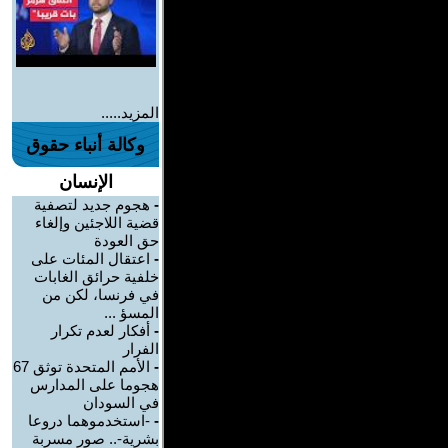
المزيد.....
وكالة أنباء حقوق
الإنسان
-
هجوم جديد لتصفية
قضية اللاجئين وإلغاء
حق العودة
-
اعتقال المئات على
خلفية حرائق الغابات
في فرنسا، لكن من
المسؤ ...
-
أفكار لعدم تكرار
الفرار
-
الأمم المتحدة توثق 67
هجوما على المدارس
في السودان
-
-استخدموهما دروعا
بشرية-.. صور مسربة