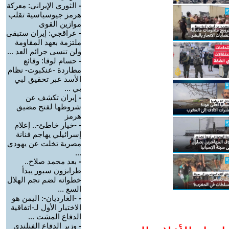
-
الثوري الإيراني: معركة
هرمز جيوسياسية تقلب
موازين القوى
-
عراقجي: إيران ستبقى
ملتزمة بعهد المقاومة
ولن تنسى جرائم العد ...
-
حسام لوقا: وقائع
مطاردة -عنكبوت- نظام
الأسد عبر تحقيق لبي
بي ...
-
إيران تكشف عن
شروطها لفتح مضيق
هرمز
-
-خيار خاطئ-.. إعلام
إسرائيلي يهاجم فنانة
مصرية تخلت عن يهودي
...
-
بعد محمد صلاح..
طرابزون سبور يبدأ
خطواته لضم نجم الهلال
السع ...
-
-الغارديان-: اليمن هو
الاختبار الأول لـ-اتفاقية
الدفاع المشت ...
-
وزير الدفاع الفنلندي