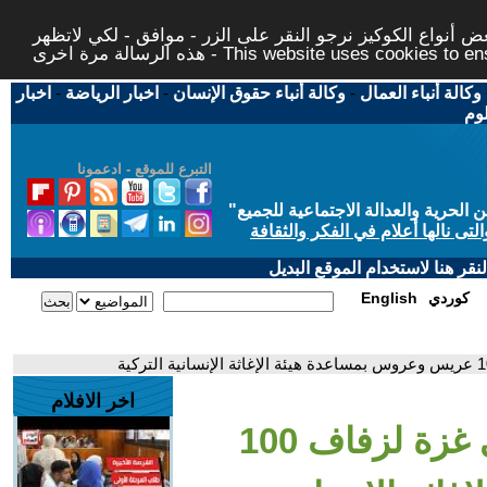
 أنواع الكوكيز نرجو النقر على الزر - موافق - لكي لاتظهر
This website uses cookies to ensure you ge
وكالة أنباء العمال
-
وكالة أنباء حقوق الإنسان
-
اخبار الرياضة
-
اخبار
لوم
التبرع للموقع - ادعمونا
حرية والعدالة الاجتماعية للجميع
"
تى نالها أعلام في الفكر والثقافة
قر هنا لاستخدام الموقع البديل
كوردي
English
اخر الافلام
- عرس جماعي في غزة لزفاف 100