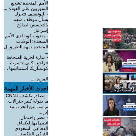
الأمم المتحدة تشجع
السوريين على العودة ...
-
اليونيسف تتحرك
بشأن موظف متهم
بالتجسس لصالح
إسرائيل
-
مندوب كوبا لدى الأمم
المتحدة: الولايات
المتحدة تمهد الطريق ل
...
-
منارة لحرية الصحافة
تتراجع.. كيف خسرت
كوستاريكا استثنائيتها ...
المزيد.....
احدث الأخبار المهمة
-
مصادر تكشف لـCNN
ما يقوله كبير جنرالات
ترامب عن الحرب مع
إير ...
-
مصر واحتمال
انضمامها للاتفاق
الدفاعي السعودي
التركي الباكستا ...