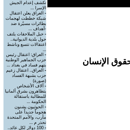
تكشف إعدام الجيش
الإسرا ...
-
العراق يعلن اعتقال
شبكة خططت لهجمات
بطائرات مسيّرة ضد
-أهداف ...
-
حبل الملاحقات يلتف
حول بلدية الديوانية..
اعتقالات تتسع وناشط
...
-
العراق: اعتقال رئيس
حقوق الإنسان
حزب الجماهير الوطنية
بتهم فساد في بغداد ...
-
العراق.. اعتقال زعيم
حزب بشبهة الفساد
(صورة)
-
آلاف الأشخاص
يتظاهرون بشرق ألمانيا
للمطالبة باستقالة
الحكومة ...
-
الحوثيون يشنون
هجوماً جديداً على
مأرب، والأمم المتحدة
تحذر م ...
-
100 دولار لكل عائد..