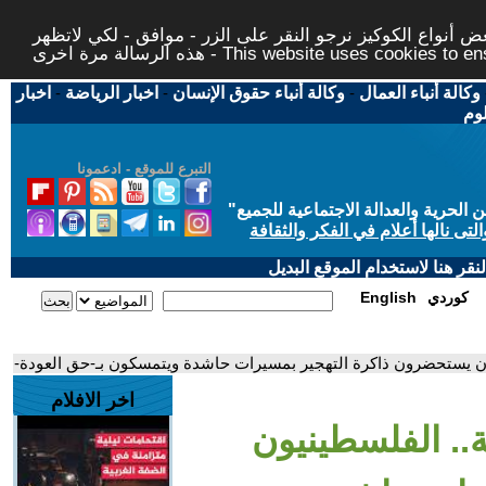
 أنواع الكوكيز نرجو النقر على الزر - موافق - لكي لاتظهر
This website uses cookies to ensure you ge
وكالة أنباء العمال
-
وكالة أنباء حقوق الإنسان
-
اخبار الرياضة
-
اخبار
لوم
التبرع للموقع - ادعمونا
حرية والعدالة الاجتماعية للجميع
"
تى نالها أعلام في الفكر والثقافة
قر هنا لاستخدام الموقع البديل
كوردي
English
اخر الافلام
نكبة.. الفلسطينيون