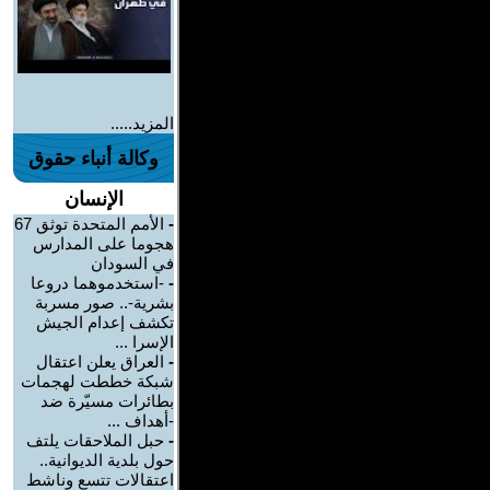
المزيد.....
وكالة أنباء حقوق
الإنسان
-
الأمم المتحدة توثق 67
هجوما على المدارس
في السودان
-
-استخدموهما دروعا
بشرية-.. صور مسربة
تكشف إعدام الجيش
الإسرا ...
-
العراق يعلن اعتقال
شبكة خططت لهجمات
بطائرات مسيّرة ضد
-أهداف ...
-
حبل الملاحقات يلتف
حول بلدية الديوانية..
اعتقالات تتسع وناشط