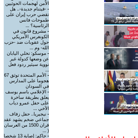
الأمن لهجمات الحوثيين
-
-فيتنام جديدة-.. هل
تقضي حرب إيران على
طموحات فانس
الرئاسية؟ ...
-
مشروع قانون في
الكونغرس الأمريكي
حول عقوبات ضد -حزب
الله- وم ...
-
موسكو: تخلي اليابان
عن وضعها كدولة غير
نووية سيثير ردود فعل
...
-
الأمم المتحدة توثق 67
هجوما على المدارس
في السودان
-
الإعلامي باسم يوسف
يعلق بطريقة ساخرة
على حفل عمرو دياب
الأخي ...
-
نيجيريا.. حفل زفاف
جماعي ضخم يشهد عقد
قران 1500 من العرسان
( ...
-
حاكم: إصابة 13 شخصا