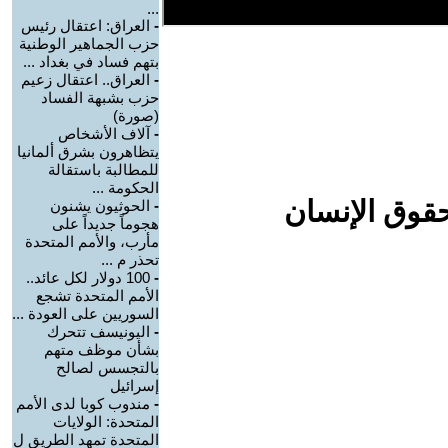
...
-
العراق: اعتقال رئيس
حزب الجماهير الوطنية
بتهم فساد في بغداد ...
-
العراق.. اعتقال زعيم
حزب بشبهة الفساد
(صورة)
-
آلاف الأشخاص
يتظاهرون بشرق ألمانيا
للمطالبة باستقالة
الحكومة ...
حقوق الإنسان
-
الحوثيون يشنون
هجوماً جديداً على
مأرب، والأمم المتحدة
تحذر م ...
-
100 دولار لكل عائد..
الأمم المتحدة تشجع
السوريين على العودة ...
-
اليونيسف تتحرك
بشأن موظف متهم
بالتجسس لصالح
إسرائيل
-
مندوب كوبا لدى الأمم
المتحدة: الولايات
المتحدة تمهد الطريق ل