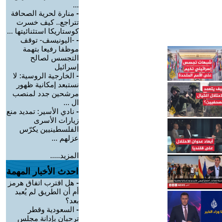
...
-
منارة لحرية الصحافة
تتراجع.. كيف خسرت
كوستاريكا استثنائيتها ...
-
-اليونيسف- توقف
موظفا رفيعا بتهمة
التجسس لصالح
إسرائيل
-
الخارجية الروسية: لا
نستبعد إمكانية ظهور
مرشحين جدد لمنصب
ال ...
-
نادي الأسير: تمديد منع
زيارات الأسرى
الفلسطينيين يكرّس
عزلهم ...
المزيد.....
احدث الأخبار المهمة
-
هل اقترب اتفاق هرمز
أم أن الطريق لم يُعبد
بعد؟
-
السعودية وقطر
ترحبان بإدانة مجلس