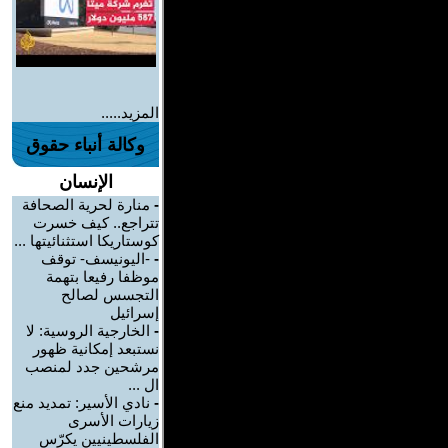
المزيد.....
وكالة أنباء حقوق
الإنسان
-
منارة لحرية الصحافة
تتراجع.. كيف خسرت
كوستاريكا استثنائيتها ...
-
-اليونيسف- توقف
موظفا رفيعا بتهمة
التجسس لصالح
إسرائيل
-
الخارجية الروسية: لا
نستبعد إمكانية ظهور
مرشحين جدد لمنصب
ال ...
-
نادي الأسير: تمديد منع
زيارات الأسرى
الفلسطينيين يكرّس