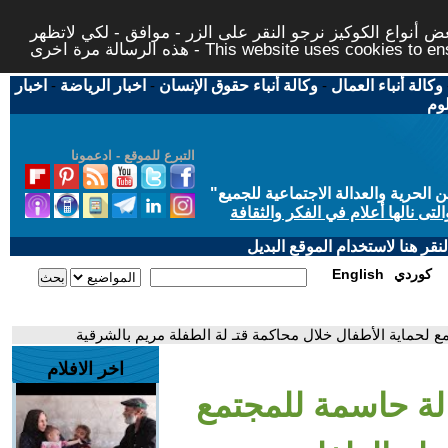
 أنواع الكوكيز نرجو النقر على الزر - موافق - لكي لاتظهر
This website uses cookies to ensure you ge
وكالة أنباء العمال
-
وكالة أنباء حقوق الإنسان
-
اخبار الرياضة
-
اخبار
لوم
التبرع للموقع - ادعمونا
حرية والعدالة الاجتماعية للجميع
"
تى نالها أعلام في الفكر والثقافة
قر هنا لاستخدام الموقع البديل
كوردي
English
ع لحماية الأطفال خلال محاكمة قتـ لة الطفلة مريم بالشرقية
اخر الافلام
الة حاسمة للمجتمع