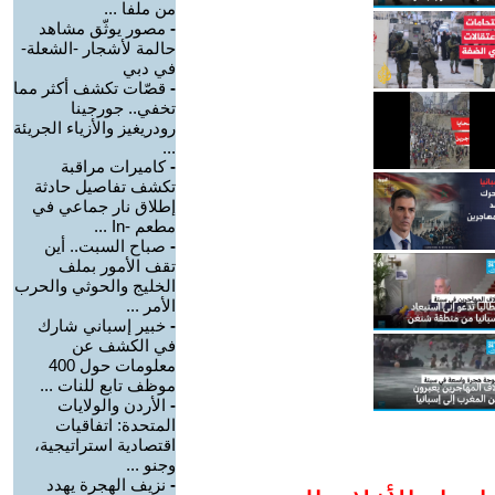
من ملفا ...
-
مصور يوثّق مشاهد
حالمة لأشجار -الشعلة-
في دبي
-
قصّات تكشف أكثر مما
تخفي.. جورجينا
رودريغيز والأزياء الجريئة
...
-
كاميرات مراقبة
تكشف تفاصيل حادثة
إطلاق نار جماعي في
مطعم -In ...
-
صباح السبت.. أين
تقف الأمور بملف
الخليج والحوثي والحرب
الأمر ...
-
خبير إسباني شارك
في الكشف عن
معلومات حول 400
موظف تابع للنات ...
-
الأردن والولايات
المتحدة: اتفاقيات
اقتصادية استراتيجية،
وجنو ...
-
نزيف الهجرة يهدد