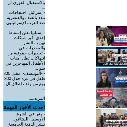
بالاستقبال الفوري لل
...
-
إسرائيل: احتجاجات
تندد بالعنف والعنصرية
ضد العرب الإسرائيليي
...
-
إسبانيا تعلن إسقاط
إحدى أكبر شبكات
تهريب البشر
والمخدرات في ...
-
تحذيرات حقوقية من
انتهاكات تطال مئات
الأطفال المهاجرين في
شو ...
-
-اليونيسف-: مقتل 300
طفل في غزة خلال 300
يوم من وقف إطلاق ال
...
المزيد.....
احدث الأخبار المهمة
-
منها في الشرق
الأوسط.. البنتاغون
تنشر الدفعة الخامسة