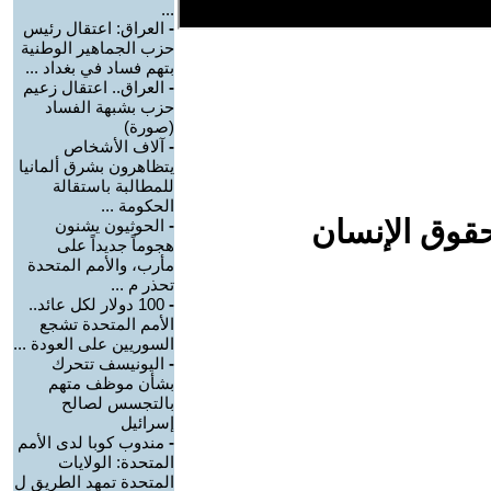
...
-
العراق: اعتقال رئيس
حزب الجماهير الوطنية
بتهم فساد في بغداد ...
-
العراق.. اعتقال زعيم
حزب بشبهة الفساد
(صورة)
-
آلاف الأشخاص
يتظاهرون بشرق ألمانيا
للمطالبة باستقالة
الحكومة ...
حقوق الإنسان
-
الحوثيون يشنون
هجوماً جديداً على
مأرب، والأمم المتحدة
تحذر م ...
-
100 دولار لكل عائد..
الأمم المتحدة تشجع
السوريين على العودة ...
-
اليونيسف تتحرك
بشأن موظف متهم
بالتجسس لصالح
إسرائيل
-
مندوب كوبا لدى الأمم
المتحدة: الولايات
المتحدة تمهد الطريق ل