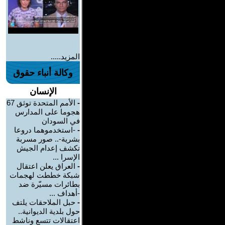
المزيد.....
وكالة أنباء حقوق
الإنسان
-
الأمم المتحدة توثق 67
هجوما على المدارس
في السودان
-
-استخدموهما دروعا
بشرية-.. صور مسربة
تكشف إعدام الجيش
الإسرا ...
-
العراق يعلن اعتقال
شبكة خططت لهجمات
بطائرات مسيّرة ضد
-أهداف ...
-
حبل الملاحقات يلتف
حول بلدية الديوانية..
اعتقالات تتسع وناشط