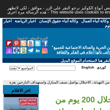
 أنواع الكوكيز نرجو النقر على الزر - موافق - لكي لاتظهر
This website uses cookies to ensure you ge
وكالة أنباء العمال
-
وكالة أنباء حقوق الإنسان
-
اخبار الرياضة
-
اخبار
لوم
التبرع للموقع - ادعمونا
حرية والعدالة الاجتماعية للجميع
"
تى نالها أعلام في الفكر والثقافة
قر هنا لاستخدام الموقع البديل
كوردي
English
اخر الافلام
- أكثر من 800 شهيد خلال 200 يوم من