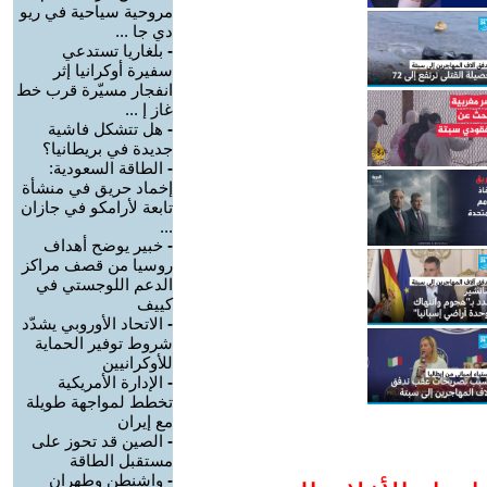
مروحية سياحية في ريو
دي جا ...
-
بلغاريا تستدعي
سفيرة أوكرانيا إثر
انفجار مسيّرة قرب خط
غاز إ ...
-
هل تتشكل فاشية
جديدة في بريطانيا؟
-
الطاقة السعودية:
إخماد حريق في منشأة
تابعة لأرامكو في جازان
...
-
خبير يوضح أهداف
روسيا من قصف مراكز
الدعم اللوجستي في
كييف
-
الاتحاد الأوروبي يشدّد
شروط توفير الحماية
للأوكرانيين
-
الإدارة الأمريكية
تخطط لمواجهة طويلة
مع إيران
-
الصين قد تحوز على
مستقبل الطاقة
-
واشنطن وطهران