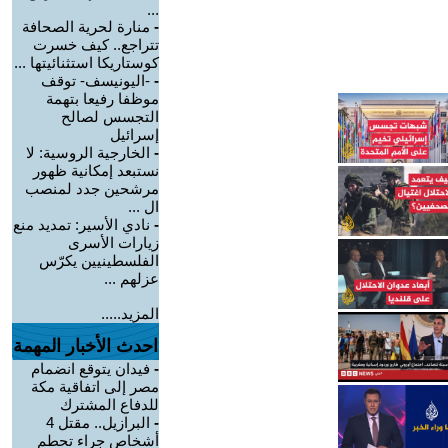
...
-
منارة لحرية الصحافة
تتراجع.. كيف خسرت
كوستاريكا استثنائيتها ...
-
-اليونيسف- توقف
موظفا رفيعا بتهمة
التجسس لصالح
إسرائيل
-
الخارجية الروسية: لا
نستبعد إمكانية ظهور
مرشحين جدد لمنصب
ال ...
-
نادي الأسير: تمديد منع
زيارات الأسرى
الفلسطينيين يكرّس
عزلهم ...
المزيد.....
احدث الأخبار المهمة
-
فيدان يتوقع انضمام
مصر إلى اتفاقية مكة
للدفاع المشترك
-
البرازيل.. مقتل 4
أشخاص جراء تحطم