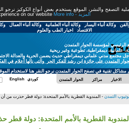
ة التصفح والنشر، الموقع يستخدم بعض أنواع الكوكيز نرجو النق
More info - المزيد
experience on our website
الفن
-
وكالة أنباء اليسار
-
وكالة أنباء العلمانية
-
وكالة أنباء العمال
-
وكا
الاقتصاد
-
اخبار الطب والعلوم
 الرئيسي لمؤسسة الحوار المتمدن
، علمانية، ديمقراطية، تطوعية وغير ربحية
ل مجتمع مدني علماني ديمقراطي حديث يضمن الحرية والعدالة الاجتم
حوار المتمدن على جائزة ابن رشد للفكر الحر والتى نالها أعلام في الفك
م مشاكل تقنية في تصفح الحوار المتمدن نرجو النقر هنا لاستخدام الموقع
كوردي
English
الاخبار
مراكز
الحوار المتمدن
وتيوب التمدن
- المندوبة القطرية بالأمم المتحدة: دولة قطر حذرت من أ
المندوبة القطرية بالأمم المتحدة: دولة قطر 