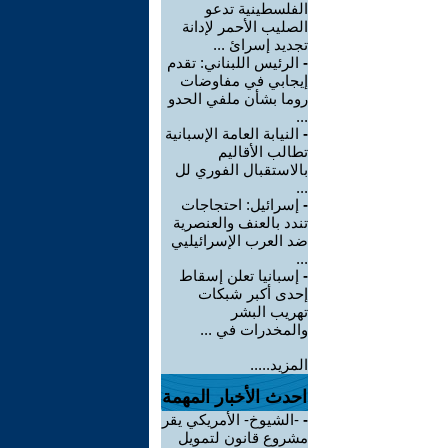
الفلسطينية تدعو
الصليب الأحمر لإدانة
تجديد إسرائ ...
-
الرئيس اللبناني: تقدم
إيجابي في مفاوضات
روما بشأن ملفي الحدو
...
-
النيابة العامة الإسبانية
تطالب الأقاليم
بالاستقبال الفوري لل
...
-
إسرائيل: احتجاجات
تندد بالعنف والعنصرية
ضد العرب الإسرائيليي
...
-
إسبانيا تعلن إسقاط
إحدى أكبر شبكات
تهريب البشر
والمخدرات في ...
المزيد.....
احدث الأخبار المهمة
-
-الشيوخ- الأمريكي يقر
مشروع قانون لتمويل