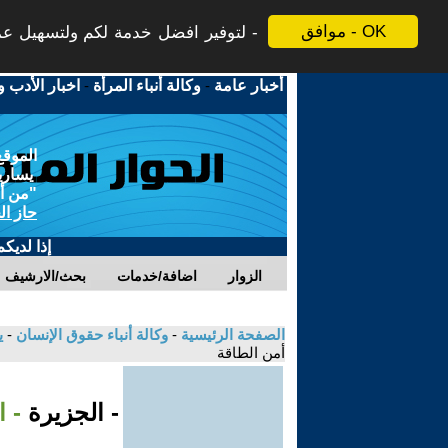
موافق - OK
لتوفير افضل خدمة لكم ولتسهيل عملي
أخبار عامة
-
وكالة أنباء المرأة
-
اخبار الأدب و
الموقع
يسارية
"من أج
حاز ال
إذا لديك
الزوار
اضافة/خدمات
بحث/الارشيف
الصفحة الرئيسية
-
وكالة أنباء حقوق الإنسان
-
ي
أمن الطاقة
- الجزيرة
- 