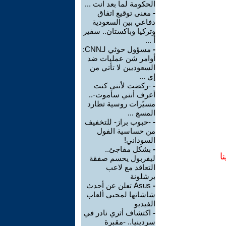
الحكومة لما بعد انت ...
-
معنى توقيع اتفاق
دفاعي بين السعودية
وتركيا وباكستان.. سفير
أ ...
-
مسؤول حوثي لـCNN:
أوامر شن عمليات ضد
السعوديين لا تأتي من
إي ...
-
-ركضت لأنني كنت
أعرف أنني سأموت-..
مسيّرات روسية تطارد
المسع ...
-
-حبوب براز- للتخفيف
من حساسية الفول
السوداني!
-
بشكل مفاجئ..
ا
ليفربول يحسم صفقة
التعاقد مع لاعب
برشلونة
-
Asus تعلن عن أحدث
شاشاتها لمحبي ألعاب
الفيديو
-
اكتشاف أثري نادر في
سردينيا.. -مقبرة