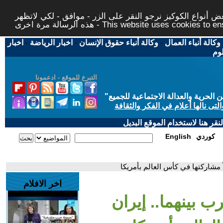
 أنواع الكوكيز نرجو النقر على الزر - موافق - لكي لاتظهر
This website uses cookies to ensure you ge
وكالة أنباء العمال
-
وكالة أنباء حقوق الإنسان
-
اخبار الرياضة
-
اخبار
لوم
التبرع للموقع - ادعمونا
حرية والعدالة الاجتماعية للجميع
"
تى نالها أعلام في الفكر والثقافة
قر هنا لاستخدام الموقع البديل
كوردي
English
ً مشاركتها في كأس العالم بأمريكا
اخر الافلام
ب بينهما.. إيران