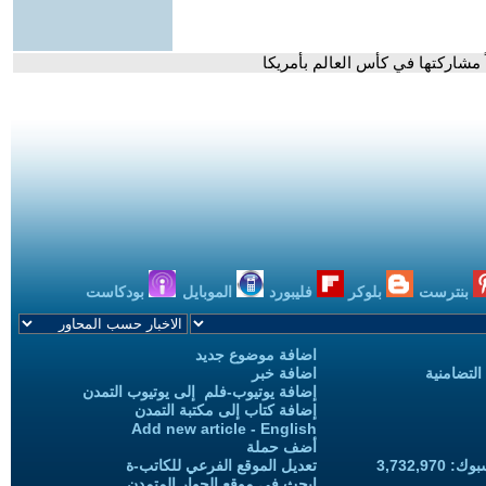
ً مشاركتها في كأس العالم بأمريكا
بنترست
بلوكر
فليبورد
الموبايل
بودكاست
اضافة موضوع جديد
التضامنية
اضافة خبر
إضافة يوتيوب-فلم إلى يوتيوب التمدن
إضافة كتاب إلى مكتبة التمدن
Add new article - English
أضف حملة
3,732,97
تعديل الموقع الفرعي للكاتب-ة
ابحث في موقع الحوار المتمدن