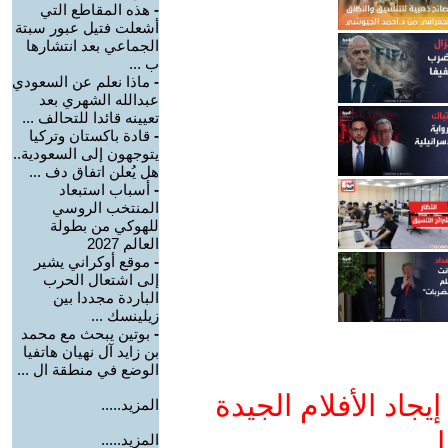
-
هذه المقاطع التي
أشعلت فتيل عبور سبتة
الجماعي بعد انتشارها
ب ...
-
ماذا نعلم عن السعودي
عبدالله الشهري بعد
تعيينه قائدا للتحالف ...
-
قادة باكستان وتركيا
يتوجهون إلى السعودية..
هل يُعلن اتفاق دف ...
-
أسباب استبعاد
المنتخب الروسي
للهوكي من بطولة
العالم 2027
-
موقع أوكراني يشير
إلى اشتعال الحرب
الباردة مجددا بين
زيلينسك ...
-
بوتين يبحث مع محمد
بن زايد آل نهيان هاتفيا
الوضع في منطقة ال ...
جاد الأفلام الجيدة
المزيد.....
ا
المزيد.....