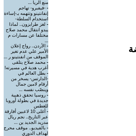
منع الريا ...
-
-فيفبرو- تهاجم
إنفانتينو وتتهمه بـ-إساءة
استخدام السلطة-
-
لغز طرابزون.. لماذا
يبدو انتقال محمد صلاح
مختلفا عن مسارات م
...
-
الأردن.. رواج إعلان
ة
الأمير علي عدم تغير
الموقف من انفنتينو ر ...
-
محمد صلاح يتلقى
أغرب هدية في مسيرته!
-
بطل العالم في
-الدارتس- يسخر من
أرقام لامين جمال
وينصّب نفسه ...
-
روسيا تحقق ذهبية
جديدة في بطولة أوروبا
للغطس
-
أغلى 10 لاعبين أفارقة
عبر التاريخ.. نجم ريال
مدريد الجديد ين ...
-
بالفيديو.. موقف محرج
لهداف الدوري