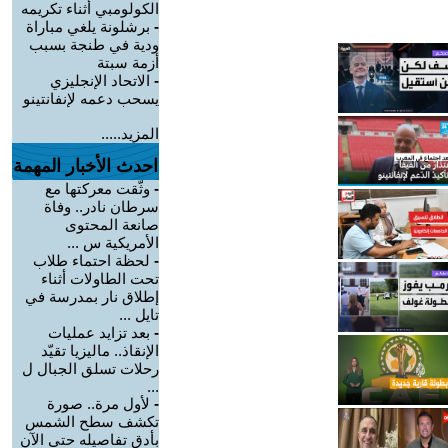
الكولومبي أثناء تكريمه
-
برشلونة يلغي مباراة
ودية في طنجة بسبب
أزمة سبتة
-
الاتحاد الإنجليزي
يسحب دعمه لإنفانتينو
المزيد.....
احدث الأخبار المهمة
-
وثّقت معركتها مع
سرطان نادر.. وفاة
صانعة المحتوى
الأمريكية س ...
-
لحظة احتماء طلاب
تحت الطاولات أثناء
إطلاق نار بمدرسة في
تايل ...
-
بعد تزايد عمليات
الإنقاذ.. ماليزيا تقيّد
رحلات تسلق الجبال ل
...
-
لأول مرة.. صورة
تكشف سطح الشمس
بأدق تفاصيله حتى الآن