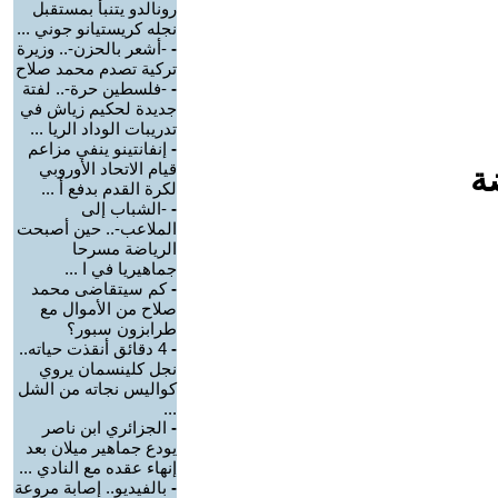
رونالدو يتنبأ بمستقبل
نجله كريستيانو جوني ...
-
-أشعر بالحزن-.. وزيرة
تركية تصدم محمد صلاح
-
-فلسطين حرة-.. لفتة
جديدة لحكيم زياش في
تدريبات الوداد الريا ...
-
إنفانتينو ينفي مزاعم
قيام الاتحاد الأوروبي
ة
لكرة القدم بدفع أ ...
-
-الشباب إلى
الملاعب-.. حين أصبحت
الرياضة مسرحا
جماهيريا في ا ...
-
كم سيتقاضى محمد
صلاح من الأموال مع
طرابزون سبور؟
-
4 دقائق أنقذت حياته..
نجل كلينسمان يروي
كواليس نجاته من الشل
...
-
الجزائري ابن ناصر
يودع جماهير ميلان بعد
إنهاء عقده مع النادي ...
-
بالفيديو.. إصابة مروعة