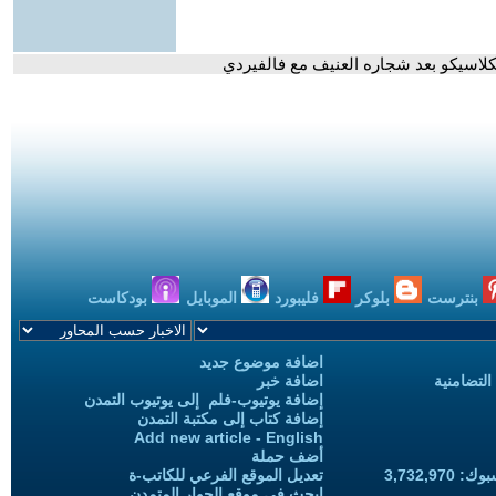
لاسيكو بعد شجاره العنيف مع فالفيردي
بنترست
بلوكر
فليبورد
الموبايل
بودكاست
اضافة موضوع جديد
التضامنية
اضافة خبر
إضافة يوتيوب-فلم إلى يوتيوب التمدن
إضافة كتاب إلى مكتبة التمدن
Add new article - English
أضف حملة
3,732,97
تعديل الموقع الفرعي للكاتب-ة
ابحث في موقع الحوار المتمدن