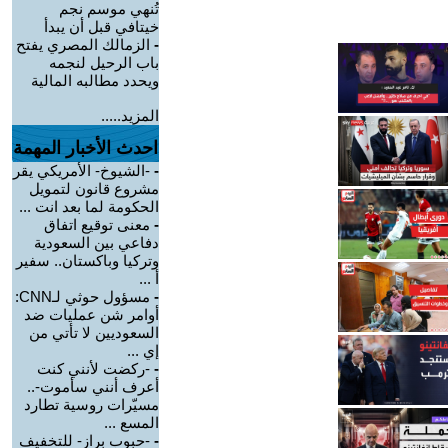
تُنهي موسم نجم
خيتافي قبل أن يبدأ
-
الزمالك المصري يفتح
باب الرحيل لنجمه
ويحدد مطالبه المالية
المزيد.....
احدث الأخبار المهمة
-
-الشيوخ- الأمريكي يقر
مشروع قانون لتمويل
الحكومة لما بعد انت ...
-
معنى توقيع اتفاق
دفاعي بين السعودية
وتركيا وباكستان.. سفير
أ ...
-
مسؤول حوثي لـCNN:
أوامر شن عمليات ضد
السعوديين لا تأتي من
إي ...
-
-ركضت لأنني كنت
أعرف أنني سأموت-..
مسيّرات روسية تطارد
المسع ...
-
-حبوب براز- للتخفيف