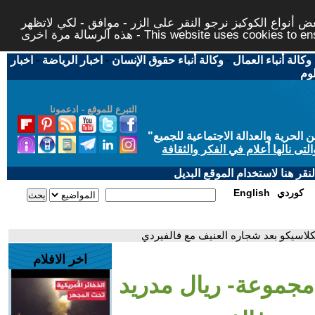
 أنواع الكوكيز نرجو النقر على الزر - موافق - لكي لاتظهر
This website uses cookies to ensure you ge
وكالة أنباء العمال
-
وكالة أنباء حقوق الإنسان
-
اخبار الرياضة
-
اخبار
لوم
التبرع للموقع - ادعمونا
حرية والعدالة الاجتماعية للجميع
"
تى نالها أعلام في الفكر والثقافة
قر هنا لاستخدام الموقع البديل
كوردي
English
لاسيكو بعد شجاره العنيف مع فالفيردي
اخر الافلام
جموعة- ريال مدريد