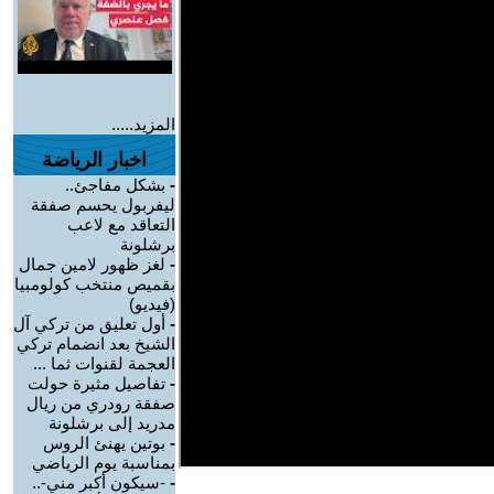
المزيد.....
اخبار الرياضة
-
بشكل مفاجئ..
ليفربول يحسم صفقة
التعاقد مع لاعب
برشلونة
-
لغز ظهور لامين جمال
بقميص منتخب كولومبيا
(فيديو)
-
أول تعليق من تركي آل
الشيخ بعد انضمام تركي
العجمة لقنوات ثما ...
-
تفاصيل مثيرة حولت
صفقة رودري من ريال
مدريد إلى برشلونة
-
بوتين يهنئ الروس
بمناسبة يوم الرياضي
-
-سيكون أكبر مني-..