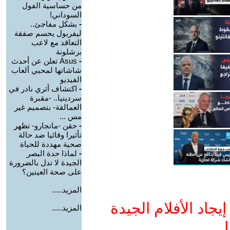
من حساسية الفول
السوداني!
-
بشكل مفاجئ..
ليفربول يحسم صفقة
التعاقد مع لاعب
برشلونة
-
Asus تعلن عن أحدث
شاشاتها لمحبي ألعاب
الفيديو
-
اكتشاف أثري نادر في
سردينيا.. -مقبرة
العمالقة- بتصميم غير
مس ...
-
حقن -مانجارو- تظهر
تأثيرا وقائيا ضد حالة
صحية مهددة للحياة
-
لماذا حدة البصر
الجيدة لا تدل بالضرورة
على صحة العينين؟
المزيد.....
جاد الأفلام الجيدة
المزيد.....
ا