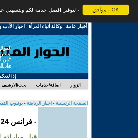
موافق - OK
لتوفير افضل خدمة لكم ولتسهيل عملي
أخبار عامة
-
وكالة أنباء المرأة
-
اخبار الأدب و
الموقع
يسارية
"من أج
حاز ال
إذا لديك
الزوار
اضافة/خدمات
بحث/الارشيف
الصفحة الرئيسية
-
اخبار الرياضة
-
يوتيوب التم
- فرانس 24
قبل مباراته 