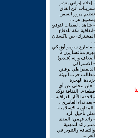
-
إعلام إيراني ينشر
تسريبات عن اتفاق
تنظيم مرور السفن
بمضيق هر ...
-
شاهد.. لقطات لتوقيع
-اتفاقية مكة للدفاع
المشترك- بين باكستان
...
-
مصارع سومو أوزبكي
يهزم منافسا يزن 3
أضعاف وزنه (فيديو)
-
الاشتراكي
الديمقراطي يرفض
مطالب حزب البيئة
بزيادة الهجرة
-
«لن نتخلى عن أي
ا
قطعة».. الثقافة تؤكد
ملاحقة الآثار العراقية ...
-
بعد نداء العامري..
-المقاومة الإسلامية-
تعلن تأجيل الرد
-
رائد فهمي: المدى
منبر رائد للمهنية
والثقافة والتنوير في
العر ...