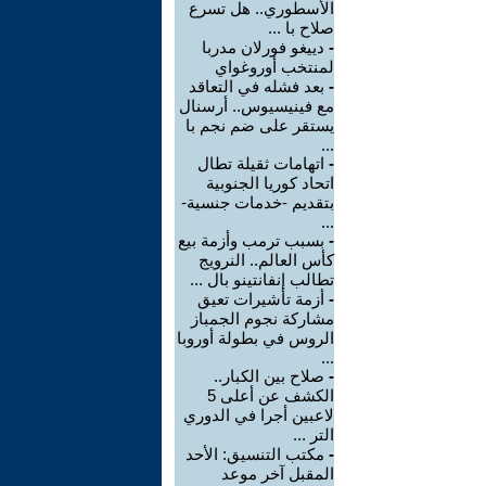
الأسطوري.. هل تسرع
صلاح با ...
-
دييغو فورلان مدربا
لمنتخب أوروغواي
-
بعد فشله في التعاقد
مع فينيسيوس.. أرسنال
يستقر على ضم نجم با
...
-
اتهامات ثقيلة تطال
اتحاد كوريا الجنوبية
بتقديم -خدمات جنسية-
...
-
بسبب ترمب وأزمة بيع
كأس العالم.. النرويج
تطالب إنفانتينو بال ...
-
أزمة تأشيرات تعيق
مشاركة نجوم الجمباز
الروس في بطولة أوروبا
...
-
صلاح بين الكبار..
الكشف عن أعلى 5
لاعبين أجرا في الدوري
التر ...
-
مكتب التنسيق: الأحد
المقبل آخر موعد