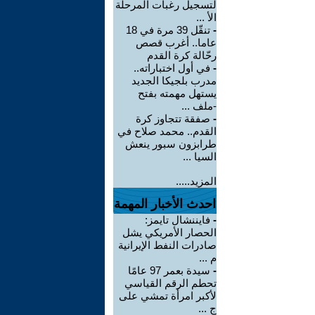
لتسجيل رغبات المرحلة
الأ ...
-
تنقّل 39 مرة في 18
عاما.. أغرب قصص
رحّالة كرة القدم
-
في أول اختباراته..
مدرب بلجيكا الجديد
يستهل مهمته بفتح
-ملف ...
-
صفقة تتجاوز كرة
القدم.. محمد صلاح في
طرابزون سبور ينعش
السيا ...
المزيد.....
احدث الأخبار المهمة
-
فايننشال تايمز:
الحصار الأمريكي يشل
صادرات النفط الإيرانية
م ...
-
سيدة بعمر 97 عامًا
تحطم الرقم القياسي
لأكبر امرأة تمشي على
ج ...