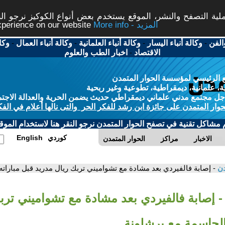
ة التصفح والنشر، الموقع يستخدم بعض أنواع الكوكيز نرجو النق
More info - المزيد
experience on our website
الفن
-
وكالة أنباء اليسار
-
وكالة أنباء العلمانية
-
وكالة أنباء العمال
-
وكا
الاقتصاد
-
اخبار الطب والعلوم
 الرئيسي لمؤسسة الحوار المتمدن
، علمانية، ديمقراطية، تطوعية وغير ربحية
ل مجتمع مدني علماني ديمقراطي حديث يضمن الحرية والعدالة الاجتم
حوار المتمدن على جائزة ابن رشد للفكر الحر والتى نالها أعلام في الفك
م مشاكل تقنية في تصفح الحوار المتمدن نرجو النقر هنا لاستخدام الموقع
كوردي
English
الاخبار
مراكز
الحوار المتمدن
دن
- إصابة فالفيردي بعد مشادة مع تشواميني تربك ريال مدريد قبل مبارات
- إصابة فالفيردي بعد مشادة مع تشواميني ترب
الحاسمة مع برشلونة