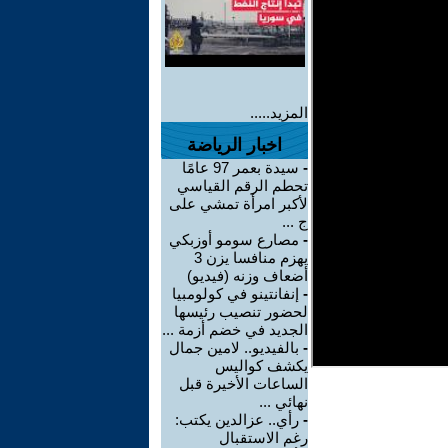
المزيد.....
اخبار الرياضة
-
سيدة بعمر 97 عامًا
تحطم الرقم القياسي
لأكبر امرأة تمشي على
ج ...
-
مصارع سومو أوزبكي
يهزم منافسا يزن 3
أضعاف وزنه (فيديو)
-
إنفانتينو في كولومبيا
لحضور تنصيب رئيسها
الجديد في خضم أزمة ...
-
بالفيديو.. لامين جمال
يكشف كواليس
الساعات الأخيرة قبل
نهائي ...
-
رأي.. عزالدين يكتب:
رغم الاستقبال