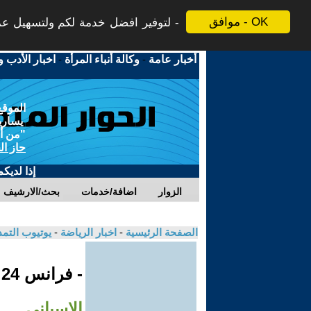
موافق - OK
لتوفير افضل خدمة لكم ولتسهيل عملي
أخبار عامة
-
وكالة أنباء المرأة
-
اخبار الأدب و
الموقع
يسارية
"من أج
حاز ال
إذا لديك
الزوار
اضافة/خدمات
بحث/الارشيف
الصفحة الرئيسية
-
اخبار الرياضة
-
يوتيوب التم
- فرانس 24
الإسباني