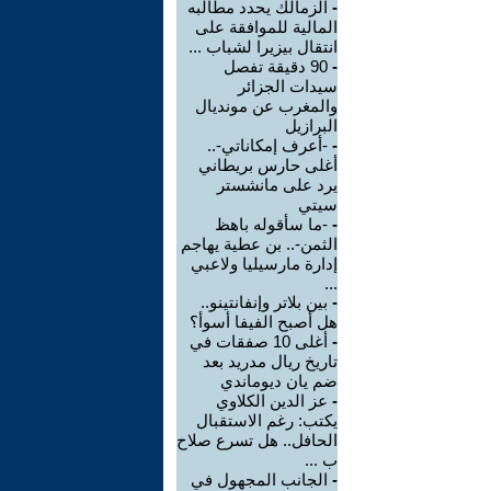
-
الزمالك يحدد مطالبه
المالية للموافقة على
انتقال بيزيرا لشباب ...
-
90 دقيقة تفصل
سيدات الجزائر
والمغرب عن مونديال
البرازيل
-
-أعرف إمكاناتي-..
أغلى حارس بريطاني
يرد على مانشستر
سيتي
-
-ما سأقوله باهظ
الثمن-.. بن عطية يهاجم
إدارة مارسيليا ولاعبي
...
-
بين بلاتر وإنفانتينو..
هل أصبح الفيفا أسوأ؟
-
أغلى 10 صفقات في
تاريخ ريال مدريد بعد
ضم يان ديوماندي
-
عز الدين الكلاوي
يكتب: رغم الاستقبال
الحافل.. هل تسرع صلاح
ب ...
-
الجانب المجهول في