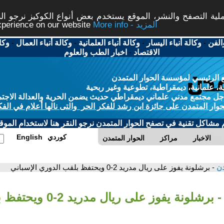
ة التصفح والنشر، الموقع يستخدم بعض أنواع الكوكيز نرجو النق
More info - المزيد
experience on our website
الفن
-
وكالة أنباء اليسار
-
وكالة أنباء العلمانية
-
وكالة أنباء العمال
-
وكا
الاقتصاد
-
اخبار الطب والعلوم
 الرئيسي لمؤسسة الحوار المتمدن
، علمانية، ديمقراطية، تطوعية وغير ربحية
ل مجتمع مدني علماني ديمقراطي حديث يضمن الحرية والعدالة الاجتم
حوار المتمدن على جائزة ابن رشد للفكر الحر والتى نالها أعلام في الفك
م مشاكل تقنية في تصفح الحوار المتمدن نرجو النقر هنا لاستخدام الموقع
كوردي
English
الاخبار
مراكز
الحوار المتمدن
دن
- برشلونة يفوز على ريال مدريد 2-0 ويحتفظ بلقب الدوري الإسباني
- برشلونة يفوز على ريال