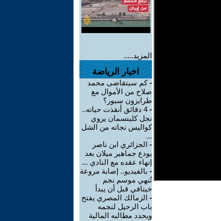
المزيد.....
اخبار الرياضة
-
كم سيتقاضى محمد
صلاح من الأموال مع
طرابزون سبور؟
-
4 دقائق أنقذت حياته..
نجل كلينسمان يروي
كواليس نجاته من الشل
...
-
الجزائري ابن ناصر
يودع جماهير ميلان بعد
إنهاء عقده مع النادي ...
-
بالفيديو.. إصابة مروعة
تُنهي موسم نجم
خيتافي قبل أن يبدأ
-
الزمالك المصري يفتح
باب الرحيل لنجمه
ويحدد مطالبه المالية