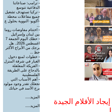
-
ترامب: صناعاتنا
الدفاعية تتوسع
-
تركيا تستهدف تشغيل
جميع مفاعلات محطة
-أكويو- النووية بحلول ع
...
-
اختتام مفاوضات روما
بين لبنان وإسرائيل
-
حظك اليوم الجمعة 7
اغسطس 2026.. هل
برجك من الأبراج الأكثر
حظ ...
-
خطوات لمنع دخول
الغبار في شرفة المنزل
-
الفريكة المفلفلة
بالدجاج على الطريقة
الفلسطينية
-
أهم الأسباب التي
تجعلك تقدر وجود مولود
برج الأسد في حياتك
المزيد.....
جاد الأفلام الجيدة
المزيد.....
ا