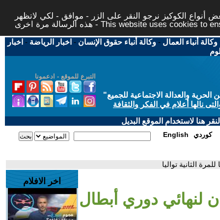
 أنواع الكوكيز نرجو النقر على الزر - موافق - لكي لاتظهر
This website uses cookies to ensure you ge
وكالة أنباء العمال
-
وكالة أنباء حقوق الإنسان
-
اخبار الرياضة
-
اخبار
لوم
التبرع للموقع - ادعمونا
حرية والعدالة الاجتماعية للجميع
"
تى نالها أعلام في الفكر والثقافة
قر هنا لاستخدام الموقع البديل
كوردي
English
مرة الثانية تواليا
اخر الافلام
 لنهائي دوري أبطال