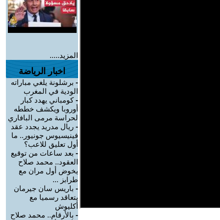
المزيد.....
اخبار الرياضة
-
برشلونة يلغي مباراته
الودية في المغرب
-
كومباني يهدد كبار
أوروبا ويكشف خططه
لحراسة مرمى البافاري
-
ريال مدريد يجدد عقد
فينيسيوس جونيور.. ما
أول تعليق للاعب؟
-
بعد ساعات من توقيع
العقود.. محمد صلاح
يخوض أول مران مع
طرابز ...
-
باريس سان جيرمان
يتعاقد رسميا مع
أكليوش
-
بالأرقام.. محمد صلاح