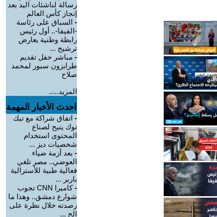
رسالة لناشئات اليد بعد
إنجاز كأس العالم
-
السباق على رئاسة
-الفيفا-.. أول رئيس
رابطة وطنية يعارض
ترشيح ...
-
مباشر حفل تقديم
طرابزون سبور لمحمد
صلاح
المزيد.....
احدث الأخبار المهمة
-
اتفاق شراكة مع تيك
توك يتيح لصناع
المحتوى استخدام
شخصيات ديز ...
-
بعد أزمة ضياء
العوضي.. مصر تلغي
فعالية طبية للأسترالية
باربر ...
-
كاميرا CNN تجوب
شوارع دمشق.. وهذا ما
رصدته خلال نظرة على
الح ...