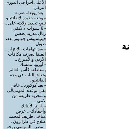
الأعلى أجرا في الدوري
التركي
-
بعد يويفا.. ضربة
موجعة جديدة لإنفانتينو
تضع تجديد ولايته على ...
-
8 سنوات لا تكفي..
ريال مدريد يحصن
فينيسيوس جونيور بعقد
طويل ...
ة
-
بعد اتهامات -الابتزاز-..
الفيفا يصرف مكافآت
الأردن والأمير ع ...
-
أوروبا تتمسك
بمقاطعة كأس العالم
وتغلق الباب في وجه
إنفانتينو ...
-
بعد كوكوريا.. غافي
يفي بوعده المونديالي
وسخرية طريفة من
لامي ...
-
-أرض لأبنائك
وأحفادك-.. عرض
مناخي طريف لمحمد
صلاح في طرابزون ...
-
مصر.. السيسي يوجه