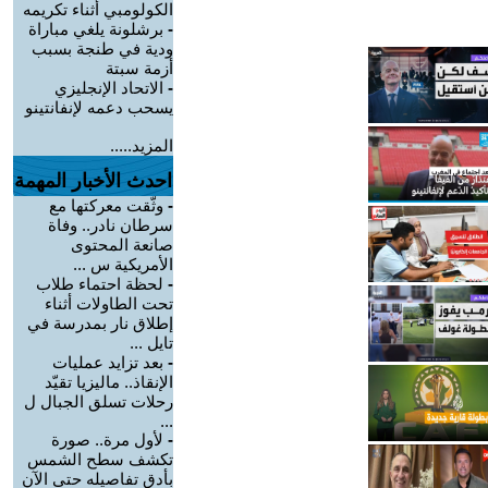
الكولومبي أثناء تكريمه
-
برشلونة يلغي مباراة
ودية في طنجة بسبب
أزمة سبتة
-
الاتحاد الإنجليزي
يسحب دعمه لإنفانتينو
المزيد.....
احدث الأخبار المهمة
-
وثّقت معركتها مع
سرطان نادر.. وفاة
صانعة المحتوى
الأمريكية س ...
-
لحظة احتماء طلاب
تحت الطاولات أثناء
إطلاق نار بمدرسة في
تايل ...
-
بعد تزايد عمليات
الإنقاذ.. ماليزيا تقيّد
رحلات تسلق الجبال ل
...
-
لأول مرة.. صورة
تكشف سطح الشمس
بأدق تفاصيله حتى الآن