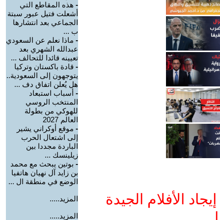
-
هذه المقاطع التي
أشعلت فتيل عبور سبتة
الجماعي بعد انتشارها
ب ...
-
ماذا نعلم عن السعودي
عبدالله الشهري بعد
تعيينه قائدا للتحالف ...
-
قادة باكستان وتركيا
يتوجهون إلى السعودية..
هل يُعلن اتفاق دف ...
-
أسباب استبعاد
المنتخب الروسي
للهوكي من بطولة
العالم 2027
-
موقع أوكراني يشير
إلى اشتعال الحرب
الباردة مجددا بين
زيلينسك ...
-
بوتين يبحث مع محمد
بن زايد آل نهيان هاتفيا
الوضع في منطقة ال ...
جاد الأفلام الجيدة
المزيد.....
ا
المزيد.....