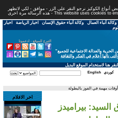
 أنواع الكوكيز نرجو النقر على الزر - موافق - لكي لاتظهر
This website uses cookies to ensure you ge
وكالة أنباء العمال
-
وكالة أنباء حقوق الإنسان
-
اخبار الرياضة
-
اخبار
لوم
التبرع للموقع - ادعمونا
حرية والعدالة الاجتماعية للجميع
"
تى نالها أعلام في الفكر والثقافة
قر هنا لاستخدام الموقع البديل
كوردي
English
أوقات مهمة في الفوز بالبطولة
اخر الافلام
 السيد: بيراميدز