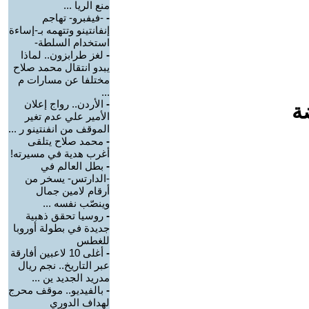
منع الريا ...
-
-فيفبرو- تهاجم
إنفانتينو وتتهمه بـ-إساءة
استخدام السلطة-
-
لغز طرابزون.. لماذا
يبدو انتقال محمد صلاح
مختلفا عن مسارات م
...
-
الأردن.. رواج إعلان
ة
الأمير علي عدم تغير
الموقف من انفنتينو ر ...
-
محمد صلاح يتلقى
أغرب هدية في مسيرته!
-
بطل العالم في
-الدارتس- يسخر من
أرقام لامين جمال
وينصّب نفسه ...
-
روسيا تحقق ذهبية
جديدة في بطولة أوروبا
للغطس
-
أغلى 10 لاعبين أفارقة
عبر التاريخ.. نجم ريال
مدريد الجديد ين ...
-
بالفيديو.. موقف محرج
لهداف الدوري