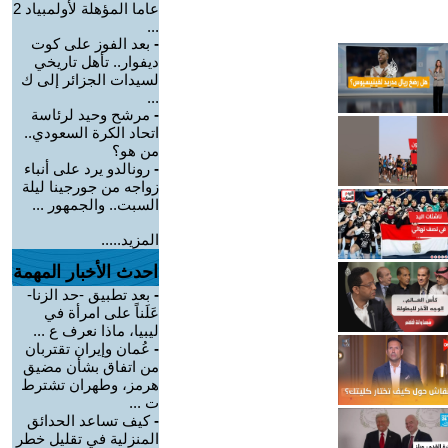
عاما المؤهلة لأولمبياد 2
...
-
بعد الفوز على كوت
ديفوار.. تأهل تاريخي
لسيدات الجزائر إلى ك
...
-
مرشح وحيد لرئاسة
اتحاد الكرة السعودي..
من هو؟
-
رونالدو يرد على أنباء
زواجه من جورجينا ليلة
السبت.. والجمهور ...
المزيد.....
احدث الأخبار المهمة
-
بعد تطبيق -حد الزنا-
عَلَناً على امرأة في
ليبيا، ماذا نعرف ع ...
-
عُمان وإيران تقتربان
من اتفاق بشأن مضيق
هرمز، وطهران تشترط
ت ...
-
كيف تساعد الحدائق
المنزلية في تقليل خطر