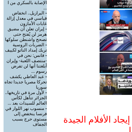
الإصابة بالسكري من ا
...
-
البرازيل.. انخفاض
قياسي في معدل إزالة
غابات الأمازون
-
إيران تعلن أن مضيق
هرمز لن يٌفتح حتى
تصحح واشنطن سلوكها
-
الضربات الروسية
تربك إمداد الناتو لكييف
-
فانس: نحن في
-منتصف اللعبة- وإيران
أبلغتنا أنها لن تفرض
رسوم ...
-
عبد العاطي يكشف
تحركا مصريا جديدا تجاه
سوريا
-
لأول مرة في تاريخها..
الجزائر تتأهل لكأس
العالم للسيدات بعد ...
-
منسوب نهر اللوار في
فرنسا ينخفض إلى
جاد الأفلام الجيدة
مستوى حرج بسبب
الجفاف
ا