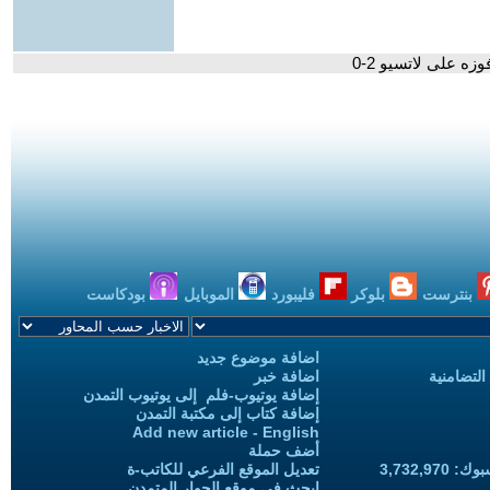
زه على لاتسيو 2-0
بنترست
بلوكر
فليبورد
الموبايل
بودكاست
اضافة موضوع جديد
التضامنية
اضافة خبر
إضافة يوتيوب-فلم إلى يوتيوب التمدن
إضافة كتاب إلى مكتبة التمدن
Add new article - English
أضف حملة
3,732,97
تعديل الموقع الفرعي للكاتب-ة
ابحث في موقع الحوار المتمدن