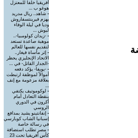
أفريقيا خلفا للمعتزل
هوغو ب ...
-
شاهد.. ريال مدريد
يهزم فيرينتسفاروش
وديا في ليلة الوفاء
لبوش ...
-
-زيدان كولومبيا-..
موهبة صاعدة تستعد
لتقديم نفسها للعالم
ة
-
إثر مأساة فيغار..
الاتحاد الإنجليزي يحظر
-الجدار القاتل- في ...
-
-يويفا- يؤكد دفعه
أموالاً لموظفة ارتبطت
بعلاقة مزعومة مع إنف
...
-
لوكوموتيف يكتفي
بنقطة التعادل أمام
أكرون في الدوري
الروسي
-
إنفانتينو يشيد بمدافع
إسبانيا الشاب كوبارسي
في رسالة خاصة
-
مصر تطلب استضافة
كأس أفريقيا تحت 23