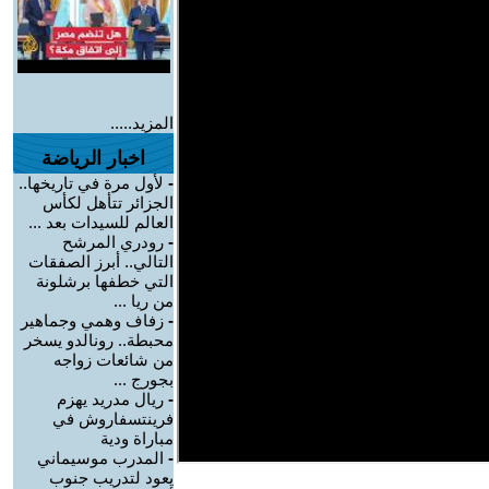
المزيد.....
اخبار الرياضة
-
لأول مرة في تاريخها..
الجزائر تتأهل لكأس
العالم للسيدات بعد ...
-
رودري المرشح
التالي.. أبرز الصفقات
التي خطفها برشلونة
من ريا ...
-
زفاف وهمي وجماهير
محبطة.. رونالدو يسخر
من شائعات زواجه
بجورج ...
-
ريال مدريد يهزم
فرينتسفاروش في
مباراة ودية
-
المدرب موسيماني
يعود لتدريب جنوب