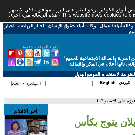
 أنواع الكوكيز نرجو النقر على الزر - موافق - لكي لاتظهر
This website uses cookies to ensure you ge
وكالة أنباء العمال
-
وكالة أنباء حقوق الإنسان
-
اخبار الرياضة
-
اخبار
لوم
التبرع للموقع - ادعمونا
حرية والعدالة الاجتماعية للجميع
"
تى نالها أعلام في الفكر والثقافة
قر هنا لاستخدام الموقع البديل
كوردي
English
زه على لاتسيو 2-0
اخر الافلام
يلان يتوج بكأس