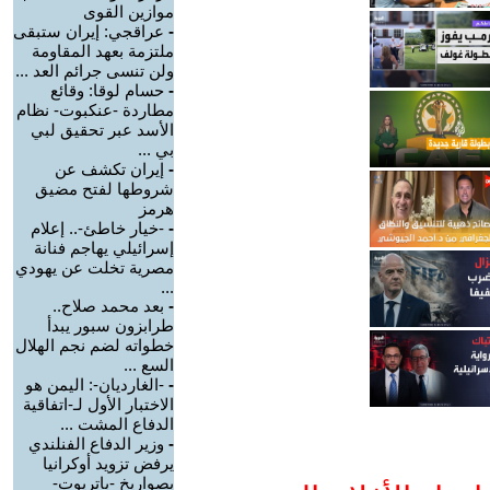
موازين القوى
-
عراقجي: إيران ستبقى
ملتزمة بعهد المقاومة
ولن تنسى جرائم العد ...
-
حسام لوقا: وقائع
مطاردة -عنكبوت- نظام
الأسد عبر تحقيق لبي
بي ...
-
إيران تكشف عن
شروطها لفتح مضيق
هرمز
-
-خيار خاطئ-.. إعلام
إسرائيلي يهاجم فنانة
مصرية تخلت عن يهودي
...
-
بعد محمد صلاح..
طرابزون سبور يبدأ
خطواته لضم نجم الهلال
السع ...
-
-الغارديان-: اليمن هو
الاختبار الأول لـ-اتفاقية
الدفاع المشت ...
-
وزير الدفاع الفنلندي
يرفض تزويد أوكرانيا
بصواريخ -باتريوت-