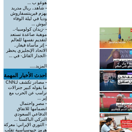
هوغو ب ...
-
شاهد.. ريال مدريد
يهزم فيرينتسفاروش
وديا في ليلة الوفاء
لبوش ...
-
-زيدان كولومبيا-..
موهبة صاعدة تستعد
لتقديم نفسها للعالم
-
إثر مأساة فيغار..
الاتحاد الإنجليزي يحظر
-الجدار القاتل- في ...
المزيد.....
احدث الأخبار المهمة
-
مصادر تكشف لـCNN
ما يقوله كبير جنرالات
ترامب عن الحرب مع
إير ...
-
مصر واحتمال
انضمامها للاتفاق
الدفاعي السعودي
التركي الباكستا ...
-
الثوري الإيراني: معركة
هرمز جيوسياسية تقلب