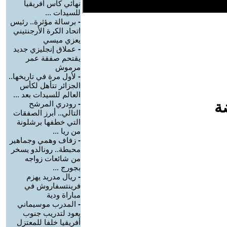
نهائي كأس أفريقيا
للسيدات ...
-
برسالة مؤثرة.. رئيس
اتحاد الكرة الأرجنتيني
يعزي ميسي
-
عملاق إنجليزي جديد
يقتحم صفقة عمر
مرموش
-
لأول مرة في تاريخها..
الجزائر تتأهل لكأس
العالم للسيدات بعد ...
ة
-
رودري المرشح
التالي.. أبرز الصفقات
التي خطفها برشلونة
من ريا ...
-
زفاف وهمي وجماهير
محبطة.. رونالدو يسخر
من شائعات زواجه
بجورج ...
-
ريال مدريد يهزم
فرينتسفاروش في
مباراة ودية
-
المدرب موسيماني
يعود لتدريب جنوب
أفريقيا خلفا للمعتزل