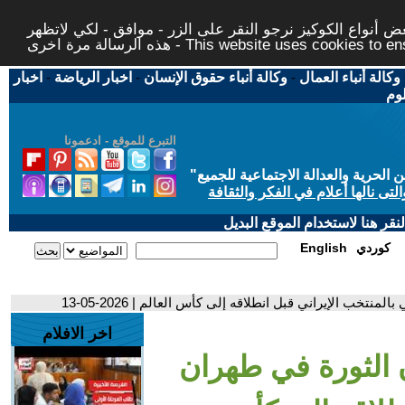
 أنواع الكوكيز نرجو النقر على الزر - موافق - لكي لاتظهر
This website uses cookies to ensure you ge
وكالة أنباء العمال
-
وكالة أنباء حقوق الإنسان
-
اخبار الرياضة
-
اخبار
لوم
التبرع للموقع - ادعمونا
حرية والعدالة الاجتماعية للجميع
"
تى نالها أعلام في الفكر والثقافة
قر هنا لاستخدام الموقع البديل
كوردي
English
تخب الإيراني قبل انطلاقه إلى كأس العالم | 2026-05-13
اخر الافلام
 الثورة في طهران