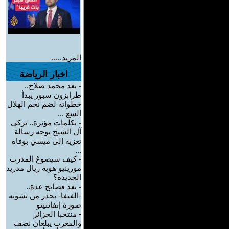
المزيد.....
اخبار الرياضة
-
بعد محمد صلاح..
طرابزون سبور يبدأ
خطواته لضم نجم الهلال
السع ...
-
بكلمات مؤثرة.. تركي
آل الشيخ يوجه رسالة
تعزية إلى ميسي بوفاة
...
-
كيف سيصوغ المدرب
مورينيو هوية ريال مدريد
الجديدة؟
-
بعد فضائح عدة..
-الفيفا- يحذر من تشويه
صورة إنفانتينو
-
منتخبا الجزائر
والمغرب يبلغان نصف