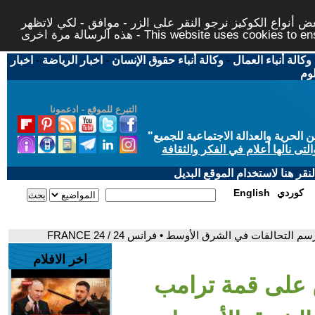
 أنواع الكوكيز نرجو النقر على الزر - موافق - لكي لاتظهر
This website uses cookies to ensure you ge
وكالة أنباء العمال
-
وكالة أنباء حقوق الإنسان
-
اخبار الرياضة
-
اخبار
لوم
التبرع للموقع - ادعمونا
حرية والعدالة الاجتماعية للجميع
"
تى نالها أعلام في الفكر والثقافة
قر هنا لاستخدام الموقع البديل
كوردي
English
الفات في الشرق الأوسط • فرانس 24 / FRANCE 24
اخر الافلام
 على قمة ترامب