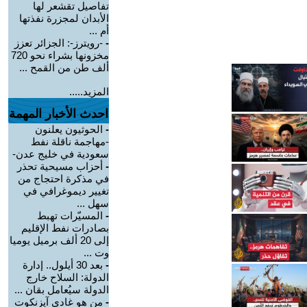
تفاصيل تقشعر لها
الأبدان لمجزرة نفذتها
أم ...
-
-رويترز-: الجزائر تعزز
مخزونها بشراء نحو 720
ألف طن من القمح ...
المزيد.....
احدث الأخبار المهمة
-
الحوثيون يعلنون
-مهاجمة ناقلة نفط
سعودية في خليج عدن-
-
أحزاب مسيحية تحذر
في مذكرة احتجاج من
تغيير ديموغرافي في
سهل ...
-
المسيّرات تهبط
بصادرات نفط الإقليم
إلى 20 ألف برميل يوميا
وت ...
-
بعد 30 أيلول.. إدارة
الدولة: السلاح خارج
الدولة سيُعامل بقان ...
-
من هو غادي آيزنكوت