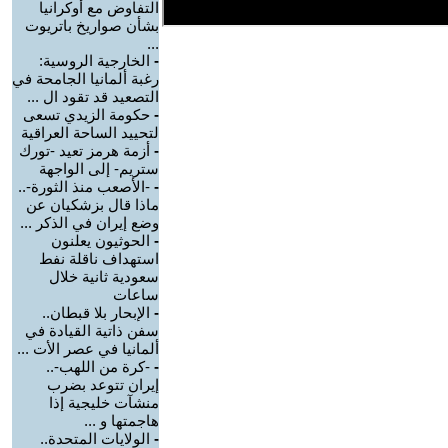
التفاوض مع أوكرانيا
بشأن صواريخ باتريوت
...
-
الخارجية الروسية:
رغبة ألمانيا الجامحة في
التصعيد قد تقود ال ...
-
حكومة الزيدي تسعى
لتحييد الساحة العراقية
-
أزمة هرمز تعيد -تورك
ستريم- إلى الواجهة
-
-الأصعب منذ الثورة-..
ماذا قال بزشكيان عن
وضع إيران في الذكر ...
-
الحوثيون يعلنون
استهداف ناقلة نفط
سعودية ثانية خلال
ساعات
-
الإبحار بلا قبطان..
سفن ذاتية القيادة في
ألمانيا في عصر الأت ...
-
-كرة من اللهب-..
إيران تتوعد بضرب
منشآت خليجية إذا
هاجمتها و ...
-
الولايات المتحدة..