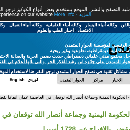
ة التصفح والنشر، الموقع يستخدم بعض أنواع الكوكيز نرجو النق
More info - المزيد
experience on our website
الفن
-
وكالة أنباء اليسار
-
وكالة أنباء العلمانية
-
وكالة أنباء العمال
-
وكا
الاقتصاد
-
اخبار الطب والعلوم
 الرئيسي لمؤسسة الحوار المتمدن
، علمانية، ديمقراطية، تطوعية وغير ربحية
ل مجتمع مدني علماني ديمقراطي حديث يضمن الحرية والعدالة الاجتم
حوار المتمدن على جائزة ابن رشد للفكر الحر والتى نالها أعلام في الفك
م مشاكل تقنية في تصفح الحوار المتمدن نرجو النقر هنا لاستخدام الموقع
كوردي
English
الاخبار
مراكز
الحوار المتمدن
- الحكومة اليمنية وجماعة أنصار الله توقعان في العاصمة عمان اتفاقا يقضي بالإفر
لحكومة اليمنية وجماعة أنصار الله توقعان في 
 بالإفراج عن 1728 أسيرا