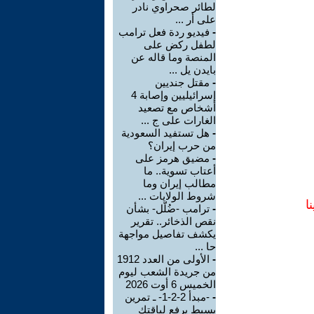
لطائر صحراوي نادر
على أر ...
-
فيديو ردة فعل ترامب
لطفل ركض على
المنصة وما قاله عن
بايدن يل ...
-
مقتل جنديين
إسرائيليين وإصابة 4
أشخاص مع تصعيد
الغارات على ج ...
-
هل تستفيد السعودية
من حرب إيران؟
-
مضيق هرمز على
أعتاب تسوية.. ما
مطالب إيران وما
شروط الولايات ...
ا
-
ترامب -ضُلّل- بشأن
نقص الذخائر.. تقرير
يكشف تفاصيل مواجهة
حا ...
-
الأولى من العدد 1912
من جريدة الشعب ليوم
الخميس 6 أوت 2026
-
-مبدأ 2-2-1- ـ تمرين
بسيط يرفع لياقتك