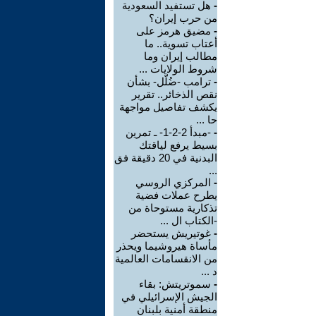
-
هل تستفيد السعودية
من حرب إيران؟
-
مضيق هرمز على
أعتاب تسوية.. ما
مطالب إيران وما
شروط الولايات ...
-
ترامب -ضُلّل- بشأن
نقص الذخائر.. تقرير
يكشف تفاصيل مواجهة
حا ...
-
-مبدأ 2-2-1- ـ تمرين
بسيط يرفع لياقتك
البدنية في 20 دقيقة فق
...
-
المركزي الروسي
يطرح عملات فضية
تذكارية مستوحاة من
-الكتاب ال ...
-
غوتيريش يستحضر
مأساة هيروشيما ويحذر
من الانقسامات العالمية
د ...
-
سموتريتش: بقاء
الجيش الإسرائيلي في
منطقة أمنية بلبنان