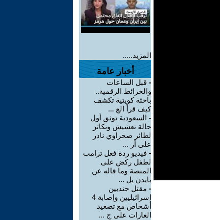
المزيد.....
أخبار عامة
-
قبل الساعات
والخرائط الرقمية..
باحثة كويتية تكشف
كيف قرأ الع ...
-
السعودية توثق أول
حالة تعشيش وتكاثر
لطائر صحراوي نادر
على أر ...
-
فيديو ردة فعل ترامب
لطفل ركض على
المنصة وما قاله عن
بايدن يل ...
-
مقتل جنديين
إسرائيليين وإصابة 4
أشخاص مع تصعيد
الغارات على ج ...