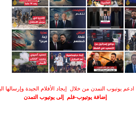
ادعم يوتيوب التمدن من خلال إيجاد الأفلام الجيدة وإرسالها الين
إضافة يوتيوب-فلم إلى يوتيوب التمدن