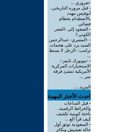
-ضروري ...
-
قبل مروره التاريخي..
أبوفيس مهدد
بالاصطدام بحطام
فضائي
-
الصعود إلى -الفجر
الكوني-!
-
-المصري- عبدالرحمن
السيد يرد على هجمات
ترامب: -الرجل لا يستط
...
-
-نيويورك تايمز-:
الاستخبارات المركزية
الأمريكية تنشئ فرقة
سر ...
المزيد.....
احدث الأخبار المهمة
-
قبل الساعات
والخرائط الرقمية..
باحثة كويتية تكشف
كيف قرأ الع ...
-
السعودية توثق أول
حالة تعشيش وتكاثر