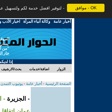
موافق - OK
لتوفير افضل خدمة لكم ولتسهيل عملي
أخبار عامة
-
وكالة أنباء المرأة
-
اخبار الأدب و
الموقع
يسارية
"من أج
حاز ال
إذا لديك
الزوار
اضافة/خدمات
بحث/الارشيف
الصفحة الرئيسية
-
أخبار عامة
-
يوتيوب التمدن
- الجزيرة
- ا
عمان اتفاقا يقضي