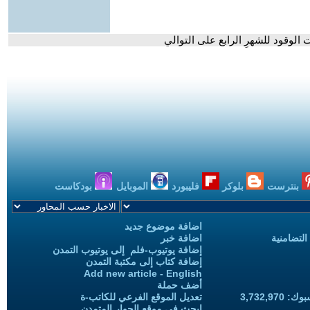
 الوقود للشهرِ الرابع على التوالي
بنترست
بلوكر
فليبورد
الموبايل
بودكاست
اضافة موضوع جديد
التضامنية
اضافة خبر
إضافة يوتيوب-فلم إلى يوتيوب التمدن
إضافة كتاب إلى مكتبة التمدن
Add new article - English
أضف حملة
3,732,97
تعديل الموقع الفرعي للكاتب-ة
ابحث في موقع الحوار المتمدن