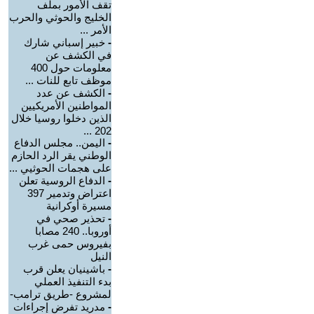
تقف الأمور بملف
الخليج والحوثي والحرب
الأمر ...
-
خبير إسباني شارك
في الكشف عن
معلومات حول 400
موظف تابع للنات ...
-
الكشف عن عدد
المواطنين الأمريكيين
الذين دخلوا روسيا خلال
202 ...
-
اليمن.. مجلس الدفاع
الوطني يقر الرد الحازم
على هجمات الحوثيي ...
-
الدفاع الروسية تعلن
اعتراض وتدمير 397
مسيرة أوكرانية
-
تحذير صحي في
أوروبا.. 240 مصابا
بفيروس حمى غرب
النيل
-
باشينيان يعلن قرب
بدء التنفيذ العملي
لمشروع -طريق ترامب-
-
مدريد تفرض إجراءات