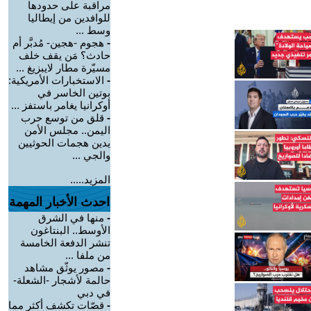
مراقبة على حدودها
للوافدين من إيطاليا
وسط ...
-
هجوم -هجين- مُدبَّر أم
حادث؟ مَن يقف خلف
مسيّرة مطار لايبزيغ ...
-
الاستخبارات الأمريكية:
بوتين الخاسر في
أوكرانيا يغامر باستفز ...
-
قلق من توسع حرب
اليمن.. مجلس الأمن
يدين هجمات الحوثيين
والجي ...
المزيد.....
احدث الأخبار المهمة
-
منها في الشرق
الأوسط.. البنتاغون
تنشر الدفعة الخامسة
من ملفا ...
-
مصور يوثّق مشاهد
حالمة لأشجار -الشعلة-
في دبي
-
قصّات تكشف أكثر مما