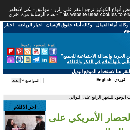
 أنواع الكوكيز نرجو النقر على الزر - موافق - لكي لاتظهر
This website uses cookies to ensure you ge
وكالة أنباء العمال
-
وكالة أنباء حقوق الإنسان
-
اخبار الرياضة
-
اخبار
لوم
التبرع للموقع - ادعمونا
حرية والعدالة الاجتماعية للجميع
"
تى نالها أعلام في الفكر والثقافة
قر هنا لاستخدام الموقع البديل
كوردي
English
 الوقود للشهرِ الرابع على التوالي
اخر الافلام
الحصار الأمريكي على