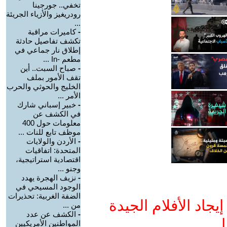
تخفي.. جورجينا
رودريغيز والأزياء الجريئة
...
-
كاميرات مراقبة
تكشف تفاصيل حادثة
إطلاق نار جماعي في
مطعم -In ...
-
صباح السبت.. أين
تقف الأمور بملف
الخليج والحوثي والحرب
الأمر ...
-
خبير إسباني شارك
في الكشف عن
معلومات حول 400
موظف تابع للنات ...
-
الأردن والولايات
المتحدة: اتفاقيات
اقتصادية استراتيجية،
وجنو ...
-
نزيف الهجرة يهدد
الوجود المسيحي في
الضفة الغربية: تحذيرات
جاد الأفلام الجيدة
من ...
-
الكشف عن عدد
ا
المواطنين الأمريكيين