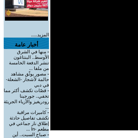
المزيد.....
أخبار عامة
-
منها في الشرق
الأوسط.. البنتاغون
تنشر الدفعة الخامسة
من ملفا ...
-
مصور يوثّق مشاهد
حالمة لأشجار -الشعلة-
في دبي
-
قصّات تكشف أكثر مما
تخفي.. جورجينا
رودريغيز والأزياء الجريئة
...
-
كاميرات مراقبة
تكشف تفاصيل حادثة
إطلاق نار جماعي في
مطعم -In ...
-
صباح السبت.. أين