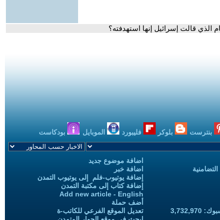
م الذي قالت إسرائيل إنها استهدفته؟
بنترست
بلوكر
فليبورد
الموبايل
بودكاست
اضافة موضوع جديد
التضامنية
اضافة خبر
إضافة يوتيوب-فلم إلى يوتيوب التمدن
إضافة كتاب إلى مكتبة التمدن
Add new article - English
أضف حملة
3,732,97
تعديل الموقع الفرعي للكاتب-ة
ابحث في موقع الحوار المتمدن