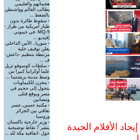
هجماتهم والعليمي
يطالب العالم وواشنطن
بالضغط ...
-
سقوط طائرة بدون
طيار أمريكية من طراز -
MQ-9- في جيبوتي
(فيديو ...
-
سوريا.. الأمن الداخلي
يعلن توقيف خلية
مرتبطة بتنظيم -داعش-
ف ...
-
سلطات كوسوفو تزيل
علما أوكرانيا كبيرا من
وسط مدينة بريشتينا ...
-
مخزن للكيماويات
يتحول إلى جحيم في
مصر ويوقع قتلى
ومصابين
-
مكتبة حسين..جسر
ثفافي بين الجزائر
وروسيا
-
وزير خارجية باكستان
جاد الأفلام الجيدة
ينشر 7 نقاط توضيحية
حول -اتفاقية مكة للد ...
ا