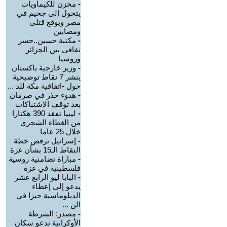
-
مخزن للكيماويات
يتحول إلى جحيم في
مصر ويوقع قتلى
ومصابين
-
مكتبة حسين..جسر
ثفافي بين الجزائر
وروسيا
-
وزير خارجية باكستان
ينشر 7 نقاط توضيحية
حول -اتفاقية مكة للد ...
-
هدوء حذر في صرمان
بعد توقف الاشتباكات
-
ليبيا تفقد 390 هكتارا
من الغطاء الشجري
خلال 25 عاما
-
إسرائيل ترفض خطة
النقاط الـ15 بشأن غزة
-
مباراة تضامنية روسية
فلسطينية في غزة
-
البابا ليو الرابع عشر
يدعو إلى إعطاء
الدبلوماسية حيزا في
الن ...
-
مصدر: الشرطة
الأوكرانية تدعو سكان