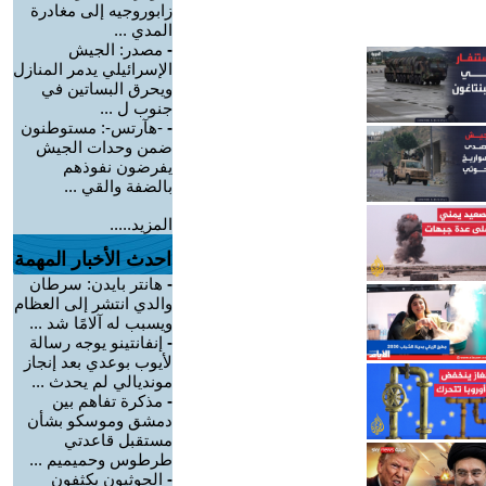
زابوروجيه إلى مغادرة
المدي ...
-
مصدر: الجيش
الإسرائيلي يدمر المنازل
ويحرق البساتين في
جنوب ل ...
-
-هآرتس-: مستوطنون
ضمن وحدات الجيش
يفرضون نفوذهم
بالضفة والقي ...
المزيد.....
احدث الأخبار المهمة
-
هانتر بايدن: سرطان
والدي انتشر إلى العظام
ويسبب له آلامًا شد ...
-
إنفانتينو يوجه رسالة
لأيوب بوعدي بعد إنجاز
مونديالي لم يحدث ...
-
مذكرة تفاهم بين
دمشق وموسكو بشأن
مستقبل قاعدتي
طرطوس وحميميم ...
-
الحوثيون يكثفون