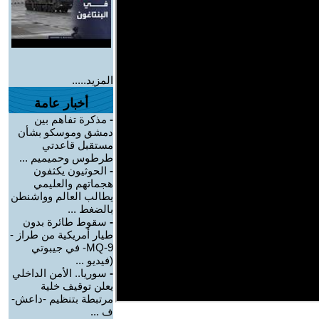
المزيد.....
أخبار عامة
-
مذكرة تفاهم بين
دمشق وموسكو بشأن
مستقبل قاعدتي
طرطوس وحميميم ...
-
الحوثيون يكثفون
هجماتهم والعليمي
يطالب العالم وواشنطن
بالضغط ...
-
سقوط طائرة بدون
طيار أمريكية من طراز -
MQ-9- في جيبوتي
(فيديو ...
-
سوريا.. الأمن الداخلي
يعلن توقيف خلية
مرتبطة بتنظيم -داعش-
ف ...