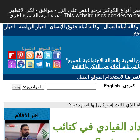
 أنواع الكوكيز نرجو النقر على الزر - موافق - لكي لاتظهر
This website uses cookies to ensure you ge
وكالة أنباء العمال
-
وكالة أنباء حقوق الإنسان
-
اخبار الرياضة
-
اخبار
لوم
التبرع للموقع - ادعمونا
حرية والعدالة الاجتماعية للجميع
"
تى نالها أعلام في الفكر والثقافة
قر هنا لاستخدام الموقع البديل
كوردي
English
م الذي قالت إسرائيل إنها استهدفته؟
اخر الافلام
اد القيادي في كتائب