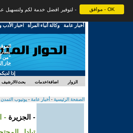
موافق - OK
لتوفير افضل خدمة لكم ولتسهيل عملي
أخبار عامة
-
وكالة أنباء المرأة
-
اخبار الأدب و
الموقع
يسارية
"من أج
حاز ال
إذا لديك
الزوار
اضافة/خدمات
بحث/الارشيف
الصفحة الرئيسية
-
أخبار عامة
-
يوتيوب التمدن
- الجزيرة
- ا
تبادل المحتج