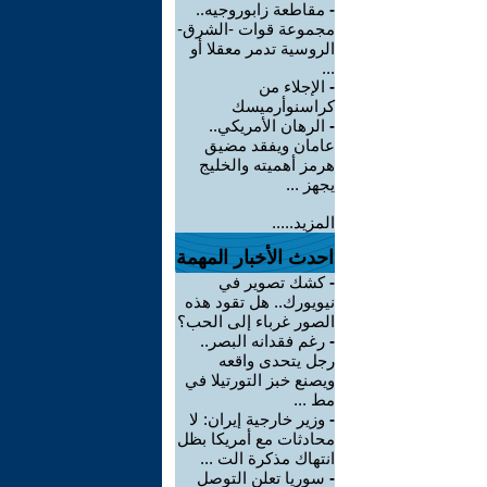
-
مقاطعة زابوروجيه..
مجموعة قوات -الشرق-
الروسية تدمر معقلا أو
...
-
الإجلاء من
كراسنوأرميسك
-
الرهان الأمريكي..
عامان ويفقد مضيق
هرمز أهميته والخليج
يجهز ...
المزيد.....
احدث الأخبار المهمة
-
كشك تصوير في
نيويورك.. هل تقود هذه
الصور غرباء إلى الحب؟
-
رغم فقدانه البصر..
رجل يتحدى واقعه
ويصنع خبز التورتيلا في
مط ...
-
وزير خارجية إيران: لا
محادثات مع أمريكا بظل
انتهاك مذكرة الت ...
-
سوريا تعلن التوصل