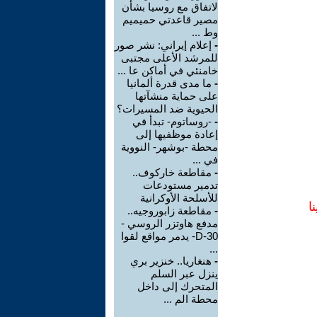
لاتفاق مع روسيا بشأن
مصير قاعدتي حميميم
وط ...
-
إعلام إيراني: نشر صور
للمرشد الأعلى مجتبى
خامنئي في أماكن عا ...
-
ما مدى قدرة ألمانيا
على حماية منشآتها
الحيوية ضد المسيرات؟
-
-روساتوم- تبدأ في
إعادة موظفيها إلى
محطة -بوشهر- النووية
في ...
-
مقاطعة خاركوف..
تدمير مستودعات
للأسلحة الأوكرانية
ا
-
مقاطعة زابوروجيه..
مدفع هاوتزر الروسي -
D-30- يدمر مواقع لقوا
...
-
هنغاريا.. خنزير بري
ينزل عبر السلم
المتحرك إلى داخل
محطة الم ...