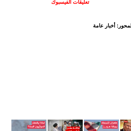
تعليقات الفيسبوك
محور: أخبار عامة