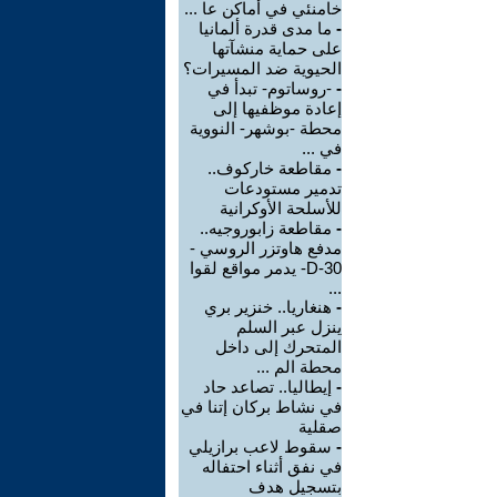
خامنئي في أماكن عا ...
-
ما مدى قدرة ألمانيا
على حماية منشآتها
الحيوية ضد المسيرات؟
-
-روساتوم- تبدأ في
إعادة موظفيها إلى
محطة -بوشهر- النووية
في ...
-
مقاطعة خاركوف..
تدمير مستودعات
للأسلحة الأوكرانية
-
مقاطعة زابوروجيه..
مدفع هاوتزر الروسي -
D-30- يدمر مواقع لقوا
...
-
هنغاريا.. خنزير بري
ينزل عبر السلم
المتحرك إلى داخل
محطة الم ...
-
إيطاليا.. تصاعد حاد
في نشاط بركان إتنا في
صقلية
-
سقوط لاعب برازيلي
في نفق أثناء احتفاله
بتسجيل هدف