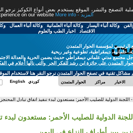
ة التصفح والنشر، الموقع يستخدم بعض أنواع الكوكيز نرجو النق
More info - المزيد
experience on our website
الفن
-
وكالة أنباء اليسار
-
وكالة أنباء العلمانية
-
وكالة أنباء العمال
-
وكا
الاقتصاد
-
اخبار الطب والعلوم
 الرئيسي لمؤسسة الحوار المتمدن
، علمانية، ديمقراطية، تطوعية وغير ربحية
ل مجتمع مدني علماني ديمقراطي حديث يضمن الحرية والعدالة الاجتم
حوار المتمدن على جائزة ابن رشد للفكر الحر والتى نالها أعلام في الفك
م مشاكل تقنية في تصفح الحوار المتمدن نرجو النقر هنا لاستخدام الموقع
كوردي
English
الاخبار
مراكز
الحوار المتمدن
- اللجنة الدولية للصليب الأحمر: مستعدون لبدء تنفيذ اتفاق تبادل المحتجز
للجنة الدولية للصليب الأحمر: مستعدون لبدء تن
زين بين أطراف النزاع في اليمن