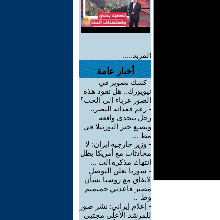
المزيد.....
أخبار عامة
-
كشك تصوير في
نيويورك.. هل تقود هذه
الصور غرباء إلى الحب؟
-
رغم فقدانه البصر..
رجل يتحدى واقعه
ويصنع خبز التورتيلا في
مط ...
-
وزير خارجية إيران: لا
محادثات مع أمريكا بظل
انتهاك مذكرة الت ...
-
سوريا تعلن التوصل
لاتفاق مع روسيا بشأن
مصير قاعدتي حميميم
وط ...
-
إعلام إيراني: نشر صور
للمرشد الأعلى مجتبى